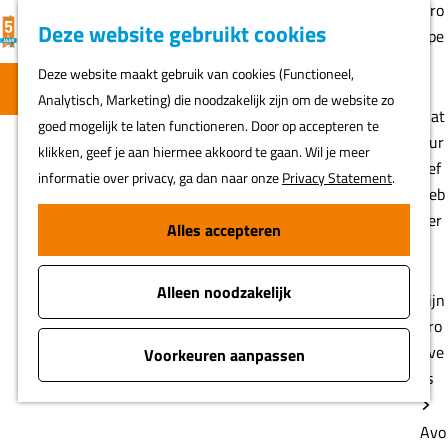
Gro
K
F
Z
Deze website gebruikt cookies
MENU
epe
Leaflet
|
Sources: Esri, HERE, Garmin, USGS, Intermap, INCREMENT P, NRCan, Esri Japan, METI,
a
a
o
Esri China (Hong Kong), Esri Korea, Esri (Thailand), NGCC, (c) OpenStreetMap contributors, and the
G
n
GIS User Community
Deze website maakt gebruik van cookies (Functioneel,
a
v
e
a
Filter
Volledige kaart
Analytisch, Marketing) die noodzakelijk zijn om de website zo
r
o
k
+
n
Nat
goed mogelijk te laten functioneren. Door op accepteren te
t
r
e
a
uur
−
klikken, geef je aan hiermee akkoord te gaan. Wil je meer
i
n
a
lief
informatie over privacy, ga dan naar onze
Privacy Statement
.
e
r
heb
t
d
ber
Alles accepteren
e
e
s
n
h
Alleen noodzakelijk
o
Fijn
m
pro
e
eve
Voorkeuren aanpassen
p
rs
a
g
Avo