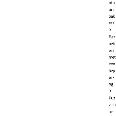
e
ntu
urz
oek
ers
Bez
oek
ers
met
een
bep
erki
ng
Puz
zela
ars