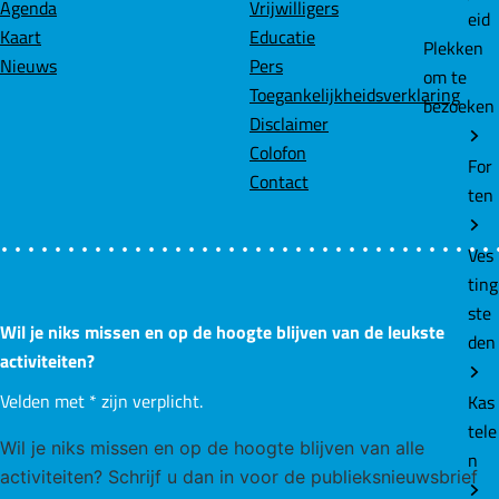
Agenda
Vrijwilligers
eid
Kaart
Educatie
Plekken
Nieuws
Pers
om te
Toegankelijkheidsverklaring
bezoeken
Disclaimer
Colofon
For
Contact
ten
Ves
ting
ste
Wil je niks missen en op de hoogte blijven van de leukste
den
activiteiten?
Velden met
*
zijn verplicht.
Kas
tele
Wil je niks missen en op de hoogte blijven van alle
n
activiteiten? Schrijf u dan in voor de publieksnieuwsbrief