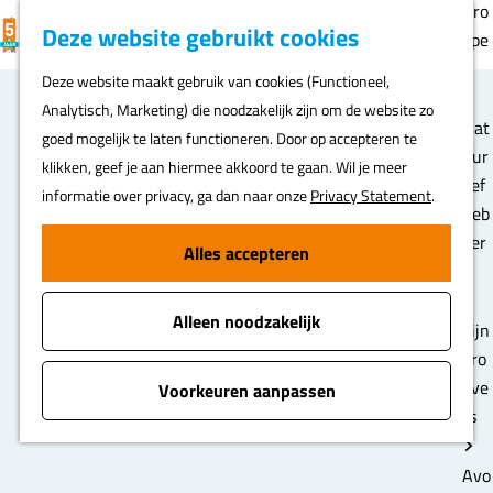
Gro
K
F
Z
Deze website gebruikt cookies
MENU
epe
a
a
o
G
n
Deze website maakt gebruik van cookies (Functioneel,
a
v
e
a
Analytisch, Marketing) die noodzakelijk zijn om de website zo
r
o
k
n
Nat
goed mogelijk te laten functioneren. Door op accepteren te
t
r
e
a
uur
klikken, geef je aan hiermee akkoord te gaan. Wil je meer
i
n
a
lief
informatie over privacy, ga dan naar onze
Privacy Statement
.
e
r
heb
t
d
ber
Alles accepteren
e
e
s
n
h
Alleen noodzakelijk
o
Fijn
m
pro
e
eve
Voorkeuren aanpassen
p
rs
a
g
Avo