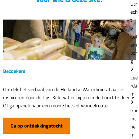
Utr
ech
t
Cul
em
bor
g
Bezoekers
Lee
rda
B
Ontdek het verhaal van de Hollandse Waterlinies. Laat je
m
e
inspireren door de tips. Kijk wat er bij jou in de buurt te doen is.
z
Of ga opzoek naar een mooie fiets of wandelroute.
Gor
o
inc
e
Ga op ontdekkingstocht
he
k
m
e