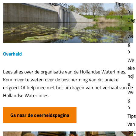
Tips
r
s
Dag
je
we
g
Overheid
We
eke
O
Lees alles over de organisatie van de Hollandse Waterlinies.
ndj
v
Kom meer te weten over de bescherming van dit unieke
e
e
erfgoed. Of help mee met het uitdragen van het verhaal van de
we
r
Hollandse Waterlinies.
g
h
e
Ga naar de overheidspagina
Tips
i
van
d
loca