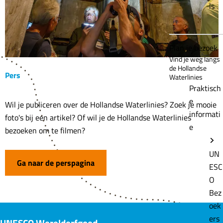
ls
Plan je bezoek
Vind je weg langs
de Hollandse
Pers
Waterlinies
Praktisch
e
P
Wil je publiceren over de Hollandse Waterlinies? Zoek je mooie
informati
e
foto's bij een artikel? Of wil je de Hollandse Waterlinies
e
r
bezoeken om te filmen?
s
UN
Ga naar de perspagina
ESC
O
Bez
oek
ers
UNESCO Werelderfgoed