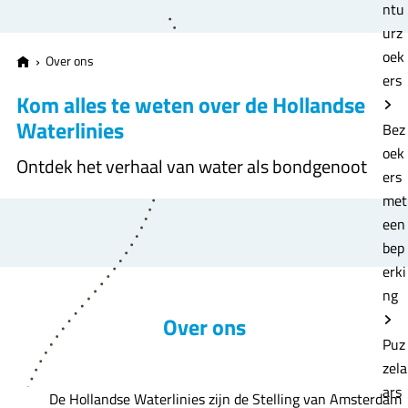
e
ntu
urz
oek
Over ons
ers
Kom alles te weten over de Hollandse
Waterlinies
Bez
oek
Ontdek het verhaal van water als bondgenoot
ers
met
een
bep
erki
ng
Over ons
Puz
zela
ars
De Hollandse Waterlinies zijn de Stelling van Amsterdam