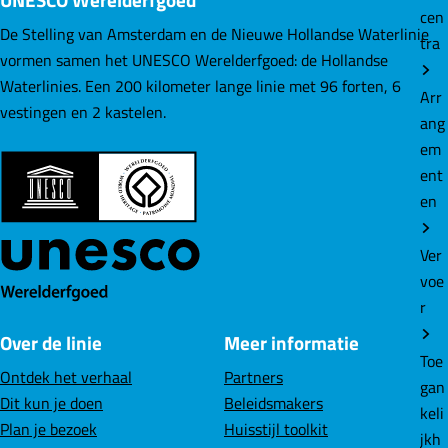
cen
De Stelling van Amsterdam en de Nieuwe Hollandse Waterlinie
tra
vormen samen het UNESCO Werelderfgoed: de Hollandse
Waterlinies. Een 200 kilometer lange linie met 96 forten, 6
Arr
vestingen en 2 kastelen.
ang
em
ent
en
Ver
voe
r
Over de linie
Meer informatie
Toe
Ontdek het verhaal
Partners
gan
Dit kun je doen
Beleidsmakers
keli
Plan je bezoek
Huisstijl toolkit
jkh