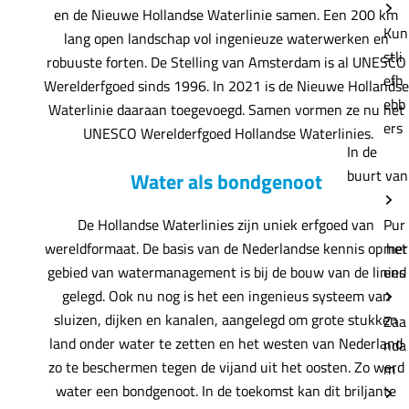
en de Nieuwe Hollandse Waterlinie samen. Een 200 km
Kun
lang open landschap vol ingenieuze waterwerken en
stli
robuuste forten. De Stelling van Amsterdam is al UNESCO
efh
Werelderfgoed sinds 1996. In 2021 is de Nieuwe Hollandse
ebb
Waterlinie daaraan toegevoegd. Samen vormen ze nu het
ers
UNESCO Werelderfgoed Hollandse Waterlinies.
In de
buurt van
Water als bondgenoot
De Hollandse Waterlinies zijn uniek erfgoed van
Pur
wereldformaat. De basis van de Nederlandse kennis op het
mer
gebied van watermanagement is bij de bouw van de linies
end
gelegd. Ook nu nog is het een ingenieus systeem van
sluizen, dijken en kanalen, aangelegd om grote stukken
Zaa
land onder water te zetten en het westen van Nederland
nda
zo te beschermen tegen de vijand uit het oosten. Zo werd
m
water een bondgenoot. In de toekomst kan dit briljante