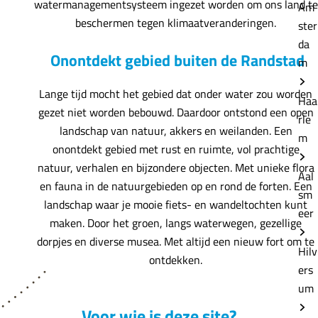
watermanagementsysteem ingezet worden om ons land te
Am
beschermen tegen klimaatveranderingen.
ster
da
Onontdekt gebied buiten de Randstad
m
Lange tijd mocht het gebied dat onder water zou worden
Haa
gezet niet worden bebouwd. Daardoor ontstond een open
rle
landschap van natuur, akkers en weilanden. Een
m
onontdekt gebied met rust en ruimte, vol prachtige
natuur, verhalen en bijzondere objecten. Met unieke flora
Aal
en fauna in de natuurgebieden op en rond de forten. Een
sm
landschap waar je mooie fiets- en wandeltochten kunt
eer
maken. Door het groen, langs waterwegen, gezellige
dorpjes en diverse musea. Met altijd een nieuw fort om te
Hilv
ontdekken.
ers
um
Voor wie is deze site?