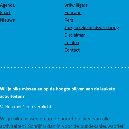
Agenda
Vrijwilligers
Kaart
Educatie
Nieuws
Pers
Toegankelijkheidsverklaring
Disclaimer
Colofon
Contact
Wil je niks missen en op de hoogte blijven van de leukste
activiteiten?
Velden met
*
zijn verplicht.
Wil je niks missen en op de hoogte blijven van alle
activiteiten? Schrijf u dan in voor de publieksnieuwsbrief