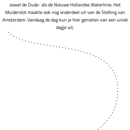
zowel de Oude- als de Nieuwe Hollandse Waterlinie. Het
Muiderslot maakte ook nog onderdeel uit van de Stelling van
Amsterdam. Vandaag de dag kun je hier genieten van een uniek
dagje uit.