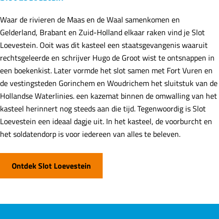
Waar de rivieren de Maas en de Waal samenkomen en
Gelderland, Brabant en Zuid-Holland elkaar raken vind je Slot
Loevestein. Ooit was dit kasteel een staatsgevangenis waaruit
rechtsgeleerde en schrijver Hugo de Groot wist te ontsnappen in
een boekenkist. Later vormde het slot samen met Fort Vuren en
de vestingsteden Gorinchem en Woudrichem het sluitstuk van de
Hollandse Waterlinies. een kazemat binnen de omwalling van het
kasteel herinnert nog steeds aan die tijd. Tegenwoordig is Slot
Loevestein een ideaal dagje uit. In het kasteel, de voorburcht en
het soldatendorp is voor iedereen van alles te beleven.
Ontdek Slot Loevestein