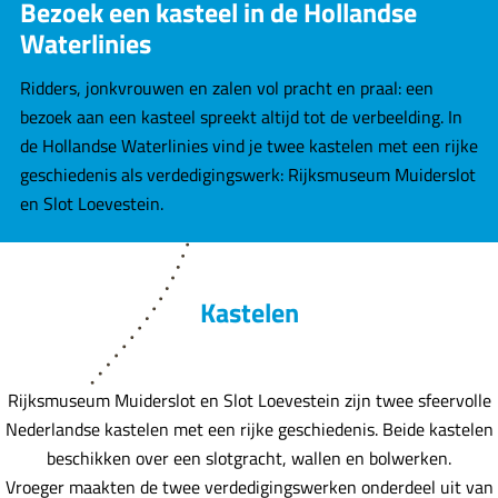
e
Bezoek een kasteel in de Hollandse
Waterlinies
Ridders, jonkvrouwen en zalen vol pracht en praal: een
bezoek aan een kasteel spreekt altijd tot de verbeelding. In
de Hollandse Waterlinies vind je twee kastelen met een rijke
geschiedenis als verdedigingswerk: Rijksmuseum Muiderslot
en Slot Loevestein.
Kastelen
Rijksmuseum Muiderslot en Slot Loevestein zijn twee sfeervolle
Nederlandse kastelen met een rijke geschiedenis. Beide kastelen
beschikken over een slotgracht, wallen en bolwerken.
Vroeger maakten de twee verdedigingswerken onderdeel uit van