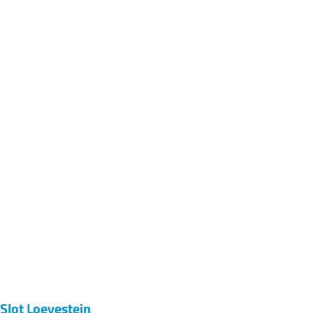
Slot Loevestein