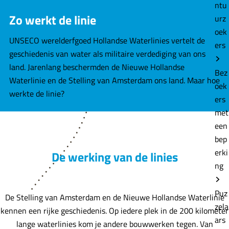
e
ntu
Zo werkt de linie
urz
oek
UNSECO werelderfgoed Hollandse Waterlinies vertelt de
ers
geschiedenis van water als militaire verdediging van ons
land. Jarenlang beschermden de Nieuwe Hollandse
Bez
Waterlinie en de Stelling van Amsterdam ons land. Maar hoe
oek
werkte de linie?
ers
met
een
bep
erki
De werking van de linies
ng
Puz
De Stelling van Amsterdam en de Nieuwe Hollandse Waterlinie
zela
kennen een rijke geschiedenis. Op iedere plek in de 200 kilometer
ars
lange waterlinies kom je andere bouwwerken tegen. Van