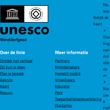
Mu
sea
Bekijk de
kaart
Stel
ling
van
Over de linie
Meer informatie
Am
Ontdek het verhaal
Partners
ster
Dit kun je doen
Beleidsmakers
da
Plan je bezoek
Huisstijl toolkit
m
Agenda
Vrijwilligers
Kaart
Educatie
Nie
Nieuws
Pers
uw
Toegankelijkheidsverklaring
e
Disclaimer
Holl