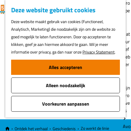
Gro
K
F
Z
Deze website gebruikt cookies
MENU
epe
a
a
o
G
n
Deze website maakt gebruik van cookies (Functioneel,
a
v
e
a
Analytisch, Marketing) die noodzakelijk zijn om de website zo
r
o
k
n
Nat
goed mogelijk te laten functioneren. Door op accepteren te
t
r
e
a
uur
klikken, geef je aan hiermee akkoord te gaan. Wil je meer
i
n
a
lief
informatie over privacy, ga dan naar onze
Privacy Statement
.
e
r
heb
t
d
ber
Alles accepteren
e
e
s
n
h
Alleen noodzakelijk
o
Fijn
m
pro
e
eve
Voorkeuren aanpassen
p
rs
a
g
Avo
Zo werkt de linie
Ontdek het verhaal
Geschiedenis