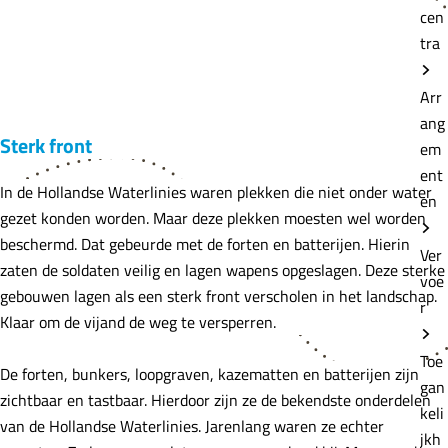
cen
tra
Arr
ang
Sterk front
em
ent
In de Hollandse Waterlinies waren plekken die niet onder water
en
gezet konden worden. Maar deze plekken moesten wel worden
beschermd. Dat gebeurde met de forten en batterijen. Hierin
Ver
zaten de soldaten veilig en lagen wapens opgeslagen. Deze sterke
voe
gebouwen lagen als een sterk front verscholen in het landschap.
r
Klaar om de vijand de weg te versperren.
Toe
De forten, bunkers, loopgraven, kazematten en batterijen zijn
gan
zichtbaar en tastbaar. Hierdoor zijn ze de bekendste onderdelen
keli
van de Hollandse Waterlinies. Jarenlang waren ze echter
jkh