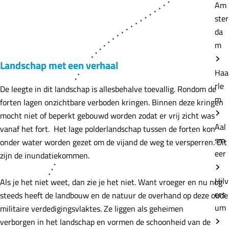
Am
ster
da
m
Landschap met een verhaal
Haa
rle
De leegte in dit landschap is allesbehalve toevallig. Rondom de
m
forten lagen onzichtbare verboden kringen. Binnen deze kringen
mocht niet of beperkt gebouwd worden zodat er vrij zicht was
Aal
vanaf het fort. Het lage polderlandschap tussen de forten kon
sm
onder water worden gezet om de vijand de weg te versperren. Dit
eer
zijn de inundatiekommen.
Hilv
Als je het niet weet, dan zie je het niet. Want vroeger en nu nog
ers
steeds heeft de landbouw en de natuur de overhand op deze oude
um
militaire verdedigingsvlaktes. Ze liggen als geheimen
verborgen in het landschap en vormen de schoonheid van de