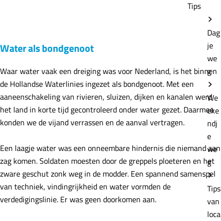
Tips
Dag
je
Water als bondgenoot
we
Waar water vaak een dreiging was voor Nederland, is het binnen
g
de Hollandse Waterlinies ingezet als bondgenoot. Met een
aaneenschakeling van rivieren, sluizen, dijken en kanalen werd
We
het land in korte tijd gecontroleerd onder water gezet. Daarmee
eke
konden we de vijand verrassen en de aanval vertragen.
ndj
e
Een laagje water was een onneembare hindernis die niemand aan
we
zag komen. Soldaten moesten door de greppels ploeteren en het
g
zware geschut zonk weg in de modder. Een spannend samenspel
van techniek, vindingrijkheid en water vormden de
Tips
verdedigingslinie. Er was geen doorkomen aan.
van
loca