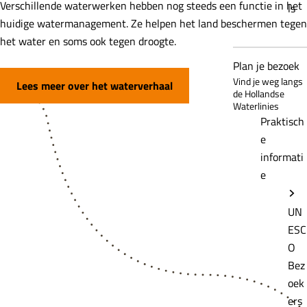
Verschillende waterwerken hebben nog steeds een functie in het
ls
huidige watermanagement. Ze helpen het land beschermen tegen
het water en soms ook tegen droogte.
Plan je bezoek
Vind je weg langs
Lees meer over het waterverhaal
de Hollandse
Waterlinies
Praktisch
e
informati
e
UN
ESC
O
Bez
oek
ers