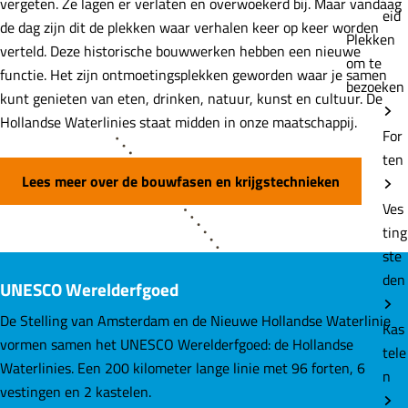
vergeten. Ze lagen er verlaten en overwoekerd bij. Maar vandaag
eid
de dag zijn dit de plekken waar verhalen keer op keer worden
Plekken
verteld. Deze historische bouwwerken hebben een nieuwe
om te
functie. Het zijn ontmoetingsplekken geworden waar je samen
bezoeken
kunt genieten van eten, drinken, natuur, kunst en cultuur. De
Hollandse Waterlinies staat midden in onze maatschappij.
For
ten
Lees meer over de bouwfasen en krijgstechnieken
Ves
ting
ste
den
UNESCO Werelderfgoed
De Stelling van Amsterdam en de Nieuwe Hollandse Waterlinie
Kas
vormen samen het UNESCO Werelderfgoed: de Hollandse
tele
Waterlinies. Een 200 kilometer lange linie met 96 forten, 6
n
vestingen en 2 kastelen.