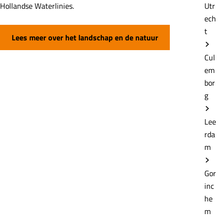
Hollandse Waterlinies.
Utr
ech
t
Lees meer over het landschap en de natuur
Cul
em
bor
g
Lee
rda
m
Gor
inc
he
m