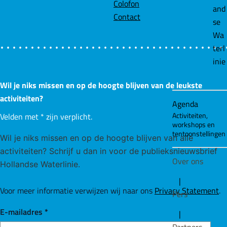
Colofon
and
Contact
se
Wa
terl
inie
Wil je niks missen en op de hoogte blijven van de leukste
activiteiten?
Agenda
Activiteiten,
Velden met
*
zijn verplicht.
workshops en
tentoonstellingen
Wil je niks missen en op de hoogte blijven van alle
activiteiten? Schrijf u dan in voor de publieksnieuwsbrief
Over ons
Hollandse Waterlinie.
|
Voor meer informatie verwijzen wij naar ons
Privacy Statement
.
Pers
E-mailadres
*
|