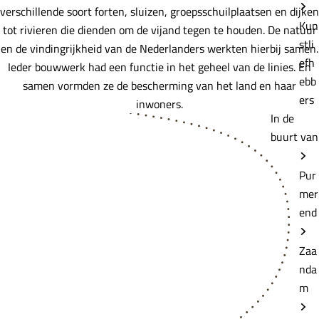
verschillende soort forten, sluizen, groepsschuilplaatsen en dijken
Kun
tot rivieren die dienden om de vijand tegen te houden. De natuur
stli
en de vindingrijkheid van de Nederlanders werkten hierbij samen.
efh
Ieder bouwwerk had een functie in het geheel van de linies. En
ebb
samen vormden ze de bescherming van het land en haar
ers
inwoners.
In de
buurt van
Pur
mer
end
Zaa
nda
m