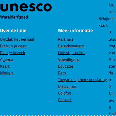
Mu
sea
Bekijk de
kaart
Over de linie
Meer informatie
Stel
Ontdek het verhaal
Partners
ling
Dit kun je doen
Beleidsmakers
van
Plan je bezoek
Huisstijl toolkit
Am
Agenda
Vrijwilligers
ster
Kaart
Educatie
da
Nieuws
Pers
m
Toegankelijkheidsverklaring
Disclaimer
Colofon
Nie
Contact
uw
e
Holl