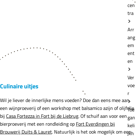
cen
tra
Arr
ang
em
ent
en
Ver
Culinaire uitjes
voe
r
Wil je liever de innerlijke mens voeden? Doe dan eens mee aan
een wijnproeverij of een workshop met balsamico azijn of olijfolie
Toe
bij
Casa Fortezza in Fort bij de Liebrug
. Of schuif aan voor een
gan
bierproeverij met een rondleiding op
Fort Everdingen bij
keli
Brouwerij Duits & Lauret
. Natuurlijk is het ook mogelijk om een
jkh