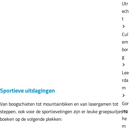
Utr
ech
t
Cul
em
bor
g
Lee
rda
m
Sportieve uitdagingen
Gor
Van boogschieten tot mountainbiken en van lasergamen tot
inc
steppen, ook voor de sportievelingen zijn er leuke groepsuitjes te
he
boeken op de volgende plekken:
m