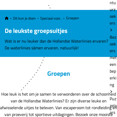
e
ntu
urz
oek
Groepen
Dit kun je doen
Speciaal voor..
ers
De leukste groepsuitjes
Bez
Wat is er nu leuker dan de Hollandse Waterlinies ervaren?
oek
De waterlinies sámen ervaren, natuurlijk!
ers
met
een
bep
Groepen
erki
ng
Hoe leuk is het om je samen te verwonderen over de schoonheid
Puz
van de Hollandse Waterlinies? Er zijn diverse leuke en
zela
afwisselende uitjes te beleven. Van escaperoom tot rondleiding en
ars
van proeverij tot sportieve uitdagingen. Bezoek onze mooiste