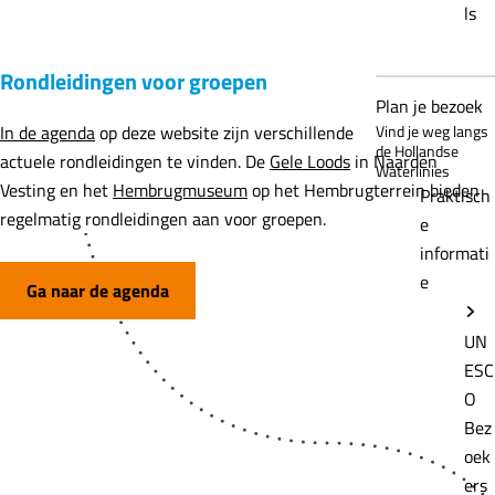
ls
Rondleidingen voor groepen
Plan je bezoek
In de agenda
op deze website zijn verschillende
Vind je weg langs
de Hollandse
actuele rondleidingen te vinden. De
Gele Loods
in Naarden
Waterlinies
Vesting en het
Hembrugmuseum
op het Hembrugterrein bieden
Praktisch
regelmatig rondleidingen aan voor groepen.
e
informati
e
Ga naar de agenda
UN
ESC
O
Bez
oek
ers