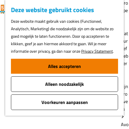
Gro
K
F
Z
Deze website gebruikt cookies
MENU
epe
a
a
o
G
n
Deze website maakt gebruik van cookies (Functioneel,
a
v
e
a
Analytisch, Marketing) die noodzakelijk zijn om de website zo
r
o
k
n
Nat
goed mogelijk te laten functioneren. Door op accepteren te
t
r
e
a
uur
klikken, geef je aan hiermee akkoord te gaan. Wil je meer
i
n
a
lief
informatie over privacy, ga dan naar onze
Privacy Statement
.
e
r
heb
t
d
ber
Alles accepteren
e
e
s
n
h
Alleen noodzakelijk
o
Fijn
m
pro
e
eve
Voorkeuren aanpassen
p
rs
a
g
Avo