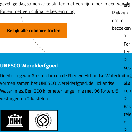
gezellige dag samen af te sluiten met een fijn diner in een van de
eid
forten met een culinaire bestemming
.
Plekken
om te
bezoeken
Bekijk alle culinaire forten
For
ten
UNESCO Werelderfgoed
Ves
ting
De Stelling van Amsterdam en de Nieuwe Hollandse Waterlinie
ste
vormen samen het UNESCO Werelderfgoed: de Hollandse
den
Waterlinies. Een 200 kilometer lange linie met 96 forten, 6
vestingen en 2 kastelen.
Kas
tele
n