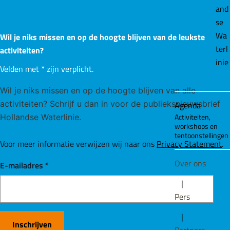
and
se
Wa
Wil je niks missen en op de hoogte blijven van de leukste
terl
activiteiten?
inie
Velden met
*
zijn verplicht.
Wil je niks missen en op de hoogte blijven van alle
activiteiten? Schrijf u dan in voor de publieksnieuwsbrief
Agenda
Activiteiten,
Hollandse Waterlinie.
workshops en
tentoonstellingen
Voor meer informatie verwijzen wij naar ons
Privacy Statement
.
Over ons
E-mailadres
*
|
Pers
|
Inschrijven