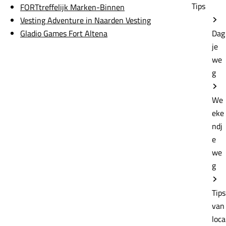
Tips
FORTtreffelijk Marken-Binnen
Vesting Adventure in Naarden Vesting
Gladio Games Fort Altena
Dag
je
we
g
We
eke
ndj
e
we
g
Tips
van
loca