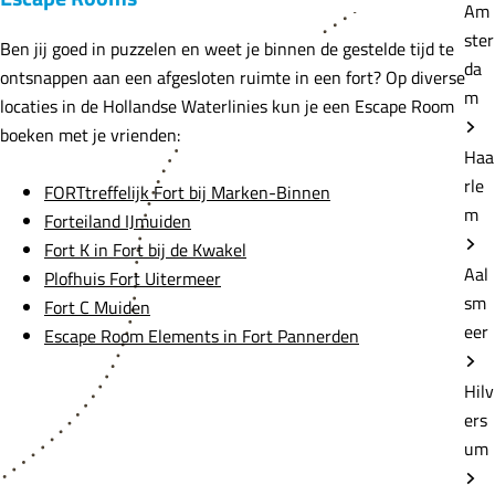
Am
ster
Ben jij goed in puzzelen en weet je binnen de gestelde tijd te
da
ontsnappen aan een afgesloten ruimte in een fort? Op diverse
m
locaties in de Hollandse Waterlinies kun je een Escape Room
boeken met je vrienden:
Haa
rle
FORTtreffelijk Fort bij Marken-Binnen
m
Forteiland IJmuiden
Fort K in Fort bij de Kwakel
Aal
Plofhuis Fort Uitermeer
sm
Fort C Muiden
eer
Escape Room Elements in Fort Pannerden
Hilv
ers
um