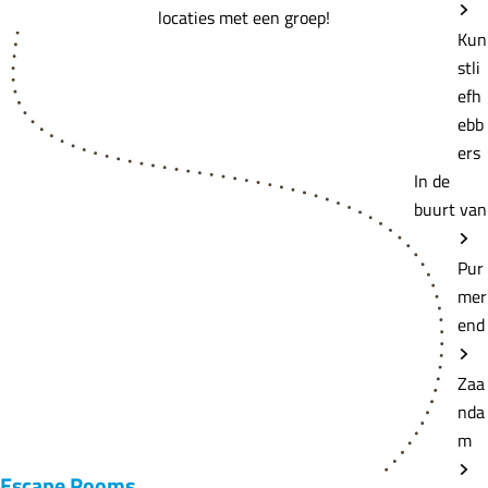
locaties met een groep!
Kun
stli
efh
ebb
ers
In de
buurt van
Pur
mer
end
Zaa
nda
m
Escape Rooms