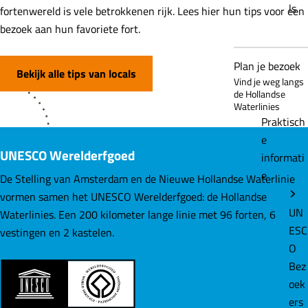
ls
fortenwereld is vele betrokkenen rijk. Lees hier hun tips voor een
bezoek aan hun favoriete fort.
Plan je bezoek
Bekijk alle tips van locals
Vind je weg langs
de Hollandse
Waterlinies
Praktisch
e
UNESCO Werelderfgoed
informati
e
De Stelling van Amsterdam en de Nieuwe Hollandse Waterlinie
vormen samen het UNESCO Werelderfgoed: de Hollandse
UN
Waterlinies. Een 200 kilometer lange linie met 96 forten, 6
ESC
vestingen en 2 kastelen.
O
Bez
oek
ers