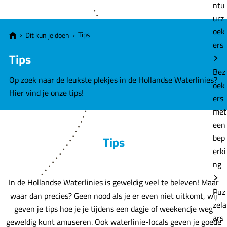
e
ntu
urz
oek
Tips
Dit kun je doen
ers
Tips
Bez
Op zoek naar de leukste plekjes in de Hollandse Waterlinies?
oek
Hier vind je onze tips!
ers
met
een
bep
Tips
erki
ng
In de Hollandse Waterlinies is geweldig veel te beleven! Maar
Puz
waar dan precies? Geen nood als je er even niet uitkomt, wij
zela
geven je tips hoe je je tijdens een dagje of weekendje weg
ars
geweldig kunt amuseren. Ook waterlinie-locals geven je goede