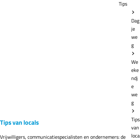
Tips
Dag
je
we
g
We
eke
ndj
e
we
g
Tips
Tips van locals
van
loca
Vrijwilligers, communicatiespecialisten en ondernemers: de