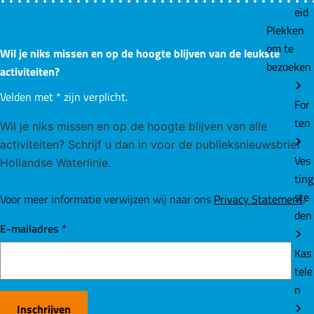
eid
Plekken
om te
Wil je niks missen en op de hoogte blijven van de leukste
bezoeken
activiteiten?
Velden met
*
zijn verplicht.
For
ten
Wil je niks missen en op de hoogte blijven van alle
activiteiten? Schrijf u dan in voor de publieksnieuwsbrief
Ves
Hollandse Waterlinie.
ting
ste
Voor meer informatie verwijzen wij naar ons
Privacy Statement
.
den
E-mailadres
*
Kas
tele
n
Inschrijven