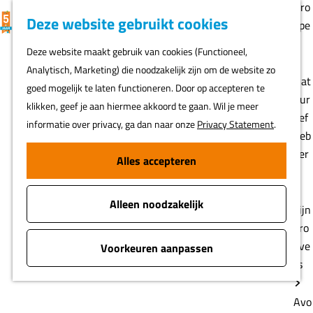
Gro
K
F
Z
Deze website gebruikt cookies
MENU
epe
a
a
o
G
n
Deze website maakt gebruik van cookies (Functioneel,
a
v
e
a
Analytisch, Marketing) die noodzakelijk zijn om de website zo
r
o
k
n
Nat
goed mogelijk te laten functioneren. Door op accepteren te
t
r
e
a
uur
klikken, geef je aan hiermee akkoord te gaan. Wil je meer
i
n
a
lief
informatie over privacy, ga dan naar onze
Privacy Statement
.
e
r
heb
t
d
ber
Alles accepteren
e
e
s
n
h
Alleen noodzakelijk
o
Fijn
m
pro
e
eve
Voorkeuren aanpassen
p
rs
a
g
Avo