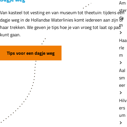
Am
ster
Van kasteel tot vesting en van museum tot theetuin: tijdens een
da
dagje weg in de Hollandse Waterlinies komt iedereen aan zijn of
m
haar trekken. We geven je tips hoe je van vroeg tot laat op pad
kunt gaan.
Haa
rle
Tips voor een dagje weg
m
Aal
sm
eer
Hilv
ers
um