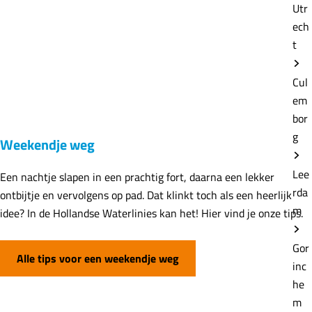
Utr
ech
t
Cul
em
bor
g
Weekendje weg
Lee
Een nachtje slapen in een prachtig fort, daarna een lekker
rda
ontbijtje en vervolgens op pad. Dat klinkt toch als een heerlijk
m
idee? In de Hollandse Waterlinies kan het! Hier vind je onze tips.
Gor
Alle tips voor een weekendje weg
inc
he
m