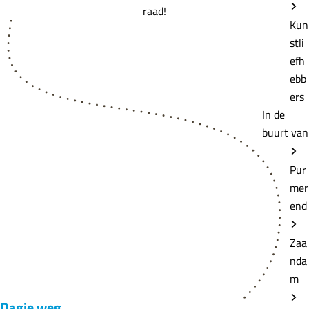
raad!
Kun
stli
efh
ebb
ers
In de
buurt van
Pur
mer
end
Zaa
nda
m
Dagje weg