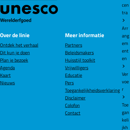
cen
tra
Arr
Over de linie
Meer informatie
ang
em
Ontdek het verhaal
Partners
ent
Dit kun je doen
Beleidsmakers
en
Plan je bezoek
Huisstijl toolkit
Agenda
Vrijwilligers
Ver
Kaart
Educatie
voe
Nieuws
Pers
r
Toegankelijkheidsverklaring
Disclaimer
Toe
Colofon
gan
Contact
keli
jkh