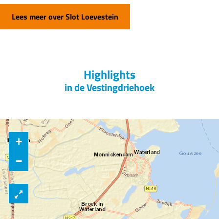
Lees meer over Slot Loevestein
Highlights
in de Vestingdriehoek
+
−