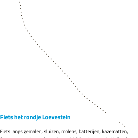
n
i
e
d
e
B
u
u
r
m
a
n
Fiets het rondje Loevestein
Fiets langs gemalen, sluizen, molens, batterijen, kazematten,