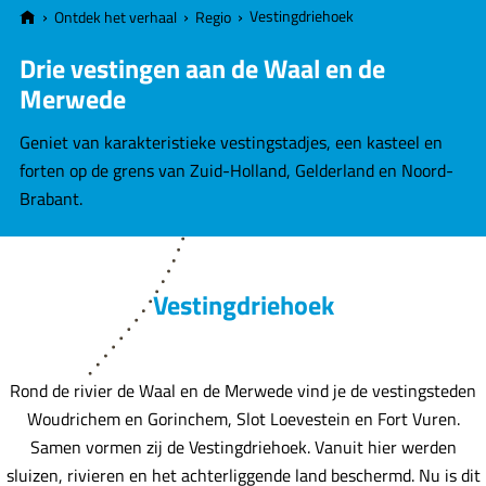
e
Vestingdriehoek
Ontdek het verhaal
Regio
Drie vestingen aan de Waal en de
Merwede
Geniet van karakteristieke vestingstadjes, een kasteel en
forten op de grens van Zuid-Holland, Gelderland en Noord-
Brabant.
Vestingdriehoek
Rond de rivier de Waal en de Merwede vind je de vestingsteden
Woudrichem en Gorinchem, Slot Loevestein en Fort Vuren.
Samen vormen zij de Vestingdriehoek. Vanuit hier werden
sluizen, rivieren en het achterliggende land beschermd. Nu is dit