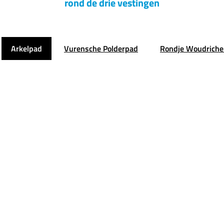
rond de drie vestingen
Arkelpad
Vurensche Polderpad
Rondje Woudrich