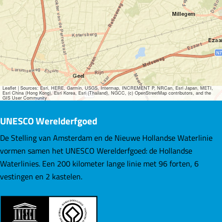
Leaflet
|
Sources: Esri, HERE, Garmin, USGS, Intermap, INCREMENT P, NRCan, Esri Japan, METI,
Esri China (Hong Kong), Esri Korea, Esri (Thailand), NGCC, (c) OpenStreetMap contributors, and the
GIS User Community
UNESCO Werelderfgoed
De Stelling van Amsterdam en de Nieuwe Hollandse Waterlinie
vormen samen het UNESCO Werelderfgoed: de Hollandse
Waterlinies. Een 200 kilometer lange linie met 96 forten, 6
vestingen en 2 kastelen.