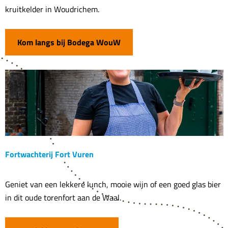
o
kruitkelder in Woudrichem.
d
e
Kom langs bij Bodega WouW
g
a
W
o
u
W
Fortwachterij Fort Vuren
F
Geniet van een lekkere lunch, mooie wijn of een goed glas bier
o
in dit oude torenfort aan de Waal.
r
t