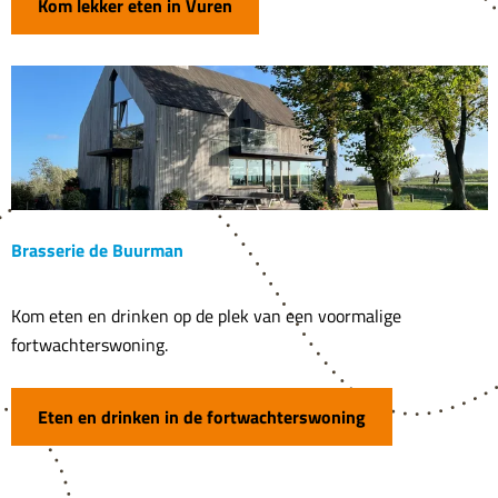
Kom lekker eten in Vuren
w
a
c
h
t
e
r
i
j
Brasserie de Buurman
F
o
B
Kom eten en drinken op de plek van een voormalige
r
r
fortwachterswoning.
t
a
V
s
Eten en drinken in de fortwachterswoning
u
s
r
e
e
r