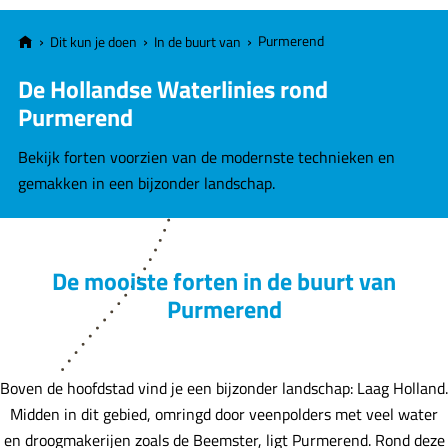
e
Purmerend
Dit kun je doen
In de buurt van
De Hollandse Waterlinies rond
Purmerend
Bekijk forten voorzien van de modernste technieken en
gemakken in een bijzonder landschap.
De mooiste forten in de buurt van
Purmerend
Boven de hoofdstad vind je een bijzonder landschap: Laag Holland.
Midden in dit gebied, omringd door veenpolders met veel water
en droogmakerijen zoals de Beemster, ligt Purmerend. Rond deze