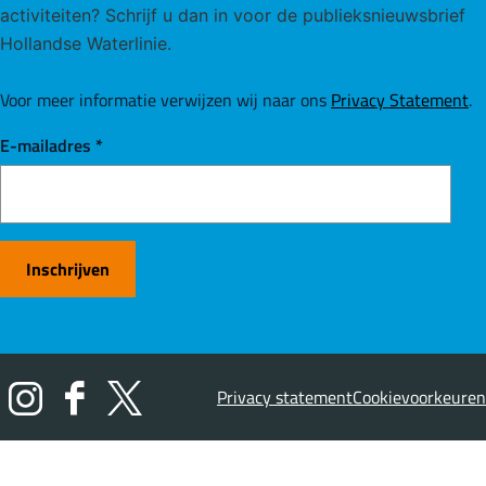
activiteiten? Schrijf u dan in voor de publieksnieuwsbrief
Hollandse Waterlinie.
Voor meer informatie verwijzen wij naar ons
Privacy Statement
.
E-mailadres
*
Inschrijven
Privacy statement
Cookievoorkeuren
I
F
X
n
a
H
s
c
o