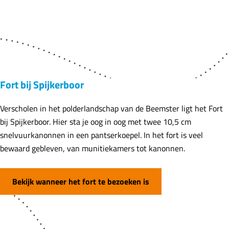
o
u
t
e
Fort bij Spijkerboor
Verscholen in het polderlandschap van de Beemster ligt het Fort
bij Spijkerboor. Hier sta je oog in oog met twee 10,5 cm
snelvuurkanonnen in een pantserkoepel. In het fort is veel
bewaard gebleven, van munitiekamers tot kanonnen.
Bekijk wanneer het fort te bezoeken is