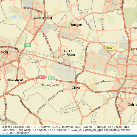
Leaflet
|
Sources: Esri, HERE, Garmin, USGS, Intermap, INCREMENT P, NRCan, Esri Japan, METI,
Esri China (Hong Kong), Esri Korea, Esri (Thailand), NGCC, (c) OpenStreetMap contributors, and the
GIS User Community