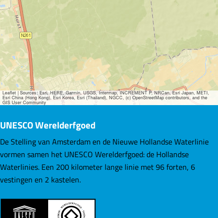
Leaflet
|
Sources: Esri, HERE, Garmin, USGS, Intermap, INCREMENT P, NRCan, Esri Japan, METI,
Esri China (Hong Kong), Esri Korea, Esri (Thailand), NGCC, (c) OpenStreetMap contributors, and the
GIS User Community
UNESCO Werelderfgoed
De Stelling van Amsterdam en de Nieuwe Hollandse Waterlinie
vormen samen het UNESCO Werelderfgoed: de Hollandse
Waterlinies. Een 200 kilometer lange linie met 96 forten, 6
vestingen en 2 kastelen.