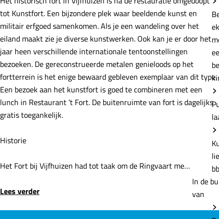
Het historisch fort in Vijfhuizen is na de restauratie omgedoopt
e
tot Kunstfort. Een bijzondere plek waar beeldende kunst en
B
militair erfgoed samenkomen. Als je een wandeling over het
e
eiland maakt zie je diverse kunstwerken. Ook kan je er door het
m
jaar heen verschillende internationale tentoonstellingen
e
bezoeken. De gereconstrueerde metalen genieloods op het
b
fortterrein is het enige bewaard gebleven exemplaar van dit type.
ki
Een bezoek aan het kunstfort is goed te combineren met een
lunch in Restaurant ’t Fort. De buitenruimte van fort is dagelijks
P
gratis toegankelijk.
la
Historie
K
li
Het Fort bij Vijfhuizen had tot taak om de Ringvaart me…
b
In de bu
Lees verder
van