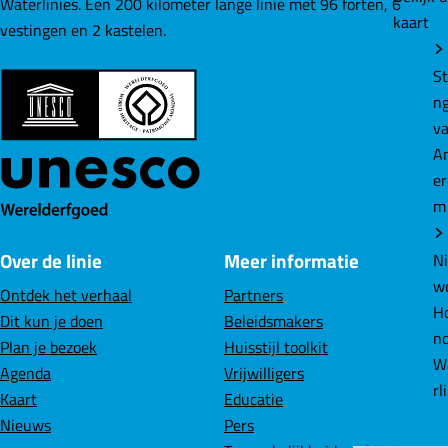
Waterlinies. Een 200 kilometer lange linie met 96 forten, 6
kaart
g
g
g
vestingen en 2 kastelen.
i
i
i
St
n
n
n
n
a
a
a
v
o
o
o
A
p
p
p
e
F
L
W
m
a
i
h
c
n
a
Over de linie
Meer informatie
e
k
t
N
b
e
s
w
Ontdek het verhaal
Partners
o
d
A
Ho
Dit kun je doen
Beleidsmakers
o
I
p
n
Plan je bezoek
Huisstijl toolkit
k
n
p
W
Agenda
Vrijwilligers
rl
Kaart
Educatie
Nieuws
Pers