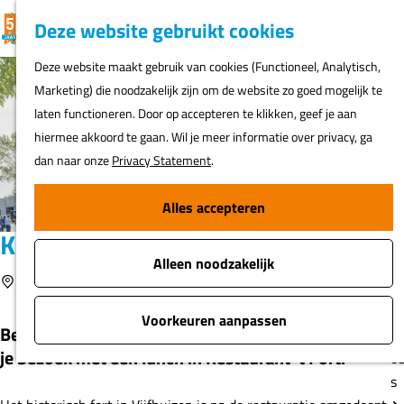
K
F
Z
G
Deze website gebruikt cookies
MENU
a
a
o
e
G
Deze website maakt gebruik van cookies (Functioneel, Analytisch,
a
v
e
a
Marketing) die noodzakelijk zijn om de website zo goed mogelijk te
r
o
k
N
n
laten functioneren. Door op accepteren te klikken, geef je aan
t
r
e
ur
a
hiermee akkoord te gaan. Wil je meer informatie over privacy, ga
i
n
h
a
dan naar onze
Privacy Statement
.
e
er
r
t
d
Alles accepteren
e
Fi
e
n
Kunstfort Vijfhuizen
o
h
s
Alleen noodzakelijk
o
Voeg toe als favoriet
Vijfhuizen
Voeg toe als favoriet
m
A
e
Voorkeuren aanpassen
Beleef kunst, cultuur en natuur in één en combineer
t
p
je bezoek met een lunch in Restaurant ’t Fort.
o
a
s
g