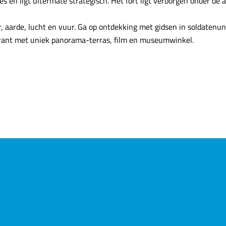
 en ligt uitermate strategisch. Het fort ligt verborgen onder de a
r, aarde, lucht en vuur. Ga op ontdekking met gidsen in soldatenu
urant met uniek panorama-terras, film en museumwinkel.