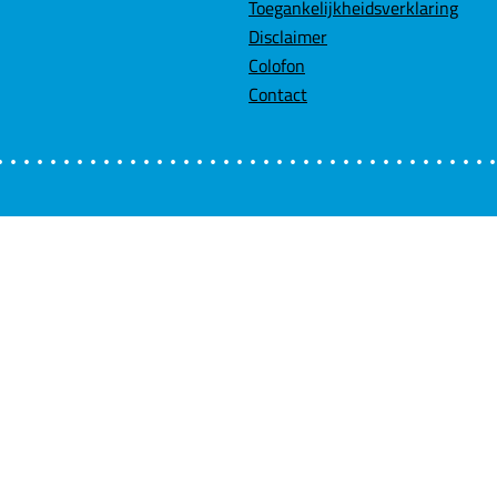
Toegankelijkheidsverklaring
Disclaimer
Colofon
Contact
Velden me
Wil je ni
Schrijf u
Voor meer 
eiten?
E-mailadr