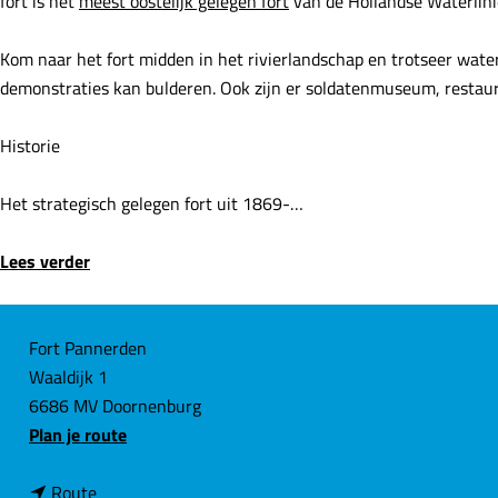
fort is het
meest oostelijk gelegen fort
van de Hollandse Waterlinies
e
Kom naar het fort midden in het rivierlandschap en trotseer wate
demonstraties kan bulderen. Ook zijn er soldatenmuseum, resta
Historie
Het strategisch gelegen fort uit 1869-…
Lees verder
C
Fort Pannerden
Waaldijk 1
o
6686 MV Doornenburg
n
n
Plan je route
t
a
a
n
a
Route