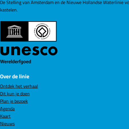
e
e
e
De Stelling van Amsterdam en de Nieuwe Hollandse Waterlinie vo
p
p
p
kastelen.
a
a
a
g
g
g
i
i
i
n
n
n
a
a
a
o
o
o
p
p
p
F
L
W
Over de linie
a
i
h
c
n
a
Ontdek het verhaal
e
k
t
Dit kun je doen
b
e
s
Plan je bezoek
o
d
A
Agenda
o
I
p
Kaart
k
n
p
Nieuws