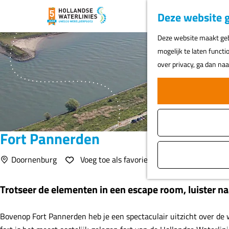
Deze website g
G
Deze website maakt gebr
a
mogelijk te laten functi
n
over privacy, ga dan na
a
a
r
d
e
Fort Pannerden
h
o
Voeg toe als favoriet
Doornenburg
Voeg toe als favoriet
m
e
Trotseer de elementen in een escape room, luister naa
p
a
Bovenop Fort Pannerden heb je een spectaculair uitzicht over de w
g