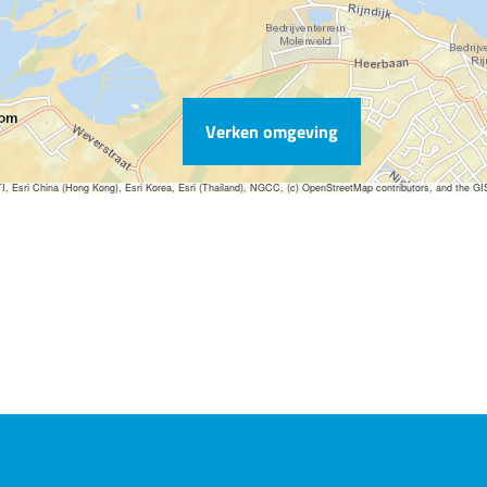
Verken omgeving
sri China (Hong Kong), Esri Korea, Esri (Thailand), NGCC, (c) OpenStreetMap contributors, and the G