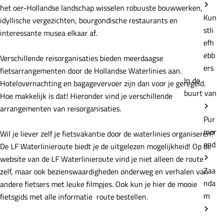
het oer-Hollandse landschap wisselen robuuste bouwwerken,
Kun
idyllische vergezichten, bourgondische restaurants en
stli
interessante musea elkaar af.
efh
ebb
Verschillende reisorganisaties bieden meerdaagse
ers
fietsarrangementen door de Hollandse Waterlinies aan.
In de
Hotelovernachting en bagagevervoer zijn dan voor je geregeld.
buurt van
Hoe makkelijk is dat! Hieronder vind je verschillende
arrangementen van reisorganisaties.
Pur
mer
Wil je liever zelf je fietsvakantie door de waterlinies organiseren?
end
De LF Waterlinieroute biedt je de uitgelezen mogelijkheid! Op de
website van de LF Waterlinieroute vind je niet alleen de route
Zaa
zelf, maar ook bezienswaardigheden onderweg en verhalen van
nda
andere fietsers met leuke filmpjes. Ook kun je hier de mooie
m
fietsgids met alle informatie route bestellen.