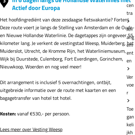
3
cen
Actief door Europa
tra
Het hoofdingrediënt van deze zesdaagse fietsvakantie? Forten!
Deze route voert je langs de Stelling van Amsterdam en de Oude-
Arr
en Nieuwe Hollandse Waterlinie. De dagetappes zijn ongeveer 55
ang
kilometer lang. Je verkent de vestingstad Weesp, Muiderberg, het
em
Muiderslot, Utrecht, de Kromme Rijn, het Waterliniemuseum,
ent
Wijk bij Duurstede, Culemborg, Fort Everdingen, Gorinchem,
en
Nieuwkoop, Woerden en nog veel meer!
Ver
Dit arrangement is inclusief 5 overnachtingen, ontbijt,
voe
uitgebreide informatie over de route met kaarten en een
r
bagagetransfer van hotel tot hotel.
Toe
Kosten:
vanaf €530,- per persoon.
gan
keli
Lees meer over Vesting Weesp
jkh