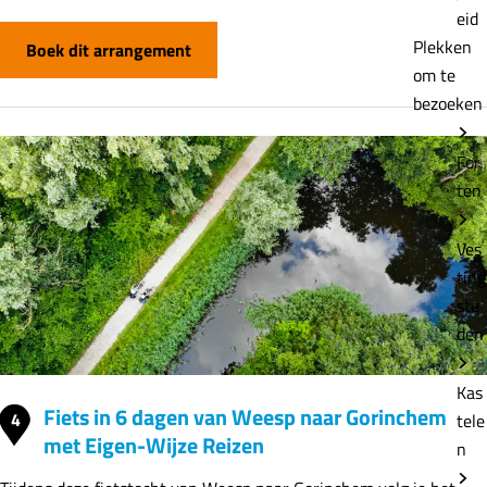
eid
Plekken
Boek dit arrangement
om te
bezoeken
For
ten
Ves
ting
ste
den
Kas
Fiets in 6 dagen van Weesp naar Gorinchem
4
tele
met Eigen-Wijze Reizen
n