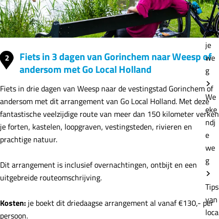
Tips
Dag
je
Fiets in 3 dagen van Gorinchem naar Weesp of
2
we
andersom met Go Local Holland
g
Fiets in drie dagen van Weesp naar de vestingstad Gorinchem of
We
andersom met dit arrangement van Go Local Holland. Met deze
eke
fantastische veelzijdige route van meer dan 150 kilometer verken
ndj
je forten, kastelen, loopgraven, vestingsteden, rivieren en
e
prachtige natuur.
we
g
Dit arrangement is inclusief overnachtingen, ontbijt en een
uitgebreide routeomschrijving.
Tips
van
Kosten:
je boekt dit driedaagse arrangement al vanaf €130,- per
loca
persoon.