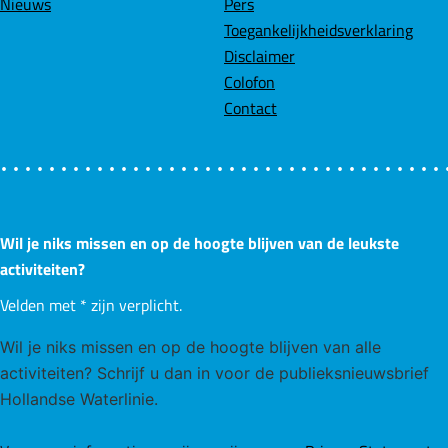
Nieuws
Pers
i
k
n
p
Toegankelijkheidsverklaring
n
Disclaimer
g
Colofon
F
Contact
i
e
t
s
t
Wil je niks missen en op de hoogte blijven van de leukste
e
activiteiten?
r
b
Velden met
*
zijn verplicht.
i
Wil je niks missen en op de hoogte blijven van alle
j
activiteiten? Schrijf u dan in voor de publieksnieuwsbrief
F
Hollandse Waterlinie.
o
r