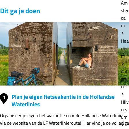
Am
Dit ga je doen
ster
da
m
Haa
rle
m
Aal
sm
eer
Plan je eigen fietsvakantie in de Hollandse
1
Hilv
Waterlinies
ers
Organiseer je eigen fietsvakantie door de Hollandse Waterlinies
um
via de website van de LF Waterlinieroute! Hier vind je de volledige