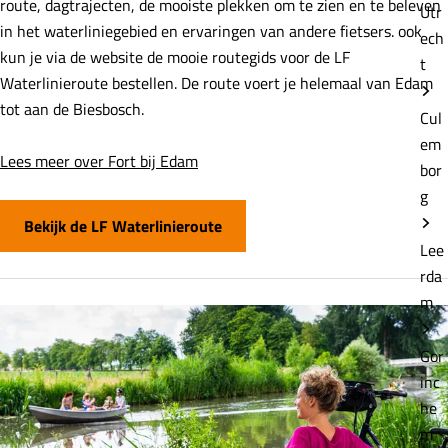
route, dagtrajecten, de mooiste plekken om te zien en te beleven
Utr
in het waterliniegebied en ervaringen van andere fietsers. ook
ech
kun je via de website de mooie routegids voor de LF
t
Waterlinieroute bestellen. De route voert je helemaal van Edam
tot aan de Biesbosch.
Cul
em
Lees meer over Fort bij Edam
bor
g
Bekijk de LF Waterlinieroute
Lee
rda
m
Gor
inc
he
m