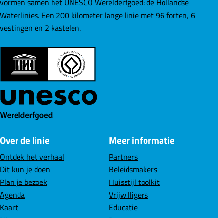
e
e
e
vormen samen het UNESCO Werelderfgoed: de Hollandse
e
z
z
z
Waterlinies. Een 200 kilometer lange linie met 96 forten, 6
t
e
e
e
vestingen en 2 kastelen.
v
p
p
p
e
a
a
a
r
g
g
g
g
i
i
i
r
n
n
n
o
a
a
a
t
o
o
o
e
p
p
p
a
Over de linie
Meer informatie
F
L
W
f
a
i
h
Ontdek het verhaal
Partners
b
c
n
a
Dit kun je doen
Beleidsmakers
e
e
k
t
Plan je bezoek
Huisstijl toolkit
e
b
e
s
Agenda
Vrijwilligers
l
o
d
A
Kaart
Educatie
d
o
I
p