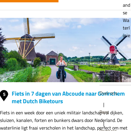
and
se
Wa
terl
inie
Agenda
Activiteiten,
workshops en
tentoonstellingen
Fiets in 7 dagen van Abcoude naar Gorinchem
Over ons
5
met Dutch Biketours
|
Pers
Fiets in een week door een uniek militair landschap vol dijken,
sluizen, kanalen, forten en bunkers dwars door Nederland. De
|
waterlinie ligt fraai verscholen in het landschap, perfect om met