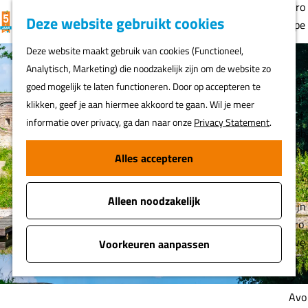
Gro
K
F
Z
Deze website gebruikt cookies
MENU
epe
a
a
o
G
n
Deze website maakt gebruik van cookies (Functioneel,
a
v
e
a
Analytisch, Marketing) die noodzakelijk zijn om de website zo
r
o
k
n
Nat
goed mogelijk te laten functioneren. Door op accepteren te
t
r
e
a
uur
klikken, geef je aan hiermee akkoord te gaan. Wil je meer
i
n
a
lief
informatie over privacy, ga dan naar onze
Privacy Statement
.
e
r
heb
t
d
ber
Alles accepteren
e
e
s
n
h
Alleen noodzakelijk
o
Fijn
m
pro
e
eve
Voorkeuren aanpassen
p
rs
a
g
Avo