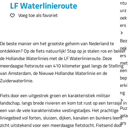
e
LF Waterlinieroute
ntu
urz
Voeg toe als favoriet
Voeg toe als favoriet
oek
ers
Bez
De beste manier om het grootste geheim van Nederland te
oek
ontdekken? Op de fiets natuurlijk! Stap op je stalen ros en beleef
ers
de Hollandse Waterlinies met de LF Waterlinieroute. Deze
met
meerdaagse fietsroute van 410 kilometer gaat langs de Stelling
een
van Amsterdam, de Nieuwe Hollandse Waterlinie en de
bep
Zuiderwaterlinie.
erki
ng
Fiets door een uitgestrek groen en karakteristiek militair
landschap, langs brede rivieren en kom tot rust op een terrasje in
Puz
een van de vele karakteristieke vestingstadjes. Het prachtige
zela
liniegebied vol forten, sluizen, dijken, kanalen en bunkers leent
ars
zicht uitstekend voor een meerdaagse fietstocht. Fietsend door