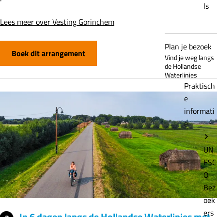
ls
Lees meer over Vesting Gorinchem
Plan je bezoek
Boek dit arrangement
Vind je weg langs
de Hollandse
Waterlinies
Praktisch
e
informati
e
UN
ESC
O
Bez
oek
ers
In 6 dagen langs de Hollandse Waterlinies met