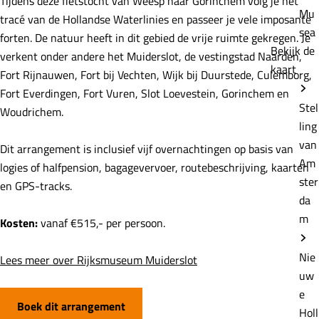
Tijdens deze fietstocht van Weesp naar Gorinchem volg je het
Mu
tracé van de Hollandse Waterlinies en passeer je vele imposante
sea
forten. De natuur heeft in dit gebied de vrije ruimte gekregen. Je
Bekijk de
verkent onder andere het Muiderslot, de vestingstad Naarden,
kaart
Fort Rijnauwen, Fort bij Vechten, Wijk bij Duurstede, Culemborg,
Fort Everdingen, Fort Vuren, Slot Loevestein, Gorinchem en
Stel
Woudrichem.
ling
van
Dit arrangement is inclusief vijf overnachtingen op basis van
Am
logies of halfpension, bagagevervoer, routebeschrijving, kaarten
ster
en GPS-tracks.
da
m
Kosten:
vanaf €515,- per persoon.
Nie
Lees meer over Rijksmuseum Muiderslot
uw
e
Boek dit arrangement
Holl