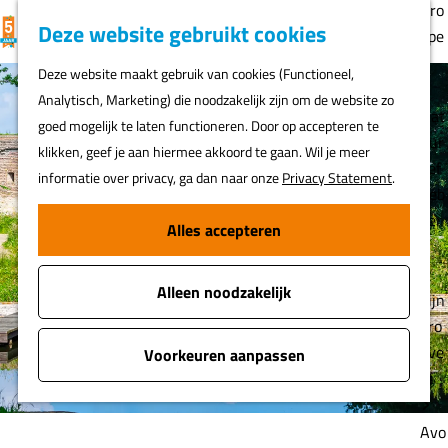
Gro
K
F
Z
Deze website gebruikt cookies
MENU
epe
a
a
o
G
n
Deze website maakt gebruik van cookies (Functioneel,
a
v
e
a
Analytisch, Marketing) die noodzakelijk zijn om de website zo
r
o
k
n
Nat
goed mogelijk te laten functioneren. Door op accepteren te
t
r
e
a
uur
klikken, geef je aan hiermee akkoord te gaan. Wil je meer
i
n
a
lief
informatie over privacy, ga dan naar onze
Privacy Statement
.
e
r
heb
t
d
ber
Alles accepteren
e
e
s
n
h
Alleen noodzakelijk
o
Fijn
m
pro
e
eve
Voorkeuren aanpassen
p
rs
a
g
Avo