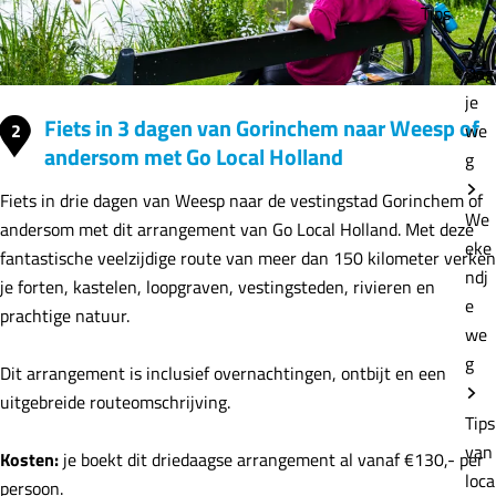
Tips
Dag
je
Fiets in 3 dagen van Gorinchem naar Weesp of
2
we
andersom met Go Local Holland
g
Fiets in drie dagen van Weesp naar de vestingstad Gorinchem of
We
andersom met dit arrangement van Go Local Holland. Met deze
eke
fantastische veelzijdige route van meer dan 150 kilometer verken
ndj
je forten, kastelen, loopgraven, vestingsteden, rivieren en
e
prachtige natuur.
we
g
Dit arrangement is inclusief overnachtingen, ontbijt en een
uitgebreide routeomschrijving.
Tips
van
Kosten:
je boekt dit driedaagse arrangement al vanaf €130,- per
loca
persoon.