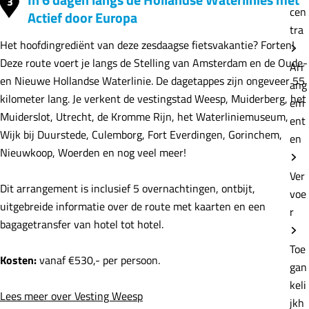
3
cen
Actief door Europa
tra
Het hoofdingrediënt van deze zesdaagse fietsvakantie? Forten!
Deze route voert je langs de Stelling van Amsterdam en de Oude-
Arr
en Nieuwe Hollandse Waterlinie. De dagetappes zijn ongeveer 55
ang
kilometer lang. Je verkent de vestingstad Weesp, Muiderberg, het
em
Muiderslot, Utrecht, de Kromme Rijn, het Waterliniemuseum,
ent
Wijk bij Duurstede, Culemborg, Fort Everdingen, Gorinchem,
en
Nieuwkoop, Woerden en nog veel meer!
Ver
Dit arrangement is inclusief 5 overnachtingen, ontbijt,
voe
uitgebreide informatie over de route met kaarten en een
r
bagagetransfer van hotel tot hotel.
Toe
Kosten:
vanaf €530,- per persoon.
gan
keli
Lees meer over Vesting Weesp
jkh