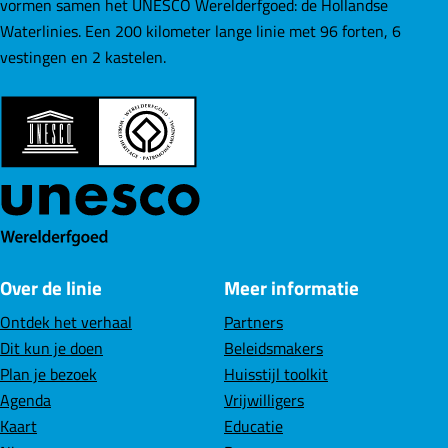
e
e
e
vormen samen het UNESCO Werelderfgoed: de Hollandse
e
z
z
z
Waterlinies. Een 200 kilometer lange linie met 96 forten, 6
t
e
e
e
vestingen en 2 kastelen.
v
p
p
p
e
a
a
a
r
g
g
g
g
i
i
i
r
n
n
n
o
a
a
a
t
o
o
o
e
p
p
p
a
Over de linie
Meer informatie
F
L
W
f
a
i
h
Ontdek het verhaal
Partners
b
c
n
a
Dit kun je doen
Beleidsmakers
e
e
k
t
Plan je bezoek
Huisstijl toolkit
e
b
e
s
Agenda
Vrijwilligers
l
o
d
A
Kaart
Educatie
d
o
I
p