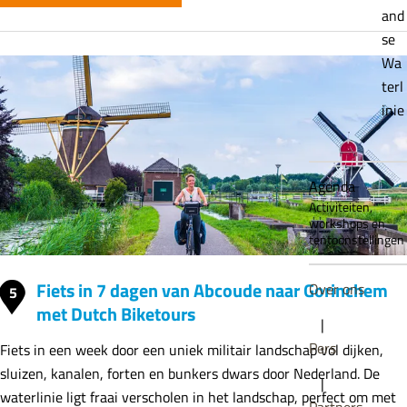
and
se
Wa
terl
inie
Agenda
Activiteiten,
workshops en
tentoonstellingen
Fiets in 7 dagen van Abcoude naar Gorinchem
Over ons
5
met Dutch Biketours
|
Pers
Fiets in een week door een uniek militair landschap vol dijken,
sluizen, kanalen, forten en bunkers dwars door Nederland. De
|
waterlinie ligt fraai verscholen in het landschap, perfect om met