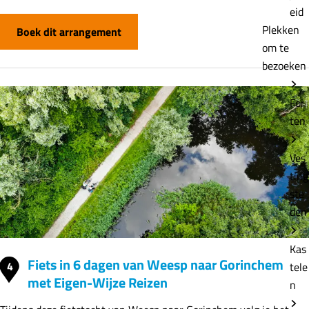
eid
Plekken
Boek dit arrangement
om te
bezoeken
For
ten
Ves
ting
ste
den
Kas
Fiets in 6 dagen van Weesp naar Gorinchem
4
tele
met Eigen-Wijze Reizen
n