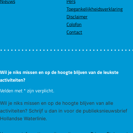
Nieuws
Pers
i
k
n
p
Toegankelijkheidsverklaring
n
Disclaimer
g
Colofon
F
Contact
i
e
t
s
t
Wil je niks missen en op de hoogte blijven van de leukste
e
activiteiten?
r
b
Velden met
*
zijn verplicht.
i
Wil je niks missen en op de hoogte blijven van alle
j
activiteiten? Schrijf u dan in voor de publieksnieuwsbrief
F
Hollandse Waterlinie.
o
r