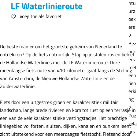
e
LF Waterlinieroute
ntu
urz
Voeg toe als favoriet
Voeg toe als favoriet
oek
ers
Bez
De beste manier om het grootste geheim van Nederland te
oek
ontdekken? Op de fiets natuurlijk! Stap op je stalen ros en beleef
ers
de Hollandse Waterlinies met de LF Waterlinieroute. Deze
met
meerdaagse fietsroute van 410 kilometer gaat langs de Stelling
een
van Amsterdam, de Nieuwe Hollandse Waterlinie en de
bep
Zuiderwaterlinie.
erki
ng
Fiets door een uitgestrek groen en karakteristiek militair
landschap, langs brede rivieren en kom tot rust op een terrasje in
Puz
een van de vele karakteristieke vestingstadjes. Het prachtige
zela
liniegebied vol forten, sluizen, dijken, kanalen en bunkers leent
ars
zicht uitstekend voor een meerdaagse fietstocht. Fietsend door