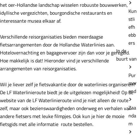
het oer-Hollandse landschap wisselen robuuste bouwwerken,
Kun
idyllische vergezichten, bourgondische restaurants en
stli
interessante musea elkaar af.
efh
ebb
Verschillende reisorganisaties bieden meerdaagse
ers
fietsarrangementen door de Hollandse Waterlinies aan.
In de
Hotelovernachting en bagagevervoer zijn dan voor je geregeld.
buurt van
Hoe makkelijk is dat! Hieronder vind je verschillende
arrangementen van reisorganisaties.
Pur
mer
Wil je liever zelf je fietsvakantie door de waterlinies organiseren?
end
De LF Waterlinieroute biedt je de uitgelezen mogelijkheid! Op de
website van de LF Waterlinieroute vind je niet alleen de route
Zaa
zelf, maar ook bezienswaardigheden onderweg en verhalen van
nda
andere fietsers met leuke filmpjes. Ook kun je hier de mooie
m
fietsgids met alle informatie route bestellen.