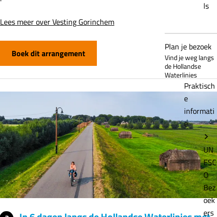
ls
Lees meer over Vesting Gorinchem
Plan je bezoek
Boek dit arrangement
Vind je weg langs
de Hollandse
Waterlinies
Praktisch
e
informati
e
UN
ESC
O
Bez
oek
ers
In 6 dagen langs de Hollandse Waterlinies met