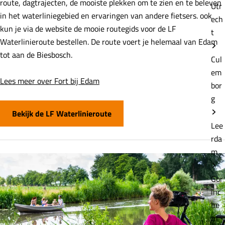
route, dagtrajecten, de mooiste plekken om te zien en te beleven
Utr
in het waterliniegebied en ervaringen van andere fietsers. ook
ech
kun je via de website de mooie routegids voor de LF
t
Waterlinieroute bestellen. De route voert je helemaal van Edam
tot aan de Biesbosch.
Cul
em
Lees meer over Fort bij Edam
bor
g
Bekijk de LF Waterlinieroute
Lee
rda
m
Gor
inc
he
m