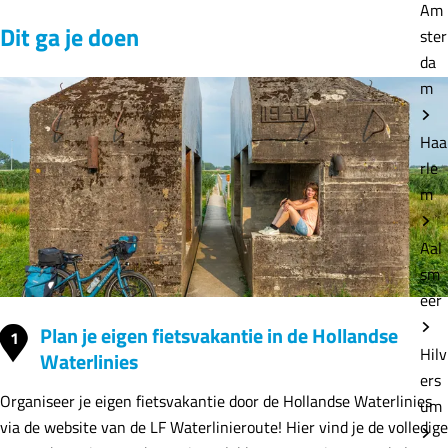
Am
Dit ga je doen
ster
da
m
Haa
rle
m
Aal
sm
eer
Plan je eigen fietsvakantie in de Hollandse
1
Hilv
Waterlinies
ers
Organiseer je eigen fietsvakantie door de Hollandse Waterlinies
um
via de website van de LF Waterlinieroute! Hier vind je de volledige