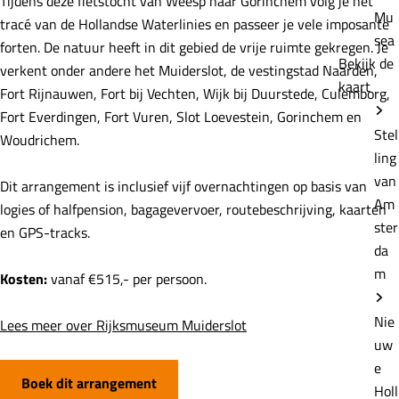
Tijdens deze fietstocht van Weesp naar Gorinchem volg je het
Mu
tracé van de Hollandse Waterlinies en passeer je vele imposante
sea
forten. De natuur heeft in dit gebied de vrije ruimte gekregen. Je
Bekijk de
verkent onder andere het Muiderslot, de vestingstad Naarden,
kaart
Fort Rijnauwen, Fort bij Vechten, Wijk bij Duurstede, Culemborg,
Fort Everdingen, Fort Vuren, Slot Loevestein, Gorinchem en
Stel
Woudrichem.
ling
van
Dit arrangement is inclusief vijf overnachtingen op basis van
Am
logies of halfpension, bagagevervoer, routebeschrijving, kaarten
ster
en GPS-tracks.
da
m
Kosten:
vanaf €515,- per persoon.
Nie
Lees meer over Rijksmuseum Muiderslot
uw
e
Boek dit arrangement
Holl