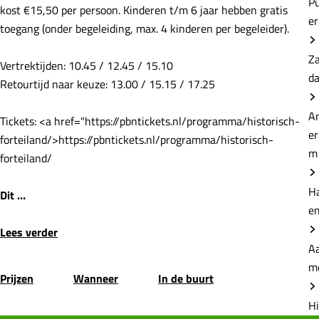
P
kost €15,50 per persoon. Kinderen t/m 6 jaar hebben gratis
e
toegang (onder begeleiding, max. 4 kinderen per begeleider).
Z
Vertrektijden: 10.45 / 12.45 / 15.10
d
Retourtijd naar keuze: 13.00 / 15.15 / 17.25
A
Tickets: <a href="https://pbntickets.nl/programma/historisch-
e
forteiland/>https://pbntickets.nl/programma/historisch-
m
forteiland/
H
Dit …
e
Lees verder
Aa
m
Prijzen
Wanneer
In de buurt
Hi