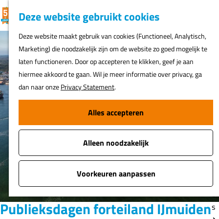
K
F
Z
G
Deze website gebruikt cookies
MENU
a
a
o
e
G
Deze website maakt gebruik van cookies (Functioneel, Analytisch,
a
v
e
a
Marketing) die noodzakelijk zijn om de website zo goed mogelijk te
r
o
k
N
n
laten functioneren. Door op accepteren te klikken, geef je aan
t
r
e
ur
a
hiermee akkoord te gaan. Wil je meer informatie over privacy, ga
i
n
h
a
dan naar onze
Privacy Statement
.
e
er
r
t
d
Alles accepteren
e
Fi
e
n
o
h
s
Alleen noodzakelijk
o
m
A
e
Voorkeuren aanpassen
t
p
o
a
Publieksdagen forteiland IJmuiden
s
g