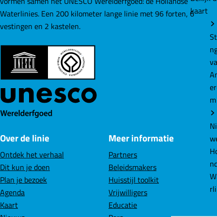
vormen samen het UNESCO Werelderfgoed: de Hollandse
kaart
a
a
a
Waterlinies. Een 200 kilometer lange linie met 96 forten, 6
g
g
g
vestingen en 2 kastelen.
i
i
i
St
n
n
n
n
a
a
a
v
o
o
o
A
p
p
p
e
F
L
W
m
a
i
h
c
n
a
N
Over de linie
Meer informatie
e
k
t
w
b
e
s
Ho
Ontdek het verhaal
Partners
o
d
A
n
Dit kun je doen
Beleidsmakers
o
I
p
W
Plan je bezoek
Huisstijl toolkit
k
n
p
rl
Agenda
Vrijwilligers
Kaart
Educatie