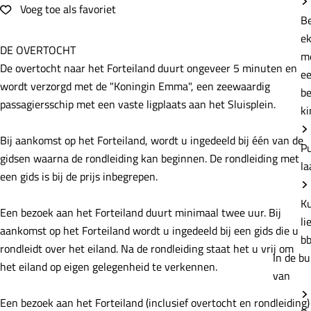
e
Voeg toe als favoriet
Voeg toe als favoriet
B
e
DE OVERTOCHT
m
De overtocht naar het Forteiland duurt ongeveer 5 minuten en
e
wordt verzorgd met de "Koningin Emma", een zeewaardig
b
passagiersschip met een vaste ligplaats aan het Sluisplein.
ki
Bij aankomst op het Forteiland, wordt u ingedeeld bij één van de
P
gidsen waarna de rondleiding kan beginnen. De rondleiding met
la
een gids is bij de prijs inbegrepen.
K
Een bezoek aan het Forteiland duurt minimaal twee uur. Bij
li
aankomst op het Forteiland wordt u ingedeeld bij een gids die u
b
rondleidt over het eiland. Na de rondleiding staat het u vrij om
In de bu
het eiland op eigen gelegenheid te verkennen.
van
Een bezoek aan het Forteiland (inclusief overtocht en rondleiding)