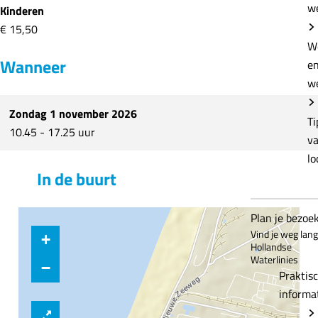
w
k
d
Kinderen
s
a
€ 15,50
d
g
W
Wanneer
a
e
e
g
n
w
e
f
Zondag 1 november 2026
n
o
Ti
10.45 - 17.25 uur
f
r
v
o
t
lo
In de buurt
r
e
t
i
e
l
Plan je bezoe
i
a
Vind je weg lan
+
Hollandse
l
n
Waterlinies
a
d
−
Praktis
n
I
informa
d
J