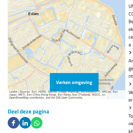
U
C
B
e
ce
a
A
g
n
Verken omgeving
V
Leaflet
|
Sources: Esri, HERE, Garmin, USGS, Intermap, INCREMENT P, NRCan, Esri
Japan, METI, Esri China (Hong Kong), Esri Korea, Esri (Thailand), NGCC, (c)
OpenStreetMap contributors, and the GIS User Community
er
Deel deze pagina
T
nk
D
D
D
k