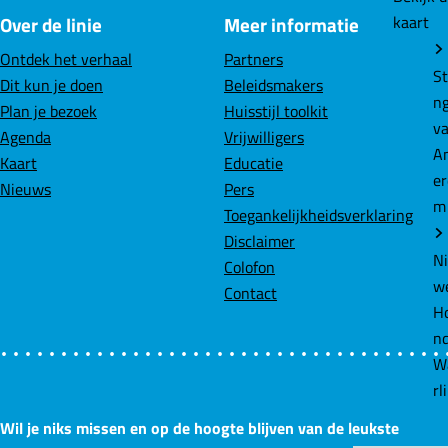
kaart
Over de linie
Meer informatie
e
k
t
b
e
s
Ontdek het verhaal
Partners
o
d
A
St
Dit kun je doen
Beleidsmakers
o
I
p
n
Plan je bezoek
Huisstijl toolkit
k
n
p
v
Agenda
Vrijwilligers
A
Kaart
Educatie
e
Nieuws
Pers
m
Toegankelijkheidsverklaring
Disclaimer
N
Colofon
w
Contact
Ho
n
W
rl
Wil je niks missen en op de hoogte blijven van de leukste