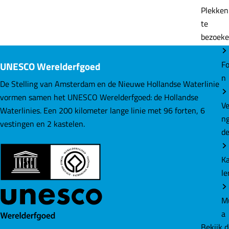
e
e
e
Plekke
e
e
e
te
l
l
l
bezoek
d
d
d
e
e
e
Fo
UNESCO Werelderfgoed
z
z
z
n
e
e
e
De Stelling van Amsterdam en de Nieuwe Hollandse Waterlinie
p
p
p
vormen samen het UNESCO Werelderfgoed: de Hollandse
Ve
a
a
a
Waterlinies. Een 200 kilometer lange linie met 96 forten, 6
n
g
g
g
vestingen en 2 kastelen.
d
i
i
i
n
n
n
K
a
a
a
le
o
o
o
p
p
p
M
F
L
W
a
a
i
h
Bekijk 
c
n
a