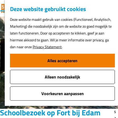
K
F
Z
G
Deze website gebruikt cookies
MENU
a
a
o
e
G
Deze website maakt gebruik van cookies (Functioneel, Analytisch,
a
v
e
a
Marketing) die noodzakelijk zijn om de website zo goed mogelijk te
r
o
k
N
n
laten functioneren. Door op accepteren te klikken, geef je aan
t
r
e
ur
a
hiermee akkoord te gaan. Wil je meer informatie over privacy, ga
i
n
h
a
dan naar onze
Privacy Statement
.
e
er
r
t
d
Alles accepteren
e
Fi
e
n
o
h
s
Alleen noodzakelijk
o
m
A
e
Voorkeuren aanpassen
t
p
o
a
Schoolbezoek op Fort bij Edam
s
g