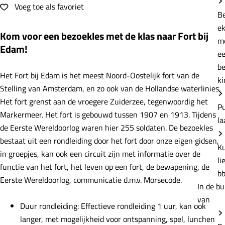
e
Voeg toe als favoriet
Voeg toe als favoriet
B
e
Kom voor een bezoekles met de klas naar Fort bij
m
Edam!
e
b
Het Fort bij Edam is het meest Noord-Oostelijk fort van de
ki
Stelling van Amsterdam, en zo ook van de Hollandse waterlinies.
Het fort grenst aan de vroegere Zuiderzee, tegenwoordig het
P
Markermeer. Het fort is gebouwd tussen 1907 en 1913. Tijdens
la
de Eerste Wereldoorlog waren hier 255 soldaten. De bezoekles
bestaat uit een rondleiding door het fort door onze eigen gidsen,
K
in groepjes, kan ook een circuit zijn met informatie over de
li
functie van het fort, het leven op een fort, de bewapening, de
b
Eerste Wereldoorlog, communicatie d.m.v. Morsecode.
In de bu
van
Duur rondleiding: Effectieve rondleiding 1 uur, kan ook
langer, met mogelijkheid voor ontspanning, spel, lunchen