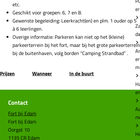
P
etc.
e
Geschikt voor groepen: 6, 7 en 8.
Gewenste begeleiding: Leerkracht(en) en plm. 1 ouder op 5
Z
à 6 leerlingen.
d
Overige informatie: Parkeren kan niet op het (kleine)
parkeerterrein bij het fort, maar bij het grote parkeerterrein
A
bij de buitenhaven, volg borden “Camping Strandbad” .
e
m
Prijzen
Wanneer
In de buurt
H
e
Contact
Aa
Fort bij Edam
m
Fort bij Edam
Oorgat 10
Hi
1135 CR Edam