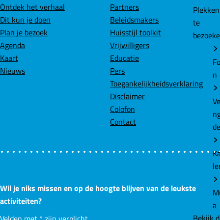
b
e
s
Ontdek het verhaal
Partners
Plekke
o
d
A
Dit kun je doen
Beleidsmakers
te
o
I
p
Plan je bezoek
Huisstijl toolkit
bezoek
k
n
p
Agenda
Vrijwilligers
Kaart
Educatie
Fo
Nieuws
Pers
n
Toegankelijkheidsverklaring
Disclaimer
Ve
Colofon
n
Contact
d
K
le
Wil je niks missen en op de hoogte blijven van de leukste
M
activiteiten?
a
Bekijk 
Velden met
*
zijn verplicht.