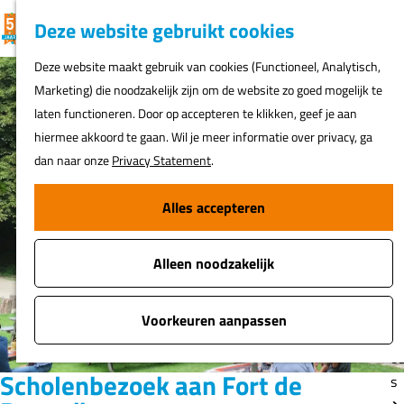
K
F
Z
G
Deze website gebruikt cookies
MENU
a
a
o
e
G
Deze website maakt gebruik van cookies (Functioneel, Analytisch,
a
v
e
a
Marketing) die noodzakelijk zijn om de website zo goed mogelijk te
r
o
k
N
n
laten functioneren. Door op accepteren te klikken, geef je aan
t
r
e
ur
a
hiermee akkoord te gaan. Wil je meer informatie over privacy, ga
i
n
h
a
dan naar onze
Privacy Statement
.
e
er
r
t
d
Alles accepteren
e
Fi
e
n
o
h
s
Alleen noodzakelijk
o
m
A
e
Voorkeuren aanpassen
t
p
o
a
Scholenbezoek aan Fort de
s
g