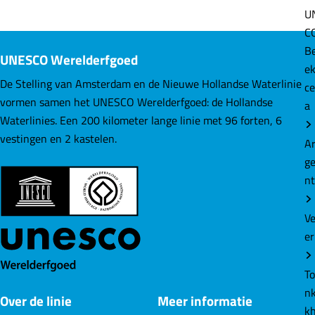
l
l
l
U
d
d
d
C
e
e
e
B
UNESCO Werelderfgoed
z
z
z
e
e
e
e
De Stelling van Amsterdam en de Nieuwe Hollandse Waterlinie
ce
p
p
p
vormen samen het UNESCO Werelderfgoed: de Hollandse
a
a
a
a
Waterlinies. Een 200 kilometer lange linie met 96 forten, 6
g
g
g
vestingen en 2 kastelen.
A
i
i
i
g
n
n
n
n
a
a
a
o
o
o
V
p
p
p
er
F
L
W
a
i
h
T
c
n
a
nk
Over de linie
Meer informatie
e
k
t
k