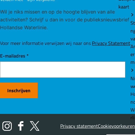
kaart
Wil je niks missen en op de hoogte blijven van alle
activiteiten? Schrijf u dan in voor de publieksnieuwsbrief
St
Hollandse Waterlinie.
n
v
Voor meer informatie verwijzen wij naar ons
Privacy Statement
.
A
e
E-mailadres
*
m
N
w
Inschrijven
Ho
n
W
rl
Privacy statement
Cookievoorkeuren
I
F
X