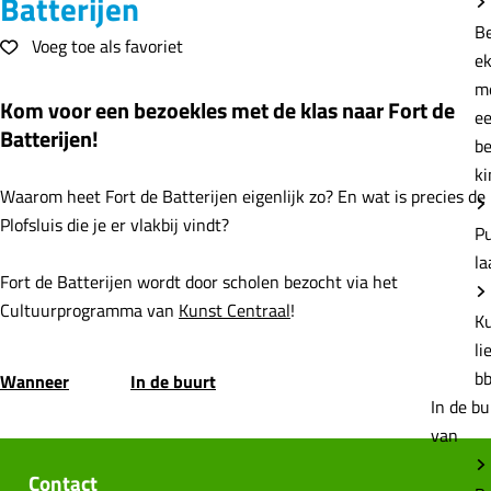
Batterijen
e
B
Voeg toe als favoriet
Voeg toe als favoriet
e
m
Kom voor een bezoekles met de klas naar Fort de
e
Batterijen!
b
ki
Waarom heet Fort de Batterijen eigenlijk zo? En wat is precies de
Plofsluis die je er vlakbij vindt?
P
la
Fort de Batterijen wordt door scholen bezocht via het
Cultuurprogramma van
Kunst Centraal
!
K
li
b
Wanneer
In de buurt
In de bu
van
Contact