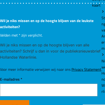
kaart
St
Wil je niks missen en op de hoogte blijven van de leukste
n
activiteiten?
v
Velden met
*
zijn verplicht.
A
e
Wil je niks missen en op de hoogte blijven van alle
m
activiteiten? Schrijf u dan in voor de publieksnieuwsbrief
Hollandse Waterlinie.
N
w
Voor meer informatie verwijzen wij naar ons
Privacy Statement
.
Ho
n
E-mailadres
*
W
rl