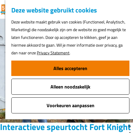
K
F
Z
G
Deze website gebruikt cookies
MENU
a
a
o
e
G
Deze website maakt gebruik van cookies (Functioneel, Analytisch,
a
v
e
a
Marketing) die noodzakelijk zijn om de website zo goed mogelijk te
r
o
k
N
n
laten functioneren. Door op accepteren te klikken, geef je aan
t
r
e
ur
a
hiermee akkoord te gaan. Wil je meer informatie over privacy, ga
i
n
h
a
dan naar onze
Privacy Statement
.
e
er
r
t
d
Alles accepteren
e
Fi
e
n
o
h
s
Alleen noodzakelijk
o
m
A
e
Voorkeuren aanpassen
t
p
o
a
Interactieve speurtocht Fort Knight
s
g