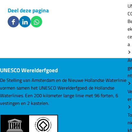
U
Deel deze pagina
C
B
D
D
D
e
e
e
e
ce
e
e
e
a
l
l
l
d
d
d
A
e
e
e
g
UNESCO Werelderfgoed
z
z
z
n
e
e
e
De Stelling van Amsterdam en de Nieuwe Hollandse Waterlinie
p
p
p
vormen samen het UNESCO Werelderfgoed: de Hollandse
V
a
a
a
Waterlinies. Een 200 kilometer lange linie met 96 forten, 6
er
g
g
g
vestingen en 2 kastelen.
i
i
i
T
n
n
n
nk
a
a
a
k