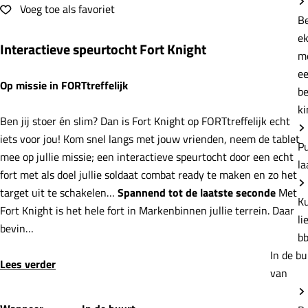
e
Voeg toe als favoriet
Voeg toe als favoriet
B
e
Interactieve speurtocht Fort Knight
m
e
Op missie in FORTtreffelijk
b
ki
Ben jij stoer én slim? Dan is Fort Knight op FORTtreffelijk echt
iets voor jou! Kom snel langs met jouw vrienden, neem de tablet
P
mee op jullie missie; een interactieve speurtocht door een echt
la
fort met als doel jullie soldaat combat ready te maken en zo het
target uit te schakelen…
Spannend tot de laatste seconde
Met
K
Fort Knight is het hele fort in Markenbinnen jullie terrein. Daar
li
bevin…
b
In de bu
Lees verder
van