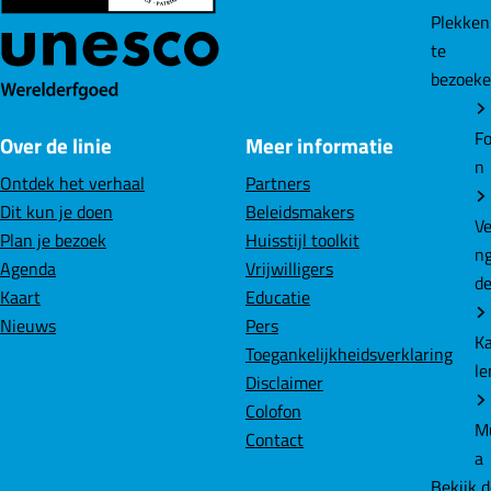
o
o
o
Plekke
p
p
p
te
F
L
W
bezoek
a
i
h
c
n
a
Fo
Over de linie
Meer informatie
e
k
t
n
b
e
s
Ontdek het verhaal
Partners
o
d
A
Dit kun je doen
Beleidsmakers
Ve
o
I
p
Plan je bezoek
Huisstijl toolkit
n
k
n
p
Agenda
Vrijwilligers
d
Kaart
Educatie
Nieuws
Pers
K
Toegankelijkheidsverklaring
le
Disclaimer
Colofon
M
Contact
a
Bekijk 