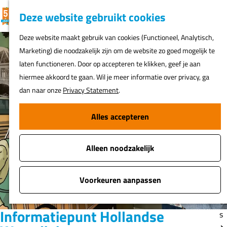
K
F
Z
G
Deze website gebruikt cookies
MENU
a
a
o
e
G
Deze website maakt gebruik van cookies (Functioneel, Analytisch,
a
v
e
a
Marketing) die noodzakelijk zijn om de website zo goed mogelijk te
r
o
k
N
n
laten functioneren. Door op accepteren te klikken, geef je aan
t
r
e
ur
a
hiermee akkoord te gaan. Wil je meer informatie over privacy, ga
i
n
h
a
dan naar onze
Privacy Statement
.
e
er
r
t
d
Alles accepteren
e
Fi
e
n
o
h
s
Alleen noodzakelijk
o
m
A
e
Voorkeuren aanpassen
t
p
o
a
Informatiepunt Hollandse
s
g