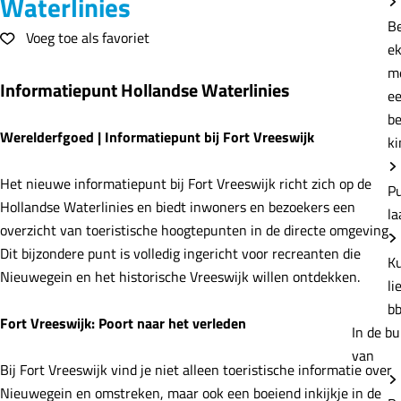
Waterlinies
e
B
Voeg toe als favoriet
Voeg toe als favoriet
e
m
Informatiepunt Hollandse Waterlinies
e
b
Werelderfgoed | Informatiepunt bij Fort Vreeswijk
ki
Het nieuwe informatiepunt bij Fort Vreeswijk richt zich op de
P
Hollandse Waterlinies en biedt inwoners en bezoekers een
la
overzicht van toeristische hoogtepunten in de directe omgeving.
Dit bijzondere punt is volledig ingericht voor recreanten die
K
Nieuwegein en het historische Vreeswijk willen ontdekken.
li
b
Fort Vreeswijk: Poort naar het verleden
In de bu
van
Bij Fort Vreeswijk vind je niet alleen toeristische informatie over
Nieuwegein en omstreken, maar ook een boeiend inkijkje in de