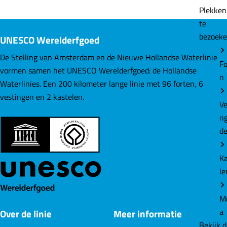
l
l
l
Plekke
d
d
d
te
e
e
e
bezoek
UNESCO Werelderfgoed
z
z
z
e
e
e
De Stelling van Amsterdam en de Nieuwe Hollandse Waterlinie
Fo
p
p
p
vormen samen het UNESCO Werelderfgoed: de Hollandse
n
a
a
a
Waterlinies. Een 200 kilometer lange linie met 96 forten, 6
g
g
g
vestingen en 2 kastelen.
Ve
i
i
i
n
n
n
n
d
a
a
a
o
o
o
K
p
p
p
le
F
L
W
a
i
h
M
c
n
a
a
Over de linie
Meer informatie
e
k
t
Bekijk 
b
e
s