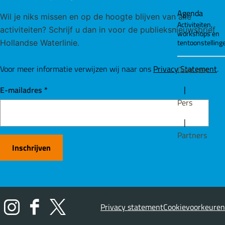
Agenda
Wil je niks missen en op de hoogte blijven van alle
Activiteiten,
activiteiten? Schrijf u dan in voor de publieksnieuwsbrief
workshops en
tentoonstelling
Hollandse Waterlinie.
Voor meer informatie verwijzen wij naar ons
Privacy Statement
.
Over ons
|
E-mailadres
*
Pers
|
Partners
Inschrijven
Privacy statement
Cookievoorkeuren
I
F
X