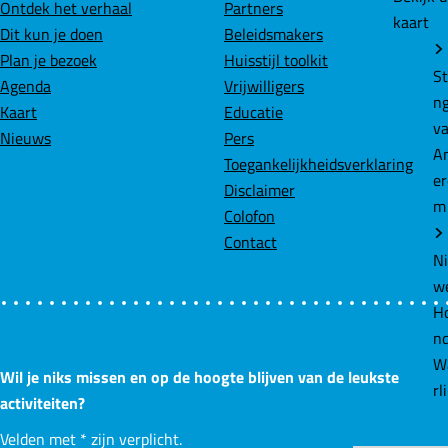
Ontdek het verhaal
Partners
kaart
o
d
A
Dit kun je doen
Beleidsmakers
o
I
p
Plan je bezoek
Huisstijl toolkit
k
n
p
St
Agenda
Vrijwilligers
n
Kaart
Educatie
v
Nieuws
Pers
A
Toegankelijkheidsverklaring
e
Disclaimer
m
Colofon
Contact
N
w
Ho
n
W
Wil je niks missen en op de hoogte blijven van de leukste
rl
activiteiten?
Velden met
*
zijn verplicht.