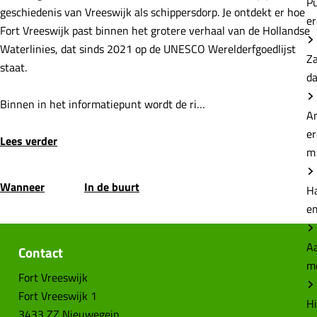
P
geschiedenis van Vreeswijk als schippersdorp. Je ontdekt er hoe
e
Fort Vreeswijk past binnen het grotere verhaal van de Hollandse
Waterlinies, dat sinds 2021 op de UNESCO Werelderfgoedlijst
Z
staat.
d
Binnen in het informatiepunt wordt de ri…
A
e
Lees verder
m
Wanneer
In de buurt
H
e
Aa
Contact
m
Fort Vreeswijk
Fort Vreeswijk 1
Hi
3433 ZZ Nieuwegein