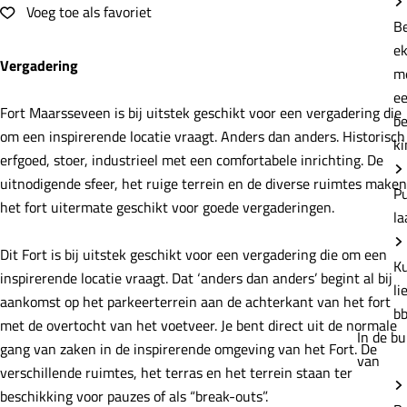
e
Voeg toe als favoriet
Voeg toe als favoriet
B
e
Vergadering
m
e
Fort Maarsseveen is bij uitstek geschikt voor een vergadering die
b
om een inspirerende locatie vraagt. Anders dan anders. Historisch
ki
erfgoed, stoer, industrieel met een comfortabele inrichting. De
uitnodigende sfeer, het ruige terrein en de diverse ruimtes maken
P
het fort uitermate geschikt voor goede vergaderingen.
la
​Dit Fort is bij uitstek geschikt voor een vergadering die om een
K
inspirerende locatie vraagt. Dat ‘anders dan anders’ begint al bij
li
aankomst op het parkeerterrein aan de achterkant van het fort
b
met de overtocht van het voetveer. Je bent direct uit de normale
In de bu
gang van zaken in de inspirerende omgeving van het Fort. De
van
verschillende ruimtes, het terras en het terrein staan ter
beschikking voor pauzes of als “break-outs”.