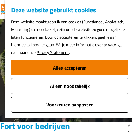
K
F
Z
G
Deze website gebruikt cookies
MENU
a
a
o
e
G
Deze website maakt gebruik van cookies (Functioneel, Analytisch,
a
v
e
a
Marketing) die noodzakelijk zijn om de website zo goed mogelijk te
r
o
k
N
n
laten functioneren. Door op accepteren te klikken, geef je aan
t
r
e
ur
a
hiermee akkoord te gaan. Wil je meer informatie over privacy, ga
i
n
h
a
dan naar onze
Privacy Statement
.
e
er
r
t
d
Alles accepteren
e
Fi
e
n
o
h
s
Alleen noodzakelijk
o
m
A
e
Voorkeuren aanpassen
t
p
o
a
Fort voor bedrijven
s
g