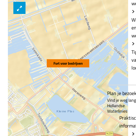
w
e
n
W
e
w
Ti
v
Fort voor bedrijven
lo
Plan je bezoe
Vind je weg lan
Hollandse
Waterlinies
Praktis
informa