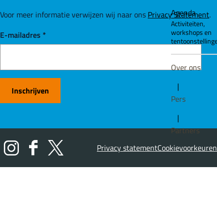
Agenda
Voor meer informatie verwijzen wij naar ons
Privacy Statement
.
Activiteiten,
workshops en
E-mailadres
*
tentoonstelling
Over ons
|
Inschrijven
Pers
|
Partners
Privacy statement
Cookievoorkeuren
I
F
X
n
a
H
s
c
o
t
e
l
a
b
l
g
o
a