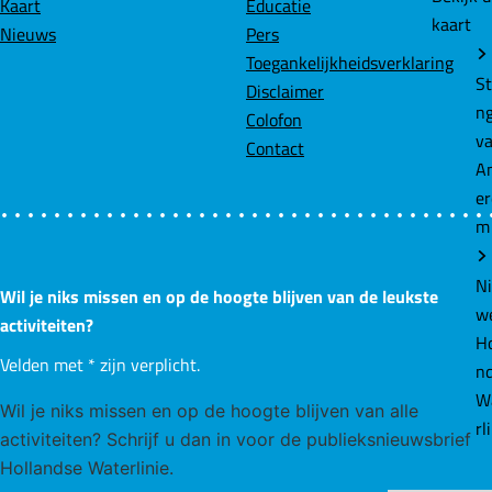
Kaart
Educatie
kaart
Nieuws
Pers
Toegankelijkheidsverklaring
St
Disclaimer
n
Colofon
v
Contact
A
e
m
N
Wil je niks missen en op de hoogte blijven van de leukste
w
activiteiten?
Ho
Velden met
*
zijn verplicht.
n
W
Wil je niks missen en op de hoogte blijven van alle
rl
activiteiten? Schrijf u dan in voor de publieksnieuwsbrief
Hollandse Waterlinie.