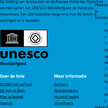
e
e
e
De Stelling van Amsterdam en de Nieuwe Hollandse Waterlinie
Plekke
p
p
p
vormen samen het UNESCO Werelderfgoed: de Hollandse
te
a
a
a
Waterlinies. Een 200 kilometer lange linie met 96 forten, 6
bezoek
g
g
g
vestingen en 2 kastelen.
i
i
i
Fo
n
n
n
n
a
a
a
o
o
o
Ve
p
p
p
n
F
L
W
d
a
i
h
c
n
a
K
Over de linie
Meer informatie
e
k
t
le
b
e
s
Ontdek het verhaal
Partners
o
d
A
Dit kun je doen
Beleidsmakers
o
I
p
M
Plan je bezoek
Huisstijl toolkit
k
n
p
a
Agenda
Vrijwilligers
Bekijk 