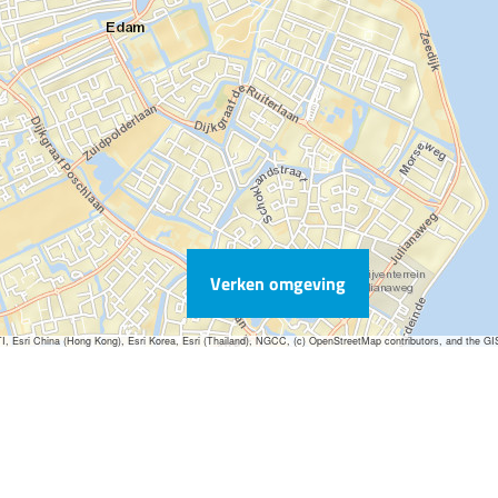
Verken omgeving
sri China (Hong Kong), Esri Korea, Esri (Thailand), NGCC, (c) OpenStreetMap contributors, and the G