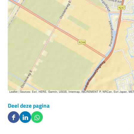
Leaflet
|
Sources: Esri, HERE, Garmin, USGS, Intermap, INCREMENT P, NRCan, Esri Japan, METI, E
Deel deze pagina
D
D
D
e
e
e