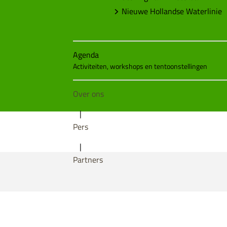
Nieuwe Hollandse Waterlinie
Agenda
Activiteiten, workshops en tentoonstellingen
Over ons
|
Pers
|
Partners