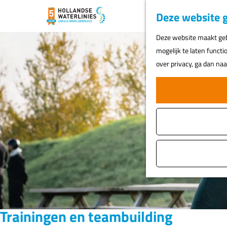
Deze website g
G
Deze website maakt gebr
a
mogelijk te laten functi
n
over privacy, ga dan na
a
a
r
d
e
h
o
m
e
p
a
Trainingen en teambuilding
g