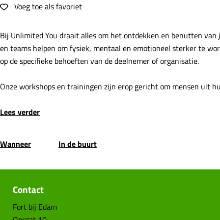
e
Voeg toe als favoriet
Voeg toe als favoriet
Bij Unlimited You draait alles om het ontdekken en benutten van 
en teams helpen om fysiek, mentaal en emotioneel sterker te word
op de specifieke behoeften van de deelnemer of organisatie.
Onze workshops en trainingen zijn erop gericht om mensen uit 
Lees verder
Wanneer
In de buurt
Contact
Fort bij Edam
Oorgat 10