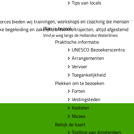
Tips van locals
 Forces bieden wij trainingen, workshops en coaching die mensen
Plan je bezoek
e begeleiding en zakelijke ontwikkeltrajecten, altijd afgestemd
Vind je weg langs de Hollandse Waterlinies
Praktische informatie
UNESCO Bezoekerscentra
Arrangementen
Vervoer
Toegankelijkheid
Plekken om te bezoeken
Forten
Vestingsteden
Kastelen
Musea
Bekijk de kaart
Stelling van Amsterdam