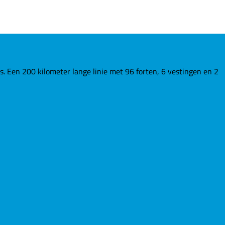
Een 200 kilometer lange linie met 96 forten, 6 vestingen en 2