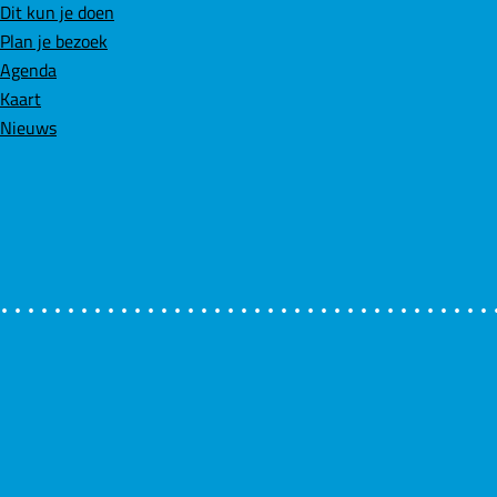
e
k
t
Dit kun je doen
b
e
s
Plan je bezoek
o
d
A
Agenda
o
I
p
Kaart
k
n
p
Nieuws