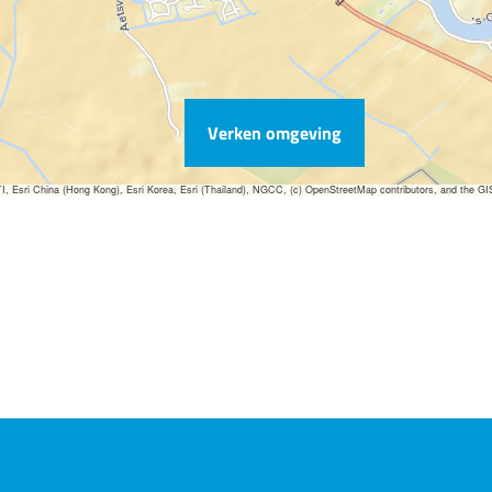
Verken omgeving
sri China (Hong Kong), Esri Korea, Esri (Thailand), NGCC, (c) OpenStreetMap contributors, and the G