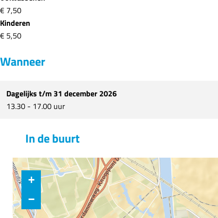
m
e
€ 7,50
W
e
Kinderen
e
s
€ 5,50
e
p
Wanneer
s
p
Dagelijks t/m 31 december 2026
13.30 - 17.00 uur
In de buurt
+
−