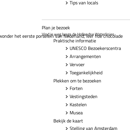
Tips van locals
Plan je bezoek
Vind je weg langs de Hollandse Waterlinies
wonder het eerste porselein van Nederland, leer hoe chocolade
Praktische informatie
UNESCO Bezoekerscentra
Arrangementen
Vervoer
Toegankelijkheid
Plekken om te bezoeken
Forten
Vestingsteden
Kastelen
Musea
Bekijk de kaart
Stelling van Amsterdam