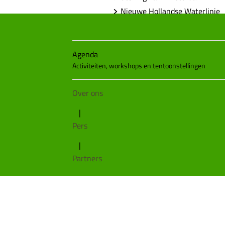
Nieuwe Hollandse Waterlinie
Agenda
Activiteiten, workshops en tentoonstellingen
Over ons
|
Pers
|
Partners