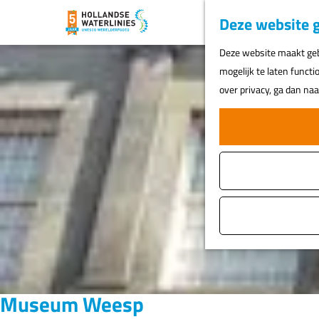
Deze website g
G
Deze website maakt gebr
a
mogelijk te laten functi
n
over privacy, ga dan na
a
a
r
d
e
h
o
m
e
p
a
Museum Weesp
g