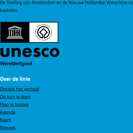
e
e
e
De Stelling van Amsterdam en de Nieuwe Hollandse Waterlinie vo
p
p
p
kastelen.
a
a
a
g
g
g
i
i
i
n
n
n
a
a
a
o
o
o
p
p
p
F
L
W
Over de linie
a
i
h
c
n
a
Ontdek het verhaal
e
k
t
Dit kun je doen
b
e
s
Plan je bezoek
o
d
A
Agenda
o
I
p
Kaart
k
n
p
Nieuws