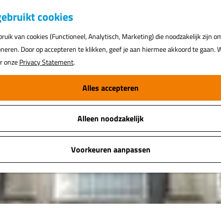
K
ebruikt cookies
a
uik van cookies (Functioneel, Analytisch, Marketing) die noodzakelijk zijn o
a
oneren. Door op accepteren te klikken, geef je aan hiermee akkoord te gaan. W
r
ar onze
Privacy Statement
.
t
Alles accepteren
Alleen noodzakelijk
Voorkeuren aanpassen