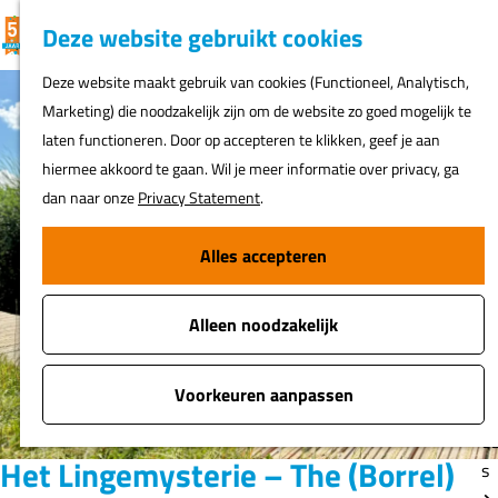
K
F
Z
G
Deze website gebruikt cookies
MENU
a
a
o
e
G
Deze website maakt gebruik van cookies (Functioneel, Analytisch,
a
v
e
a
Marketing) die noodzakelijk zijn om de website zo goed mogelijk te
r
o
k
N
n
laten functioneren. Door op accepteren te klikken, geef je aan
t
r
e
ur
a
hiermee akkoord te gaan. Wil je meer informatie over privacy, ga
i
n
h
a
dan naar onze
Privacy Statement
.
e
er
r
t
d
Alles accepteren
e
Fi
e
n
o
h
s
Alleen noodzakelijk
o
m
A
e
Voorkeuren aanpassen
t
p
o
a
Het Lingemysterie – The (Borrel)
s
g