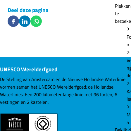
Plekke
Deel deze pagina
te
bezoek
D
D
D
e
e
e
Fo
e
e
e
n
l
l
l
d
d
d
Ve
e
e
e
n
UNESCO Werelderfgoed
z
z
z
d
e
e
e
De Stelling van Amsterdam en de Nieuwe Hollandse Waterlinie
p
p
p
vormen samen het UNESCO Werelderfgoed: de Hollandse
K
a
a
a
Waterlinies. Een 200 kilometer lange linie met 96 forten, 6
le
g
g
g
vestingen en 2 kastelen.
i
i
i
M
n
n
n
a
a
a
a
Bekijk 