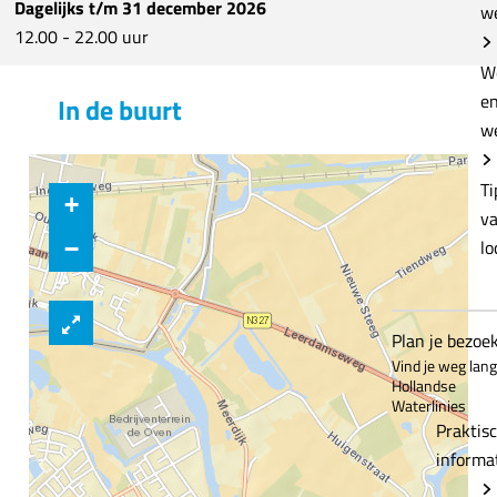
Dagelijks t/m 31 december 2026
w
e
i
12.00 - 22.00 uur
r
e
W
i
–
e
In de buurt
e
T
w
–
h
T
e
h
(
Ti
+
e
B
v
(
o
lo
−
B
r
o
r
r
e
Plan je bezoe
r
l
Vind je weg lan
Hollandse
e
)
Waterlinies
l
g
Praktis
)
a
informa
g
m