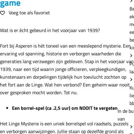
game
e
B
Voeg toe als favoriet
Voeg toe als favoriet
e
m
Wat is er écht gebeurd in het voorjaar van 1939?
e
b
Fort bij Asperen is hét toneel van een meeslepend mysterie. Een
ki
ervaring vol spanning, historie en verborgen waarheden die
generaties lang verzwegen zijn gebleven. Stap in het voorjaar van
P
1939, naar een tijd waarin jonge officieren, verpleegkundigen,
la
kunstenaars en dorpelingen tijdelijk hun toevlucht zochten op
het fort aan de Linge. Wat hen verbond? Een geheim waar nooit
K
over gesproken mocht worden. Tot nu.
li
b
Een borrel-spel (ca .2,5 uur) om NOOIT te vergeten
In de bu
van
Het Linge Mysterie is een uniek borrelspel vol raadsels, puzzels
en verborgen aanwijzingen. Jullie staan op dezelfde grond als