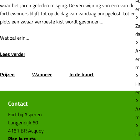
P
waar het jaren geleden misging. De verdwijning van een van de
e
fortbewoners blijft tot op de dag van vandaag onopgelost tot er
plots een zwaar verroeste kist wordt gevonden…
Z
d
Wat zal erin…
A
Lees verder
e
m
Prijzen
Wanneer
In de buurt
H
e
Contact
Aa
Fort bij Asperen
m
Langendijk 60
4151 BR Acquoy
Hi
n
Plan je route