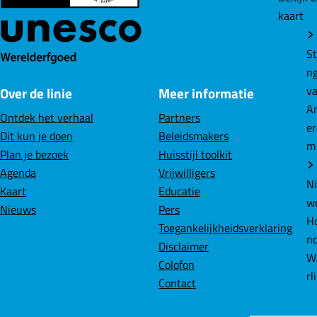
o
o
o
kaart
p
p
p
F
L
W
St
a
i
h
n
c
n
a
v
Over de linie
Meer informatie
e
k
t
A
b
e
s
Ontdek het verhaal
Partners
e
o
d
A
Dit kun je doen
Beleidsmakers
m
o
I
p
Plan je bezoek
Huisstijl toolkit
k
n
p
Agenda
Vrijwilligers
N
Kaart
Educatie
w
Nieuws
Pers
Ho
Toegankelijkheidsverklaring
n
Disclaimer
W
Colofon
rl
Contact