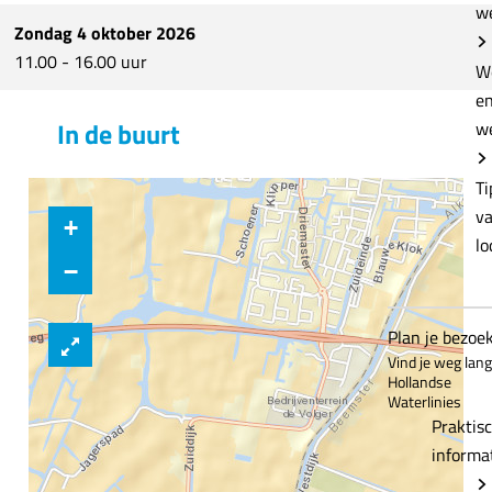
w
i
S
Zondag 4 oktober 2026
j
p
11.00 - 16.00 uur
S
i
W
p
j
e
In de buurt
i
k
w
j
e
k
r
Ti
e
b
v
+
r
o
lo
b
o
−
o
r
o
z
Plan je bezoe
r
e
Vind je weg lan
Hollandse
z
l
Waterlinies
e
f
Praktis
l
informa
f