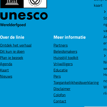
kaart
o
o
o
p
p
p
F
L
W
St
a
i
h
n
c
n
a
v
Over de linie
Meer informatie
e
k
t
A
b
e
s
e
Ontdek het verhaal
Partners
o
d
A
m
Dit kun je doen
Beleidsmakers
o
I
p
Plan je bezoek
Huisstijl toolkit
k
n
p
N
Agenda
Vrijwilligers
w
Kaart
Educatie
Ho
Nieuws
Pers
n
Toegankelijkheidsverklaring
W
Disclaimer
rl
Colofon
Contact