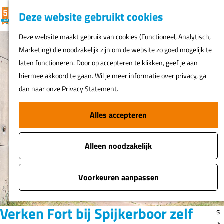
K
F
Z
G
Deze website gebruikt cookies
MENU
a
a
o
e
G
Deze website maakt gebruik van cookies (Functioneel, Analytisch,
a
v
e
a
Marketing) die noodzakelijk zijn om de website zo goed mogelijk te
r
o
k
N
n
laten functioneren. Door op accepteren te klikken, geef je aan
t
r
e
ur
a
hiermee akkoord te gaan. Wil je meer informatie over privacy, ga
i
n
h
a
dan naar onze
Privacy Statement
.
e
er
r
t
d
Alles accepteren
e
Fi
e
n
o
h
s
Alleen noodzakelijk
o
m
A
e
Voorkeuren aanpassen
t
p
o
a
Verken Fort bij Spijkerboor zelf
s
g