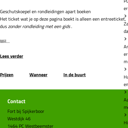
P
e
Geschutskoepel en rondleidingen apart boeken
Het ticket wat je op deze pagina boekt is alleen een entreeticket,
Z
dus
zonder rondleiding met een gids
.
d
Wil…
A
e
Lees verder
m
Prijzen
Wanneer
In de buurt
H
e
Aa
Contact
m
Fort bij Spijkerboor
Westdijk 46
Hi
1464 PC Westbeemster