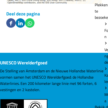
Japan, METI, Esri China (Hong Kong), Esri Korea, Esri (Thailand), NGCC, (c)
OpenStreetMap contributors, and the GIS User Community
Plekke
te
Deel deze pagina
bezoek
D
D
D
Fo
e
e
e
n
e
e
e
l
l
l
Ve
d
d
d
n
e
e
e
UNESCO Werelderfgoed
d
z
z
z
e
e
e
De Stelling van Amsterdam en de Nieuwe Hollandse Waterlinie
K
p
p
p
vormen samen het UNESCO Werelderfgoed: de Hollandse
le
a
a
a
Waterlinies. Een 200 kilometer lange linie met 96 forten, 6
g
g
g
vestingen en 2 kastelen.
M
i
i
i
a
n
n
n
Bekijk 
a
a
a