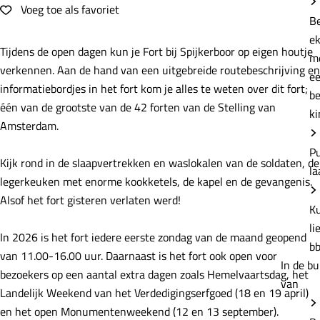
e
Voeg toe als favoriet
Voeg toe als favoriet
B
e
Tijdens de open dagen kun je Fort bij Spijkerboor op eigen houtje
m
verkennen. Aan de hand van een uitgebreide routebeschrijving en
e
informatiebordjes in het fort kom je alles te weten over dit fort;
b
één van de grootste van de 42 forten van de Stelling van
ki
Amsterdam.
P
Kijk rond in de slaapvertrekken en waslokalen van de soldaten, de
la
legerkeuken met enorme kookketels, de kapel en de gevangenis.
Alsof het fort gisteren verlaten werd!
K
li
In 2026 is het fort iedere eerste zondag van de maand geopend
b
van 11.00-16.00 uur. Daarnaast is het fort ook open voor
In de bu
bezoekers op een aantal extra dagen zoals Hemelvaartsdag, het
van
Landelijk Weekend van het Verdedigingserfgoed (18 en 19 april)
en het open Monumentenweekend (12 en 13 september).