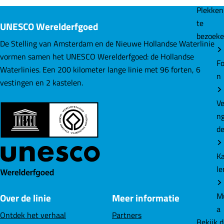
d
d
d
Plekke
e
e
e
te
UNESCO Werelderfgoed
z
z
z
bezoek
e
e
e
De Stelling van Amsterdam en de Nieuwe Hollandse Waterlinie
p
p
p
vormen samen het UNESCO Werelderfgoed: de Hollandse
Fo
a
a
a
Waterlinies. Een 200 kilometer lange linie met 96 forten, 6
n
g
g
g
vestingen en 2 kastelen.
i
i
i
Ve
n
n
n
n
a
a
a
d
o
o
o
p
p
p
K
F
L
W
le
a
i
h
c
n
a
M
Over de linie
Meer informatie
e
k
t
a
b
e
s
Ontdek het verhaal
Partners
Bekijk 
o
d
A