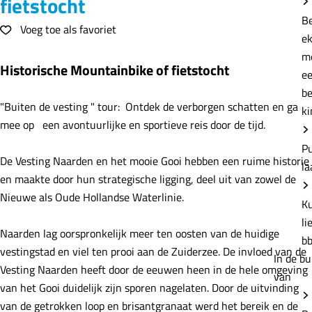
fietstocht
e
B
Voeg toe als favoriet
Voeg toe als favoriet
e
m
Historische Mountainbike of fietstocht
e
b
"Buiten de vesting " tour: Ontdek de verborgen schatten en ga
ki
mee op een avontuurlijke en sportieve reis door de tijd.
P
De Vesting Naarden en het mooie Gooi hebben een ruime historie
la
en maakte door hun strategische ligging, deel uit van zowel de
Nieuwe als Oude Hollandse Waterlinie.
K
li
Naarden lag oorspronkelijk meer ten oosten van de huidige
b
vestingstad en viel ten prooi aan de Zuiderzee. De invloed van de
In de bu
Vesting Naarden heeft door de eeuwen heen in de hele omgeving
van
van het Gooi duidelijk zijn sporen nagelaten. Door de uitvinding
van de getrokken loop en brisantgranaat werd het bereik en de