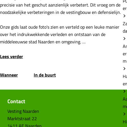
P
precisie van het geschut aanzienlijk verbetert. Dit vroeg om de
e
noodzakelijke verbeteringen in de vestingbouw en defensielijn.
Z
Onze gids laat oude foto's zien en verteld op een leuke manier
d
over het indrukwekkende verleden en ontstaan van de
middeleeuwse stad Naarden en omgeving. …
A
e
Lees verder
m
Wanneer
In de buurt
H
e
Aa
Contact
m
Vesting Naarden
Marktstraat 22
Hi
1411 AE Naarden