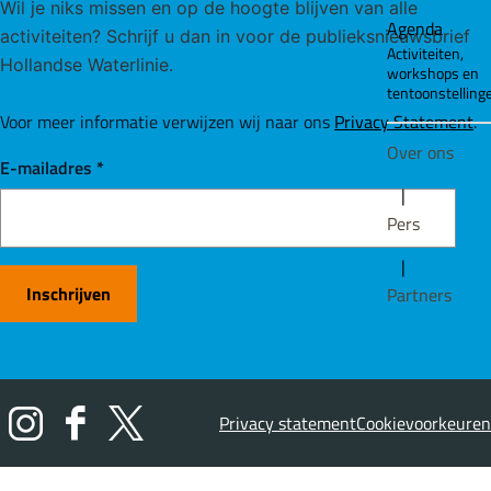
Wil je niks missen en op de hoogte blijven van alle
Agenda
activiteiten? Schrijf u dan in voor de publieksnieuwsbrief
Activiteiten,
Hollandse Waterlinie.
workshops en
tentoonstelling
Voor meer informatie verwijzen wij naar ons
Privacy Statement
.
Over ons
E-mailadres
*
|
Pers
|
Inschrijven
Partners
Privacy statement
Cookievoorkeuren
I
F
X
n
a
H