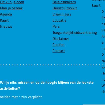
Dit kun je doen
Beleidsmakers
kaart
o
I
p
Plan je bezoek
Huisstijl toolkit
k
n
p
Agenda
Vrijwilligers
St
Kaart
Educatie
n
Nieuws
Pers
v
Toegankelijkheidsverklaring
A
Disclaimer
e
Colofon
m
Contact
N
w
Ho
n
Wil je niks missen en op de hoogte blijven van de leukste
W
activiteiten?
rl
Velden met
*
zijn verplicht.