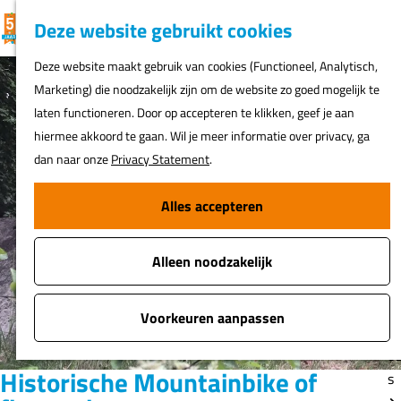
K
F
Z
G
Deze website gebruikt cookies
MENU
a
a
o
e
G
Deze website maakt gebruik van cookies (Functioneel, Analytisch,
a
v
e
a
Marketing) die noodzakelijk zijn om de website zo goed mogelijk te
r
o
k
N
n
laten functioneren. Door op accepteren te klikken, geef je aan
t
r
e
ur
a
hiermee akkoord te gaan. Wil je meer informatie over privacy, ga
i
n
h
a
dan naar onze
Privacy Statement
.
e
er
r
t
d
Alles accepteren
e
Fi
e
n
o
h
s
Alleen noodzakelijk
o
m
A
e
Voorkeuren aanpassen
t
p
o
a
Historische Mountainbike of
s
g