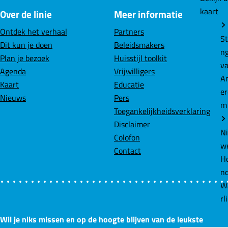
c
n
a
kaart
Over de linie
Meer informatie
e
k
t
b
e
s
Ontdek het verhaal
Partners
St
o
d
A
Dit kun je doen
Beleidsmakers
n
o
I
p
Plan je bezoek
Huisstijl toolkit
v
k
n
p
Agenda
Vrijwilligers
A
Kaart
Educatie
e
Nieuws
Pers
m
Toegankelijkheidsverklaring
Disclaimer
N
Colofon
w
Contact
Ho
n
W
rl
Wil je niks missen en op de hoogte blijven van de leukste