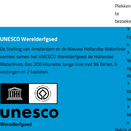
e
e
e
Plekke
e
e
e
te
l
l
l
bezoek
d
d
d
e
e
e
Fo
UNESCO Werelderfgoed
z
z
z
n
e
e
e
De Stelling van Amsterdam en de Nieuwe Hollandse Waterlinie
p
p
p
vormen samen het UNESCO Werelderfgoed: de Hollandse
Ve
a
a
a
Waterlinies. Een 200 kilometer lange linie met 96 forten, 6
n
g
g
g
vestingen en 2 kastelen.
d
i
i
i
n
n
n
K
a
a
a
le
o
o
o
p
p
p
M
F
L
W
a
a
i
h
Bekijk 