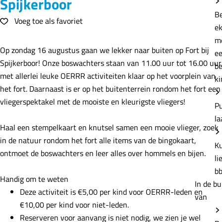
Spijkerboor
e
B
Voeg toe als favoriet
Voeg toe als favoriet
e
m
Op zondag 16 augustus gaan we lekker naar buiten op Fort bij
e
Spijkerboor! Onze boswachters staan van 11.00 uur tot 16.00 uur
b
met allerlei leuke OERRR activiteiten klaar op het voorplein van
ki
het fort. Daarnaast is er op het buitenterrein rondom het fort een
vliegerspektakel met de mooiste en kleurigste vliegers!
P
la
Haal een stempelkaart en knutsel samen een mooie vlieger, zoek
in de natuur rondom het fort alle items van de bingokaart,
K
ontmoet de boswachters en leer alles over hommels en bijen.
li
b
Handig om te weten
In de bu
Deze activiteit is €5,00 per kind voor OERRR-leden en
van
€10,00 per kind voor niet-leden.
Reserveren voor aanvang is niet nodig, we zien je wel