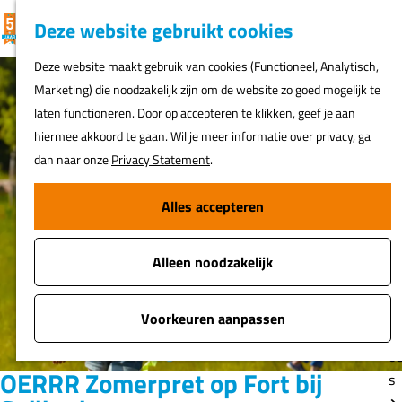
K
F
Z
G
Deze website gebruikt cookies
MENU
a
a
o
e
G
Deze website maakt gebruik van cookies (Functioneel, Analytisch,
a
v
e
a
Marketing) die noodzakelijk zijn om de website zo goed mogelijk te
r
o
k
N
n
laten functioneren. Door op accepteren te klikken, geef je aan
t
r
e
ur
a
hiermee akkoord te gaan. Wil je meer informatie over privacy, ga
i
n
h
a
dan naar onze
Privacy Statement
.
e
er
r
t
d
Alles accepteren
e
Fi
e
n
o
h
s
Alleen noodzakelijk
o
m
A
e
Voorkeuren aanpassen
t
p
o
a
OERRR Zomerpret op Fort bij
s
g