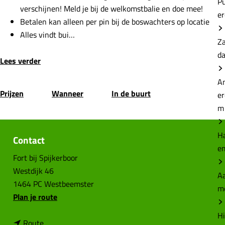
P
verschijnen! Meld je bij de welkomstbalie en doe mee!
e
Betalen kan alleen per pin bij de boswachters op locatie
Alles vindt bui…
Z
d
Lees verder
A
Prijzen
Wanneer
In de buurt
e
m
H
Contact
e
Fort bij Spijkerboor
Westdijk 46
Aa
1464 PC Westbeemster
m
n
Plan je route
a
Hi
n
a
Route