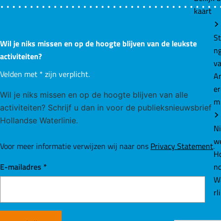
kaart
St
Wil je niks missen en op de hoogte blijven van de leukste
n
activiteiten?
v
Velden met
*
zijn verplicht.
A
e
Wil je niks missen en op de hoogte blijven van alle
m
activiteiten? Schrijf u dan in voor de publieksnieuwsbrief
Hollandse Waterlinie.
N
w
Voor meer informatie verwijzen wij naar ons
Privacy Statement
.
Ho
n
E-mailadres
*
W
rl