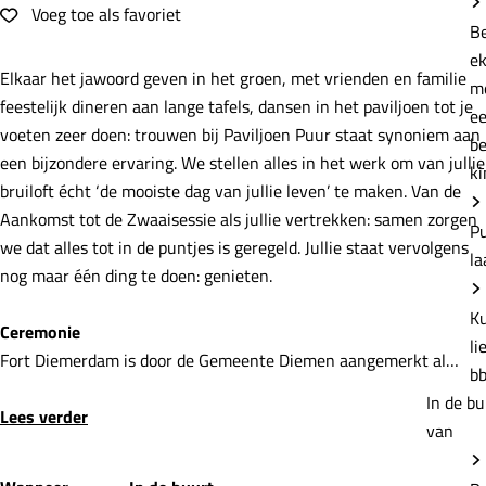
e
Voeg toe als favoriet
Voeg toe als favoriet
B
e
Elkaar het jawoord geven in het groen, met vrienden en familie
m
feestelijk dineren aan lange tafels, dansen in het paviljoen tot je
e
voeten zeer doen: trouwen bij Paviljoen Puur staat synoniem aan
b
een bijzondere ervaring. We stellen alles in het werk om van jullie
ki
bruiloft écht ‘de mooiste dag van jullie leven’ te maken. Van de
Aankomst tot de Zwaaisessie als jullie vertrekken: samen zorgen
P
we dat alles tot in de puntjes is geregeld. Jullie staat vervolgens
la
nog maar één ding te doen: genieten.
K
Ceremonie
li
Fort Diemerdam is door de Gemeente Diemen aangemerkt al…
b
In de bu
Lees verder
van