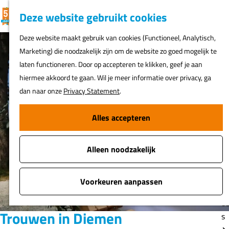
K
F
Z
G
Deze website gebruikt cookies
MENU
a
a
o
e
G
Deze website maakt gebruik van cookies (Functioneel, Analytisch,
a
v
e
a
Marketing) die noodzakelijk zijn om de website zo goed mogelijk te
r
o
k
N
n
laten functioneren. Door op accepteren te klikken, geef je aan
t
r
e
ur
a
hiermee akkoord te gaan. Wil je meer informatie over privacy, ga
i
n
h
a
dan naar onze
Privacy Statement
.
e
er
r
t
d
Alles accepteren
e
Fi
e
n
o
h
s
Alleen noodzakelijk
o
m
A
e
Voorkeuren aanpassen
t
p
o
a
Trouwen in Diemen
s
g