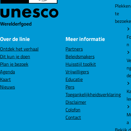
o
o
o
Plekke
p
p
p
te
F
L
W
bezoek
a
i
h
c
n
a
Fo
Over de linie
Meer informatie
e
k
t
n
b
e
s
Ontdek het verhaal
Partners
o
d
A
Dit kun je doen
Beleidsmakers
Ve
o
I
p
Plan je bezoek
Huisstijl toolkit
n
k
n
p
Agenda
Vrijwilligers
d
Kaart
Educatie
Nieuws
Pers
K
Toegankelijkheidsverklaring
le
Disclaimer
Colofon
M
Contact
a
Bekijk 