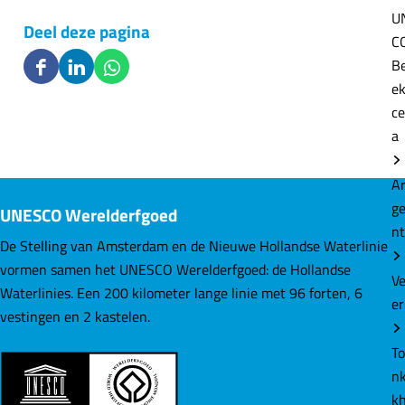
U
Deel deze pagina
C
B
D
D
D
e
e
e
e
ce
e
e
e
a
l
l
l
d
d
d
A
e
e
e
g
UNESCO Werelderfgoed
z
z
z
n
e
e
e
De Stelling van Amsterdam en de Nieuwe Hollandse Waterlinie
p
p
p
vormen samen het UNESCO Werelderfgoed: de Hollandse
V
a
a
a
Waterlinies. Een 200 kilometer lange linie met 96 forten, 6
er
g
g
g
vestingen en 2 kastelen.
i
i
i
T
n
n
n
nk
a
a
a
k