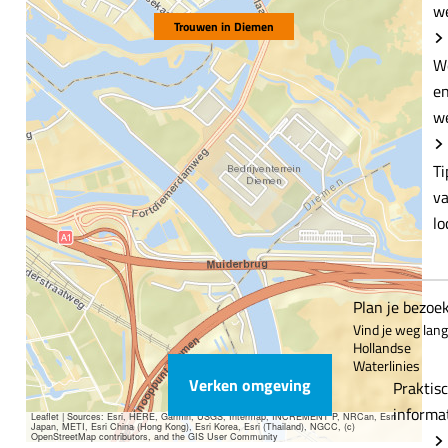
w
Trouwen in Diemen
W
e
w
Ti
v
lo
Plan je bezoe
Vind je weg lan
Hollandse
Waterlinies
Verken omgeving
Praktis
informa
Leaflet
|
Sources: Esri, HERE, Garmin, USGS, Intermap, INCREMENT P, NRCan, Esri
Japan, METI, Esri China (Hong Kong), Esri Korea, Esri (Thailand), NGCC, (c)
OpenStreetMap contributors, and the GIS User Community