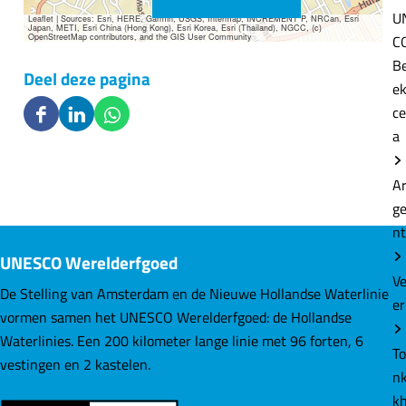
U
Leaflet
|
Sources: Esri, HERE, Garmin, USGS, Intermap, INCREMENT P, NRCan, Esri
Japan, METI, Esri China (Hong Kong), Esri Korea, Esri (Thailand), NGCC, (c)
OpenStreetMap contributors, and the GIS User Community
C
B
Deel deze pagina
e
ce
D
D
D
a
e
e
e
e
e
e
A
l
l
l
g
d
d
d
n
e
e
e
UNESCO Werelderfgoed
z
z
z
V
e
e
e
De Stelling van Amsterdam en de Nieuwe Hollandse Waterlinie
er
p
p
p
vormen samen het UNESCO Werelderfgoed: de Hollandse
a
a
a
Waterlinies. Een 200 kilometer lange linie met 96 forten, 6
T
g
g
g
vestingen en 2 kastelen.
nk
i
i
i
k