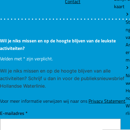
Contact
kaart
St
n
v
Wil je niks missen en op de hoogte blijven van de leukste
A
activiteiten?
e
Velden met
*
zijn verplicht.
m
Wil je niks missen en op de hoogte blijven van alle
N
activiteiten? Schrijf u dan in voor de publieksnieuwsbrief
w
Hollandse Waterlinie.
Ho
n
Voor meer informatie verwijzen wij naar ons
Privacy Statement
.
W
rl
E-mailadres
*