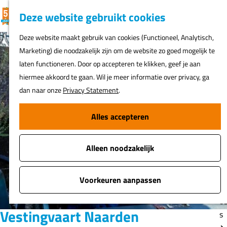
K
F
Z
G
Deze website gebruikt cookies
MENU
a
a
o
e
G
Deze website maakt gebruik van cookies (Functioneel, Analytisch,
a
v
e
a
Marketing) die noodzakelijk zijn om de website zo goed mogelijk te
r
o
k
N
n
laten functioneren. Door op accepteren te klikken, geef je aan
t
r
e
ur
a
hiermee akkoord te gaan. Wil je meer informatie over privacy, ga
i
n
h
a
dan naar onze
Privacy Statement
.
e
er
r
t
d
Alles accepteren
e
Fi
e
n
o
h
s
Alleen noodzakelijk
o
m
A
e
Voorkeuren aanpassen
t
p
o
a
Vestingvaart Naarden
s
g