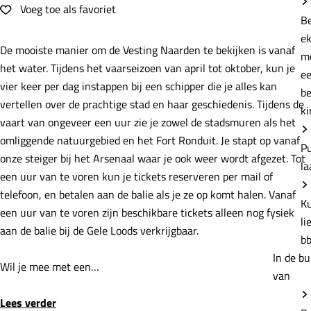
e
Voeg toe als favoriet
Voeg toe als favoriet
B
e
De mooiste manier om de Vesting Naarden te bekijken is vanaf
m
het water. Tijdens het vaarseizoen van april tot oktober, kun je
e
vier keer per dag instappen bij een schipper die je alles kan
b
vertellen over de prachtige stad en haar geschiedenis. Tijdens de
ki
vaart van ongeveer een uur zie je zowel de stadsmuren als het
omliggende natuurgebied en het Fort Ronduit. Je stapt op vanaf
P
onze steiger bij het Arsenaal waar je ook weer wordt afgezet. Tot
la
een uur van te voren kun je tickets reserveren per mail of
telefoon, en betalen aan de balie als je ze op komt halen. Vanaf
K
een uur van te voren zijn beschikbare tickets alleen nog fysiek
li
aan de balie bij de Gele Loods verkrijgbaar.
b
In de bu
Wil je mee met een…
van
Lees verder