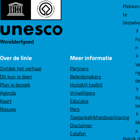
n
n
n
Plekke
a
a
a
te
o
o
o
bezoek
p
p
p
F
L
W
Fo
a
i
h
n
c
n
a
Over de linie
Meer informatie
e
k
t
Ve
b
e
s
Ontdek het verhaal
Partners
n
o
d
A
Dit kun je doen
Beleidsmakers
d
o
I
p
Plan je bezoek
Huisstijl toolkit
k
n
p
Agenda
Vrijwilligers
K
Kaart
Educatie
le
Nieuws
Pers
Toegankelijkheidsverklaring
M
Disclaimer
a
Colofon
Bekijk 