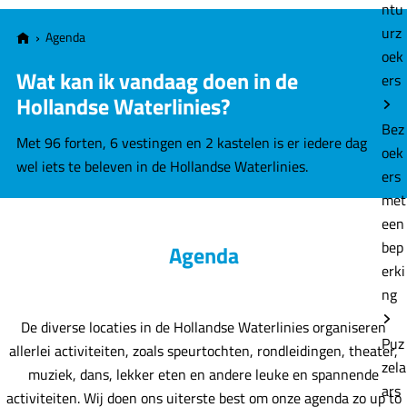
e
ntu
urz
Agenda
oek
Wat kan ik vandaag doen in de
ers
Hollandse Waterlinies?
Bez
Met 96 forten, 6 vestingen en 2 kastelen is er iedere dag
oek
wel iets te beleven in de Hollandse Waterlinies.
ers
met
een
bep
Agenda
erki
ng
De diverse locaties in de Hollandse Waterlinies organiseren
Puz
allerlei activiteiten, zoals speurtochten, rondleidingen, theater,
zela
muziek, dans, lekker eten en andere leuke en spannende
ars
activiteiten. Wij doen ons uiterste best om onze agenda zo up to