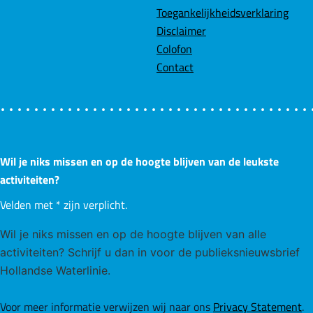
a
Toegankelijkheidsverklaring
e
e
g
Disclaimer
&
Colofon
p
n
z
Contact
o
a
d
n
d
g
e
a
g
Wil je niks missen en op de hoogte blijven van de leukste
i
p
activiteiten?
Velden met
*
zijn verplicht.
n
a
Wil je niks missen en op de hoogte blijven van alle
a
g
activiteiten? Schrijf u dan in voor de publieksnieuwsbrief
Hollandse Waterlinie.
i
Voor meer informatie verwijzen wij naar ons
Privacy Statement
.