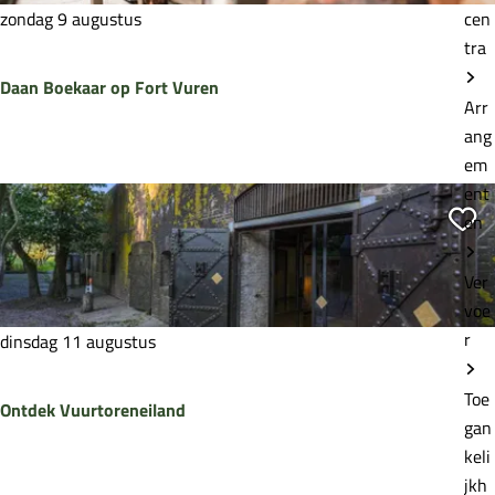
o
e
zondag 9 augustus
cen
r
n
tra
t
o
Daan Boekaar op Fort Vuren
W
p
Arr
a
F
ang
v
o
em
D
e
r
ent
a
r
t
Vo
en
a
-
W
n
A
a
B
Ver
m
v
o
voe
s
e
e
r
dinsdag 11 augustus
t
r
k
e
-
a
Toe
Ontdek Vuurtoreneiland
l
A
a
gan
m
r
keli
s
o
jkh
O