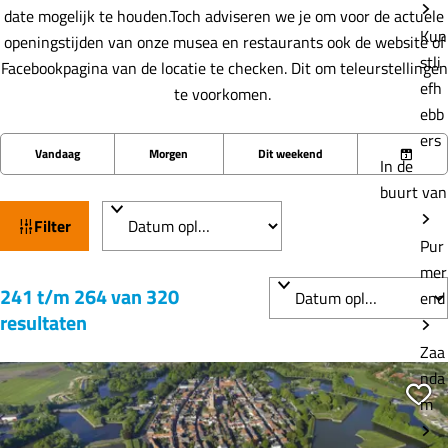
date mogelijk te houden.Toch adviseren we je om voor de actuele
Kun
openingstijden van onze musea en restaurants ook de website of
stli
Facebookpagina van de locatie te checken. Dit om teleurstellingen
efh
te voorkomen.
ebb
W
ers
W
S
Vandaag
Morgen
Dit weekend
In de
K
a
a
o
buurt van
i
t
n
r
e
n
t
z
Filter
s
Pur
e
e
o
d
mer
e
e
e
S
241 t/m 264 van 320
a
end
r
r
k
o
resultaten
t
o
j
r
u
Zaa
p
e
t
m
nda
:
e
Vo
m
e
r