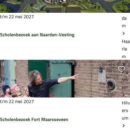
Am
o
ster
p
t/m 22 mei 2027
da
:
m
Scholenbezoek aan Naarden-Vesting
Haa
rle
S
m
c
Vo
h
Aal
o
sm
l
eer
e
n
t/m 22 mei 2027
Hilv
b
ers
e
um
Scholenbezoek Fort Maarsseveen
z