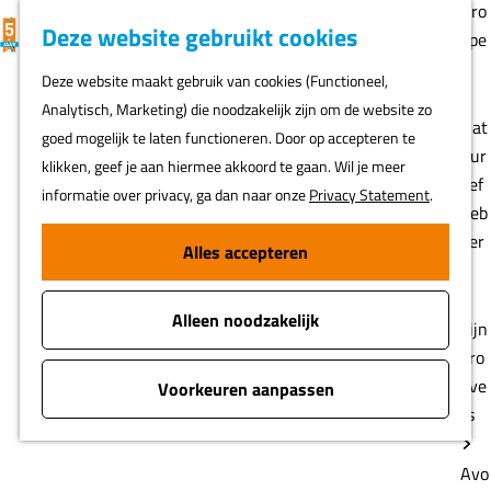
Gro
K
F
Z
Deze website gebruikt cookies
MENU
epe
a
a
o
G
n
Deze website maakt gebruik van cookies (Functioneel,
a
v
e
a
Analytisch, Marketing) die noodzakelijk zijn om de website zo
r
o
k
n
Nat
goed mogelijk te laten functioneren. Door op accepteren te
t
r
e
a
uur
klikken, geef je aan hiermee akkoord te gaan. Wil je meer
i
n
a
lief
informatie over privacy, ga dan naar onze
Privacy Statement
.
e
r
heb
t
d
ber
Alles accepteren
e
e
s
n
h
Alleen noodzakelijk
o
Fijn
m
pro
e
eve
Voorkeuren aanpassen
p
rs
a
g
Avo