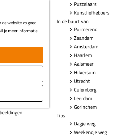
Puzzelaars
F
Z
MENU
Kunstliefhebbers
a
o
In de buurt van
m de website zo goed
v
e
Purmerend
il je meer informatie
o
k
Zaandam
r
e
Amsterdam
i
n
Haarlem
e
t
Aalsmeer
e
Hilversum
n
Utrecht
Culemborg
Leerdam
Gorinchem
fbeeldingen
Tips
Dagje weg
Weekendje weg