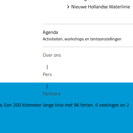
Nieuwe Hollandse Waterlinie
Agenda
Activiteiten, workshops en tentoonstellingen
Over ons
|
Pers
|
Partners
Een 200 kilometer lange linie met 96 forten, 6 vestingen en 2