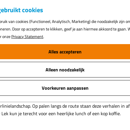
K
ebruikt cookies
a
uik van cookies (Functioneel, Analytisch, Marketing) die noodzakelijk zijn o
a
oneren. Door op accepteren te klikken, geef je aan hiermee akkoord te gaan. W
r
ar onze
Privacy Statement
.
t
Alles accepteren
Alleen noodzakelijk
Voorkeuren aanpassen
erwaarden en over de dijk tussen het Werk aan Het Spoel en Fort
poel of fort Everdingen. Het pad leidt langs twaalf ‘Momenten van
terlinielandschap. Op palen langs de route staan deze verhalen in a
Lek kun je terecht voor een heerlijke lunch of een kop koffie.