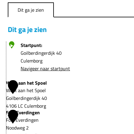
e
Dit ga je zien
Dit ga je zien
Startpunt:
Goilberdingerdijk 40
Culemborg
Navigeer naar startpunt
Werk aan het Spoel
1
Werk aan het Spoel
Goilberdingerdijk 40
4106 LC Culemborg
Fort Everdingen
W
2
Fort Everdingen
e
Noodweg 2
r