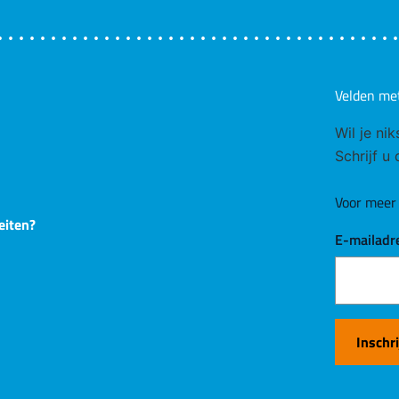
Velden me
Wil je ni
Schrijf u
Voor meer 
eiten?
E-mailadr
Inschr