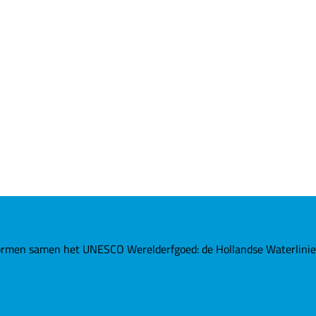
rmen samen het UNESCO Werelderfgoed: de Hollandse Waterlinies. 