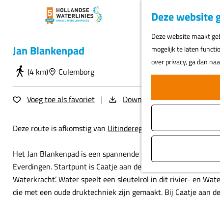
Deze website g
G
Deze website maakt gebr
a
Jan Blankenpad
mogelijk te laten functi
n
over privacy, ga dan na
a
(4 km)
Culemborg
a
r
Voeg toe als favoriet
Voeg toe als favoriet
Download GPX
d
e
Deze route is afkomstig van
Uitinderegio.nl
.
h
o
Het Jan Blankenpad is een spannende wandelroute door de uit
m
Everdingen. Startpunt is Caatje aan de Lek bij Werk aan het S
e
Waterkracht’. Water speelt een sleutelrol in dit rivier- en Wa
p
die met een oude druktechniek zijn gemaakt. Bij Caatje aan de 
a
g