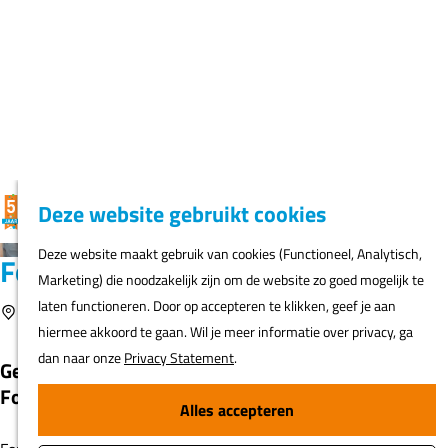
K
F
Z
G
Deze website gebruikt cookies
MENU
a
a
o
e
G
Deze website maakt gebruik van cookies (Functioneel, Analytisch,
a
v
e
a
Marketing) die noodzakelijk zijn om de website zo goed mogelijk te
r
o
k
N
n
laten functioneren. Door op accepteren te klikken, geef je aan
t
r
e
ur
a
hiermee akkoord te gaan. Wil je meer informatie over privacy, ga
i
n
h
a
dan naar onze
Privacy Statement
.
e
er
r
t
d
Alles accepteren
e
Fi
e
n
Fort Everdingen
o
h
s
Alleen noodzakelijk
o
Voeg toe als favoriet
Everdingen
Voeg toe als favoriet
m
A
e
Voorkeuren aanpassen
Geniet van speciaal biertje op Fort Everdingen van
t
p
Fortbrouwerij Duits & Lauret.
o
a
s
g