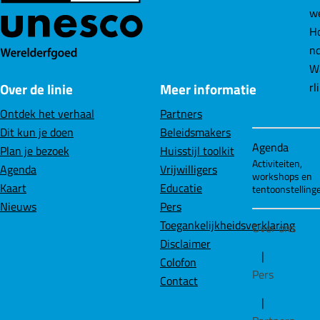
i
p
p
p
Agenda
n
F
L
W
Activiteiten,
g
workshops en
a
i
h
e
tentoonstelling
c
n
a
n
Over de linie
Meer informatie
e
k
t
Over ons
b
e
s
Ontdek het verhaal
Partners
o
d
A
|
Dit kun je doen
Beleidsmakers
o
I
p
Pers
Plan je bezoek
Huisstijl toolkit
k
n
p
Agenda
Vrijwilligers
|
Kaart
Educatie
Partners
Nieuws
Pers
Toegankelijkheidsverklaring
Disclaimer
Colofon
Contact