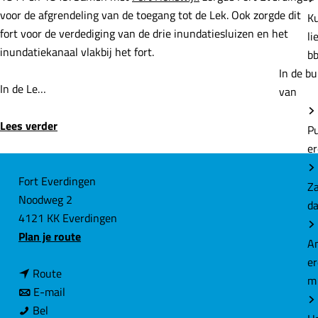
P
voor de afgrendeling van de toegang tot de Lek. Ook zorgde dit
e
fort voor de verdediging van de drie inundatiesluizen en het
inundatiekanaal vlakbij het fort.
Z
d
In de Le…
A
Lees verder
e
m
C
Fort Everdingen
H
Noodweg 2
o
e
4121 KK Everdingen
n
n
Plan je route
t
Aa
a
a
m
n
a
Route
c
a
n
r
E-mail
t
Hi
F
a
a
F
Bel