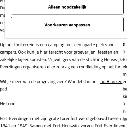
Fort Everdingen is de stoere thuishaven van brouwerij
e
Duits&Lauret. Drink een speciaal biertje of proef van een kleine
B
menukaart (vrijdag t/m zondag). Het proeflokaal bevindt zich in
e
een genieloods en wordt door een glazen tussenwand gescheiden
m
van de brouwinstallatie.
e
b
Op het fortterrein is een camping met een aparte plek voor
ki
campers. Ook kun je hier terecht voor proeverijen, feesten en
zakelijke bijeenkomsten. Vrijwilligers van de stichting Honswijk-
P
Everdingen organiseren elke zondag een rondleiding op het fort.
la
Wil je meer van de omgeving zien? Wandel dan het
Jan Blanken
K
pad
.
li
b
Historie
In de bu
van
Fort Everdingen met zijn grote torenfort werd gebouwd tussen
1841 en 1849. Samen met
Fort Honswijk
zorgde Fort Everdingen