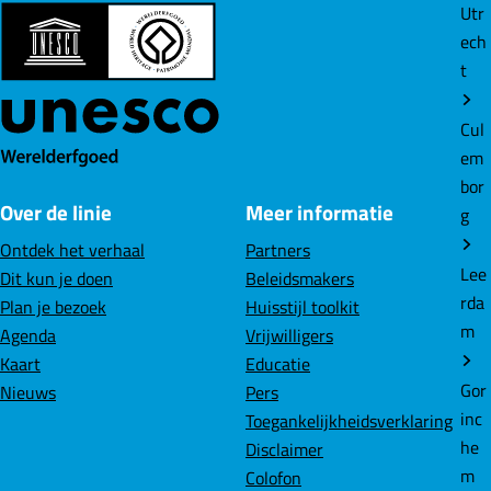
g
g
g
Utr
i
i
i
ech
n
n
n
t
a
a
a
o
o
o
Cul
p
p
p
em
F
L
W
bor
Over de linie
Meer informatie
a
i
h
g
c
n
a
Ontdek het verhaal
Partners
e
k
t
Lee
Dit kun je doen
Beleidsmakers
b
e
s
rda
Plan je bezoek
Huisstijl toolkit
o
d
A
m
Agenda
Vrijwilligers
o
I
p
Kaart
Educatie
k
n
p
Gor
Nieuws
Pers
inc
Toegankelijkheidsverklaring
he
Disclaimer
m
Colofon