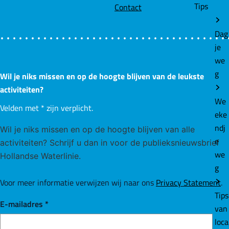
Tips
Contact
Dag
je
we
g
Wil je niks missen en op de hoogte blijven van de leukste
activiteiten?
We
Velden met
*
zijn verplicht.
eke
ndj
Wil je niks missen en op de hoogte blijven van alle
e
activiteiten? Schrijf u dan in voor de publieksnieuwsbrief
we
Hollandse Waterlinie.
g
Voor meer informatie verwijzen wij naar ons
Privacy Statement
.
Tips
E-mailadres
*
van
loca