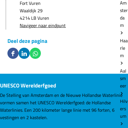
Am
Fort Vuren
ster
Waaldijk 29
da
4214 LB Vuren
m
Navigeer naar eindpunt
Deel deze pagina
Haa
rle
m
D
D
D
e
e
e
Aal
e
e
e
sm
l
l
l
UNESCO Werelderfgoed
eer
d
d
d
e
e
e
De Stelling van Amsterdam en de Nieuwe Hollandse Waterlinie
z
z
z
Hilv
vormen samen het UNESCO Werelderfgoed: de Hollandse
e
e
e
ers
Waterlinies. Een 200 kilometer lange linie met 96 forten, 6
p
p
p
um
vestingen en 2 kastelen.
a
a
a