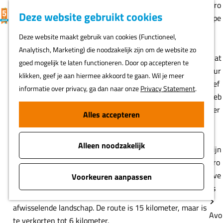
Gro
K
F
Z
Deze website gebruikt cookies
MENU
epe
a
a
o
G
n
Deze website maakt gebruik van cookies (Functioneel,
a
v
e
a
Vurensche Polderpad
Analytisch, Marketing) die noodzakelijk zijn om de website zo
r
o
k
n
Nat
goed mogelijk te laten functioneren. Door op accepteren te
t
r
e
a
uur
(15 km)
Vuren
klikken, geef je aan hiermee akkoord te gaan. Wil je meer
i
n
a
lief
informatie over privacy, ga dan naar onze
Privacy Statement
.
e
r
heb
Voeg toe als favoriet
Voeg toe als favoriet
Download GPX
t
d
ber
Alles accepteren
e
e
s
n
Deze route is een
Klompenpad
.
h
Alleen noodzakelijk
o
Fijn
Wandel door de prachtige Betuwe, langs de rivieren de
m
pro
waal en de Linge door het landschap van de Nieuwe
e
eve
Voorkeuren aanpassen
Hollandse Waterlinie. Je verkent historische dijken en
p
rs
paden. Laat je verrassen door het bijzondere en
a
afwisselende landschap. De route is 15 kilometer, maar is
g
Avo
te verkorten tot 6 kilometer.