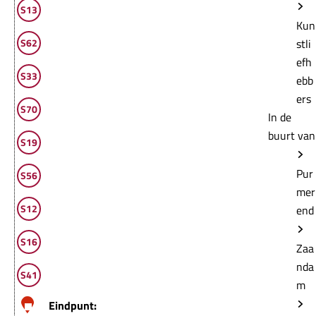
F
S13
o
Kun
r
S62
stli
t
efh
S33
V
ebb
u
ers
S70
r
In de
e
buurt van
S19
n
Pur
S56
mer
S12
end
S16
Zaa
nda
S41
m
Eindpunt: