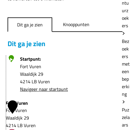
e
ntu
urz
oek
Knooppunten
Dit ga je zien
ers
Bez
Dit ga je zien
oek
ers
Startpunt:
met
Fort Vuren
een
Waaldijk 29
bep
4214 LB Vuren
erki
Navigeer naar startpunt
ng
Fort Vuren
1
Puz
Fort Vuren
zela
Waaldijk 29
ars
4214 LB Vuren