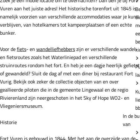
Zoek je een mooie locatie om te overnachten? Dan ben je bij Fort
e
Vuren aan het juiste adres! Het historische torenfort uit 1845 is
B
namelijk voorzien van verschillende accommodaties waar je kunt
e
verblijven, van hotelkamers tot kampeerplaatsen of een echte
m
bunker.
e
b
Voor de
fiets
- en
wandelliefhebbers
zijn er verschillende wandel-
ki
en fietsroutes zoals het Waterliniepad en verschillende
struinroutes rondom het fort. En heb je een dagje heerlijk gefietst
P
of gewandeld? Sluit de dag af met een diner bij restaurant Fort
la
Vurig. Bekijk ook zeker de collectie objecten van en over
geallieerde piloten die in de gemeente Lingewaal en de regio
K
Rivierenland zijn neergeschoten in het Sky of Hope WO2- en
li
Vliegeniersmuseum.
b
In de bu
Historie
van
Fort Vuren is gebouwd in 1844. Met het aan de overzijde van de