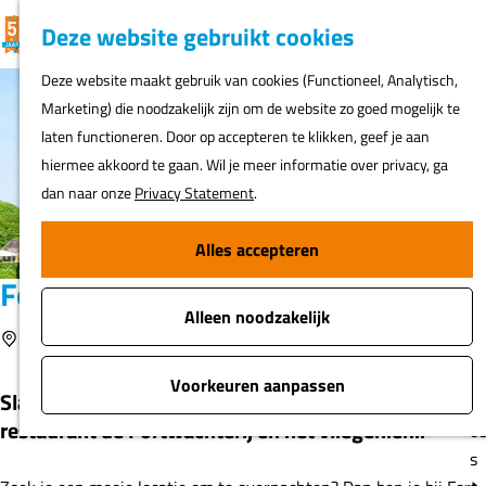
K
F
Z
G
Deze website gebruikt cookies
MENU
a
a
o
e
G
Deze website maakt gebruik van cookies (Functioneel, Analytisch,
a
v
e
a
Marketing) die noodzakelijk zijn om de website zo goed mogelijk te
r
o
k
N
n
laten functioneren. Door op accepteren te klikken, geef je aan
t
r
e
ur
a
hiermee akkoord te gaan. Wil je meer informatie over privacy, ga
i
n
h
a
dan naar onze
Privacy Statement
.
e
er
r
t
d
Alles accepteren
e
Fi
e
n
Fort Vuren
o
h
s
Alleen noodzakelijk
o
Voeg toe als favoriet
Vuren
Voeg toe als favoriet
m
A
e
Voorkeuren aanpassen
Slaap in een echte bunker, B&B of Fortlodge. Bezoek
t
p
restaurant de Fortwachterij en het vliegenier...
o
a
s
g