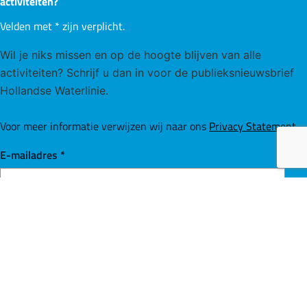
activiteiten?
Velden met
*
zijn verplicht.
Wil je niks missen en op de hoogte blijven van alle
activiteiten? Schrijf u dan in voor de publieksnieuwsbrief
Hollandse Waterlinie.
Voor meer informatie verwijzen wij naar ons
Privacy Statement
.
E-mailadres
*
Inschrijven