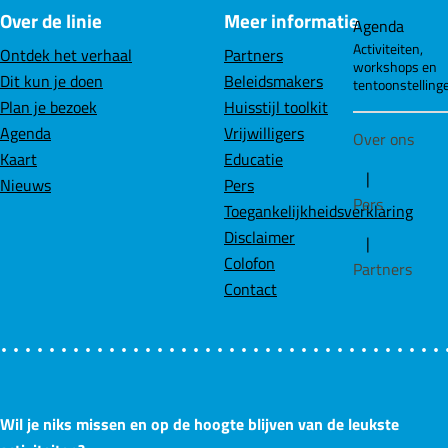
Over de linie
Meer informatie
e
k
t
Agenda
b
e
s
Activiteiten,
Ontdek het verhaal
Partners
workshops en
o
d
A
Dit kun je doen
Beleidsmakers
tentoonstelling
o
I
p
Plan je bezoek
Huisstijl toolkit
k
n
p
Agenda
Vrijwilligers
Over ons
Kaart
Educatie
|
Nieuws
Pers
Pers
Toegankelijkheidsverklaring
Disclaimer
|
Colofon
Partners
Contact
Wil je niks missen en op de hoogte blijven van de leukste