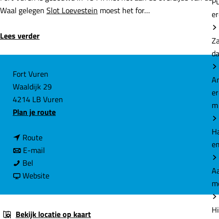
P
Waal gelegen
Slot Loevestein
moest het for…
e
Lees verder
Z
d
C
Fort Vuren
A
Waaldijk 29
o
e
4214 LB Vuren
n
m
n
Plan je route
t
a
a
H
n
a
Route
c
e
a
n
r
E-mail
t
F
a
a
F
Bel
Aa
o
r
a
v
o
Website
m
r
F
r
a
r
t
o
F
n
t
Hi
V
r
o
F
V
Bekijk locatie op kaart