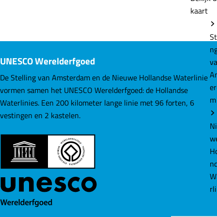
kaart
e
e
e
l
l
l
St
d
d
d
n
e
e
e
UNESCO Werelderfgoed
v
z
z
z
A
e
e
e
De Stelling van Amsterdam en de Nieuwe Hollandse Waterlinie
e
p
p
p
vormen samen het UNESCO Werelderfgoed: de Hollandse
m
a
a
a
Waterlinies. Een 200 kilometer lange linie met 96 forten, 6
g
g
g
vestingen en 2 kastelen.
i
i
i
N
n
n
n
w
a
a
a
Ho
o
o
o
n
p
p
p
W
F
L
W
rl
a
i
h
c
n
a