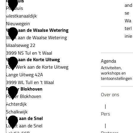
Plofsluis
F
4
r
a
and
e
p
Plofsluis
o
l
u
se
l
0
s
Westkanaaldijk
r
i
w
Wa
s
Nieuwegein
t
n
e
terl
Werk aan de Waalse Wetering
c
P
4
'
i
n
inie
Werk aan de Waalse Wetering
h
l
t
e
1
Waalseweg 22
u
o
H
m
3999 NS Tul en 't Waal
i
f
e
u
Werk aan de Korte Uitweg
W
Agenda
l
4
s
m
s
Fort Werk aan de Korte Uitweg
e
Activiteiten,
p
l
e
e
2
workshops en
Lange Uitweg 42A
r
l
u
l
tentoonstellingen
u
3999 WL Tull en 't Waal
k
a
i
t
m
Polder Blokhoven
W
4
a
a
s
j
Over ons
(
Polder Blokhoven
e
a
t
e
3
F
Achterdijk
r
|
n
s
o
Schalkwijk
k
Pers
d
Lunet aan de Snel
r
P
4
a
e
|
Lunet aan de Snel
t
o
a
W
4