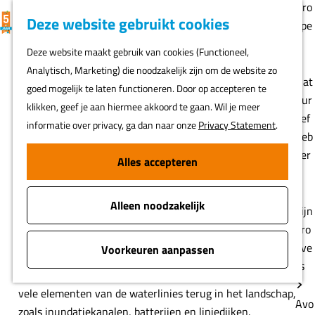
Gro
K
F
Z
Deze website gebruikt cookies
MENU
epe
a
a
o
G
n
Deze website maakt gebruik van cookies (Functioneel,
a
v
e
a
LF Waterlinieroute
Analytisch, Marketing) die noodzakelijk zijn om de website zo
r
o
k
n
Nat
goed mogelijk te laten functioneren. Door op accepteren te
t
r
e
a
uur
(410 km)
Edam
klikken, geef je aan hiermee akkoord te gaan. Wil je meer
i
n
a
lief
informatie over privacy, ga dan naar onze
Privacy Statement
.
e
r
heb
Voeg toe als favoriet
Voeg toe als favoriet
Download GPX
t
d
ber
Alles accepteren
e
e
s
n
De route en alle andere benodigde informatie vind je op de
h
website van de
LF Waterlinieroute
.
Alleen noodzakelijk
o
Fijn
m
pro
Met de LF Waterlinieroute verken je het volledige tracé
e
eve
Voorkeuren aanpassen
van de Hollandse Waterlinies én de Zuiderwaterlinie. Je
p
rs
fietst van Edam naar Bergen op Zoom en ziet onderweg
a
vele elementen van de waterlinies terug in het landschap,
g
Avo
zoals inundatiekanalen, batterijen en liniedijken.