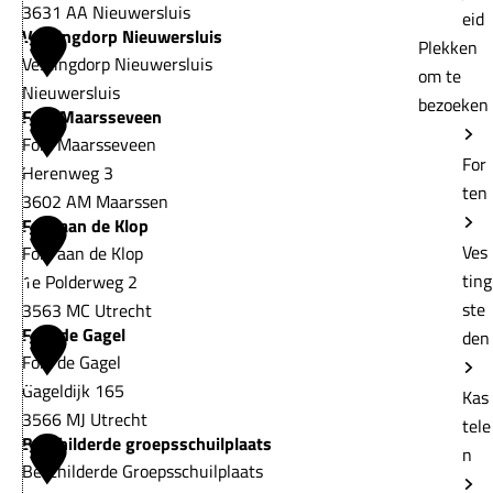
i
3631 AA Nieuwersluis
t
eid
k
n
Vestingdorp Nieuwersluis
F
3
S
Plekken
u
g
Vestingdorp Nieuwersluis
o
p
om te
i
1
m
Nieuwersluis
r
i
bezoeken
t
Fort Maarsseveen
u
V
3
t
o
Fort Maarsseveen
s
e
N
n
For
2
Herenweg 3
e
s
i
ten
3602 AM Maarssen
u
t
e
Fort aan de Klop
F
m
3
i
u
Ves
Fort aan de Klop
o
n
w
3
ting
1e Polderweg 2
r
g
e
ste
3563 MC Utrecht
t
d
r
Fort de Gagel
F
den
3
M
o
s
Fort de Gagel
o
a
r
l
4
Gageldijk 165
r
Kas
a
p
u
3566 MJ Utrecht
t
tele
r
N
i
Beschilderde groepsschuilplaats
F
3
a
n
s
i
s
Beschilderde Groepsschuilplaats
o
a
s
e