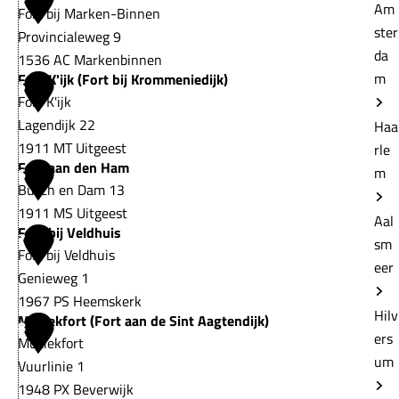
E
Am
Fort bij Marken-Binnen
o
e
d
ster
Provincialeweg 9
r
s
a
da
1536 AC Markenbinnen
t
o
m
m
Fort K'ijk (Fort bij Krommeniedijk)
F
5
b
r
Fort K'ijk
o
i
t
Lagendijk 22
Haa
r
j
B
1911 MT Uitgeest
rle
t
S
e
Fort aan den Ham
F
m
6
b
p
e
Busch en Dam 13
o
i
i
m
1911 MS Uitgeest
r
j
Aal
j
s
Fort bij Veldhuis
F
7
t
M
sm
k
t
Fort bij Veldhuis
o
K
a
eer
e
e
Genieweg 1
r
'
r
r
r
1967 PS Heemskerk
t
i
k
Hilv
b
Muziekfort (Fort aan de Sint Aagtendijk)
(
F
8
a
j
e
ers
o
Muziekfort
F
o
a
k
n
um
o
Vuurlinie 1
o
r
n
(
-
r
1948 PX Beverwijk
r
t
d