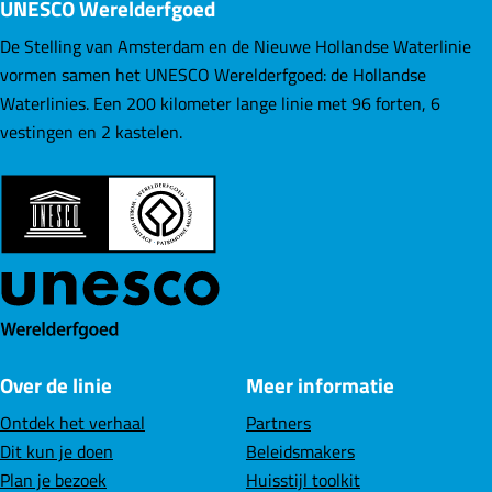
UNESCO Werelderfgoed
k
d
d
d
i
e
e
e
De Stelling van Amsterdam en de Nieuwe Hollandse Waterlinie
l
z
z
z
vormen samen het UNESCO Werelderfgoed: de Hollandse
e
e
e
Waterlinies. Een 200 kilometer lange linie met 96 forten, 6
p
p
p
vestingen en 2 kastelen.
a
a
a
g
g
g
i
i
i
n
n
n
a
a
a
o
o
o
p
p
p
F
L
W
Over de linie
Meer informatie
a
i
h
c
n
a
Ontdek het verhaal
Partners
e
k
t
Dit kun je doen
Beleidsmakers
b
e
s
Plan je bezoek
Huisstijl toolkit