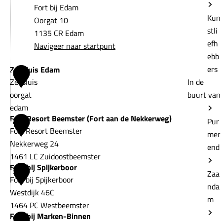
Fort bij Edam
Kun
Oorgat 10
stli
1135 CR Edam
efh
Navigeer naar startpunt
ebb
ers
Zeesluis Edam
1
Zeesluis
In de
oorgat
buurt van
edam
Fort Resort Beemster (Fort aan de Nekkerweg)
Z
Pur
2
Fort Resort Beemster
e
mer
Nekkerweg 24
e
end
1461 LC Zuidoostbeemster
s
Fort bij Spijkerboor
F
3
l
Zaa
Fort bij Spijkerboor
o
u
nda
Westdijk 46C
r
i
m
1464 PC Westbeemster
t
s
Fort bij Marken-Binnen
F
4
R