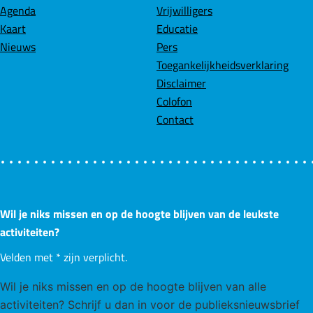
o
d
A
Agenda
Vrijwilligers
o
I
p
Kaart
Educatie
k
n
p
Nieuws
Pers
Toegankelijkheidsverklaring
Disclaimer
Colofon
Contact
Wil je niks missen en op de hoogte blijven van de leukste
activiteiten?
Velden met
*
zijn verplicht.
Wil je niks missen en op de hoogte blijven van alle
activiteiten? Schrijf u dan in voor de publieksnieuwsbrief