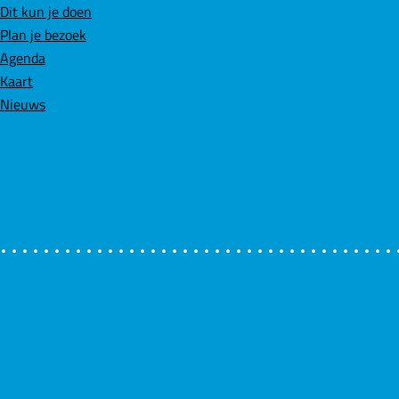
e
k
t
Dit kun je doen
b
e
s
Plan je bezoek
o
d
A
Agenda
o
I
p
Kaart
k
n
p
Nieuws