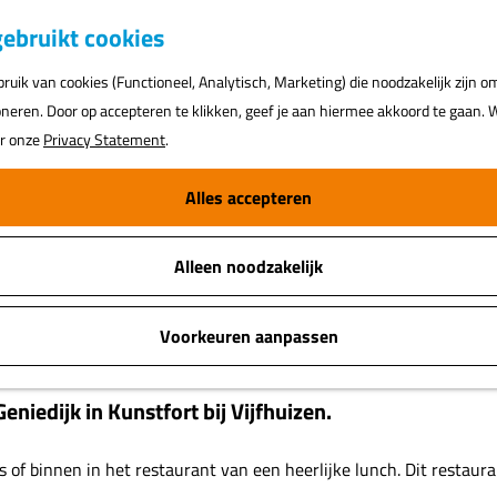
K
ebruikt cookies
a
uik van cookies (Functioneel, Analytisch, Marketing) die noodzakelijk zijn o
a
oneren. Door op accepteren te klikken, geef je aan hiermee akkoord te gaan. W
r
ar onze
Privacy Statement
.
t
Alles accepteren
Alleen noodzakelijk
Voorkeuren aanpassen
eniedijk in Kunstfort bij Vijfhuizen.
s of binnen in het restaurant van een heerlijke lunch. Dit restaur