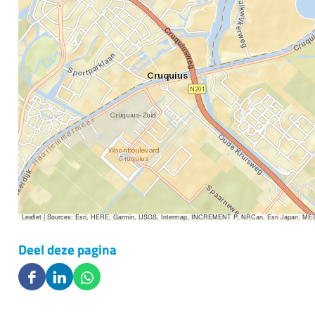
Leaflet
|
Sources: Esri, HERE, Garmin, USGS, Intermap, INCREMENT P, NRCan, Esri Japan, METI, E
Deel deze pagina
D
D
D
e
e
e