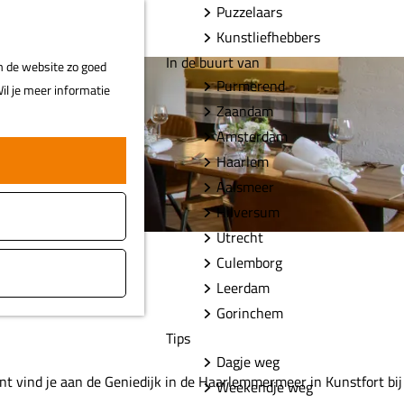
Puzzelaars
F
Z
MENU
Kunstliefhebbers
a
o
In de buurt van
m de website zo goed
v
e
Purmerend
il je meer informatie
o
k
Zaandam
r
e
Amsterdam
i
n
Haarlem
e
t
Aalsmeer
e
Hilversum
n
Utrecht
Culemborg
Leerdam
Gorinchem
Tips
Dagje weg
ant vind je aan de Geniedijk in de Haarlemmermeer in Kunstfort bij
Weekendje weg