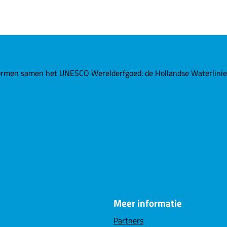
rmen samen het UNESCO Werelderfgoed: de Hollandse Waterlinies. 
Meer informatie
Partners