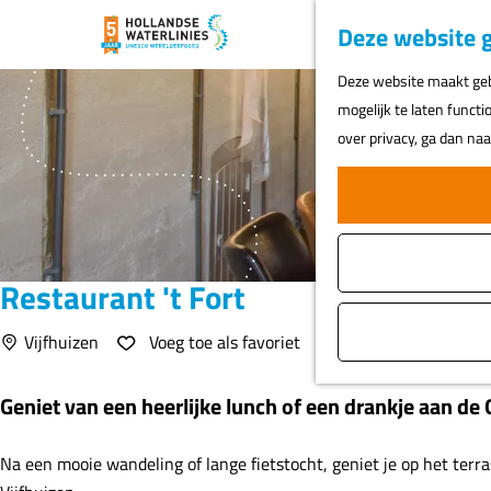
Deze website g
G
Deze website maakt gebr
a
mogelijk te laten functi
n
over privacy, ga dan na
a
a
r
d
e
Restaurant 't Fort
h
o
Voeg toe als favoriet
Vijfhuizen
Voeg toe als favoriet
m
e
Geniet van een heerlijke lunch of een drankje aan de G
p
a
Na een mooie wandeling of lange fietstocht, geniet je op het terra
g