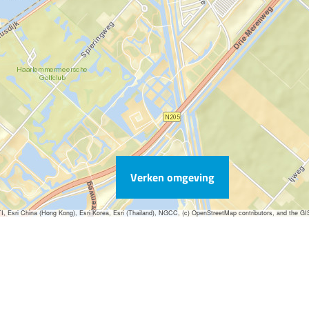
Verken omgeving
sri China (Hong Kong), Esri Korea, Esri (Thailand), NGCC, (c) OpenStreetMap contributors, and the G