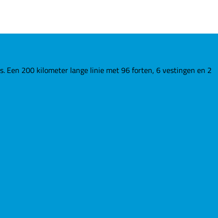
Een 200 kilometer lange linie met 96 forten, 6 vestingen en 2