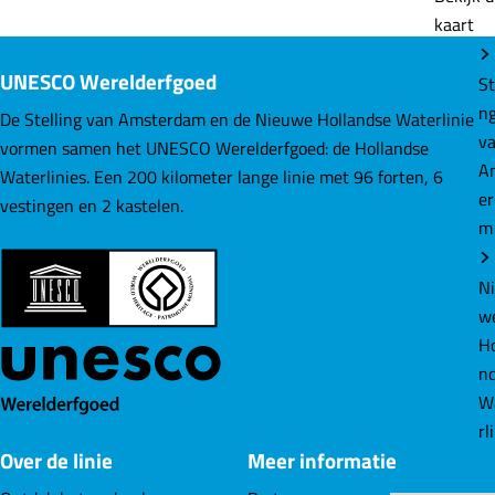
r
kaart
d
d
d
t
e
e
e
i
UNESCO Werelderfgoed
St
z
z
z
n
n
e
e
e
De Stelling van Amsterdam en de Nieuwe Hollandse Waterlinie
v
v
p
p
p
vormen samen het UNESCO Werelderfgoed: de Hollandse
a
A
a
a
a
Waterlinies. Een 200 kilometer lange linie met 96 forten, 6
n
e
g
g
g
vestingen en 2 kastelen.
L
m
i
i
i
o
n
n
n
k
a
a
a
N
v
o
o
o
w
e
p
p
p
Ho
n
F
L
W
n
a
i
h
W
c
n
a
rl
Over de linie
Meer informatie
e
k
t
b
e
s