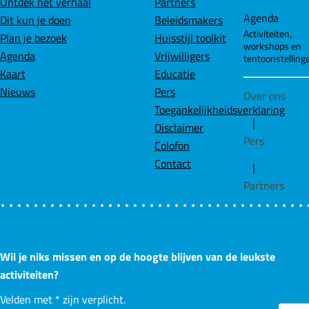
Ontdek het verhaal
Partners
o
d
A
Agenda
Dit kun je doen
Beleidsmakers
o
I
p
Activiteiten,
Plan je bezoek
Huisstijl toolkit
workshops en
k
n
p
Agenda
Vrijwilligers
tentoonstelling
Kaart
Educatie
Nieuws
Pers
Over ons
Toegankelijkheidsverklaring
|
Disclaimer
Pers
Colofon
Contact
|
Partners
Wil je niks missen en op de hoogte blijven van de leukste
activiteiten?
Velden met
*
zijn verplicht.