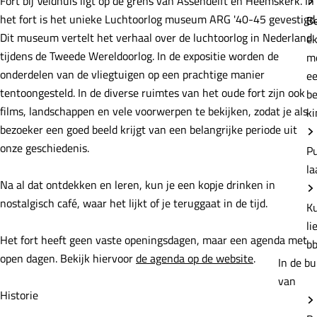
Fort bij Veldhuis ligt op de grens van Assendelft en Heemskerk. In
e
het fort is het unieke Luchtoorlog museum ARG '40-45 gevestigd.
B
Dit museum vertelt het verhaal over de luchtoorlog in Nederland
e
tijdens de Tweede Wereldoorlog. In de expositie worden de
m
onderdelen van de vliegtuigen op een prachtige manier
e
tentoongesteld. In de diverse ruimtes van het oude fort zijn ook
b
films, landschappen en vele voorwerpen te bekijken, zodat je als
ki
bezoeker een goed beeld krijgt van een belangrijke periode uit
onze geschiedenis.
P
la
Na al dat ontdekken en leren, kun je een kopje drinken in
nostalgisch café, waar het lijkt of je teruggaat in de tijd.
K
li
Het fort heeft geen vaste openingsdagen, maar een agenda met
b
open dagen. Bekijk hiervoor
de agenda op de website
.
In de bu
van
Historie