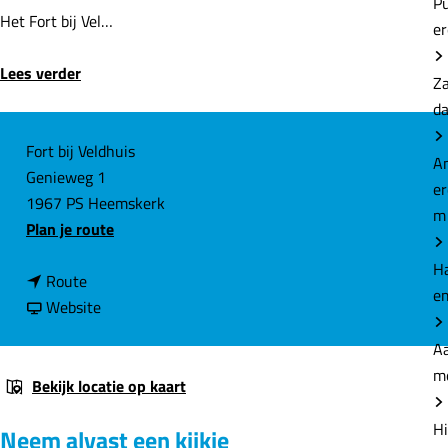
P
Het Fort bij Vel…
e
Lees verder
Z
d
C
Fort bij Veldhuis
A
Genieweg 1
o
e
1967 PS Heemskerk
n
m
n
Plan je route
t
a
a
H
n
a
Route
c
e
a
v
r
Website
t
a
a
F
Aa
r
n
o
m
F
F
r
Bekijk locatie op kaart
o
o
t
Hi
Neem alvast een kijkje
r
r
b