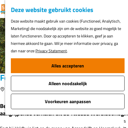
K
F
Z
G
Deze website gebruikt cookies
MENU
a
a
o
e
G
Deze website maakt gebruik van cookies (Functioneel, Analytisch,
a
v
e
a
Marketing) die noodzakelijk zijn om de website zo goed mogelijk te
r
o
k
N
n
laten functioneren. Door op accepteren te klikken, geef je aan
t
r
e
ur
a
hiermee akkoord te gaan. Wil je meer informatie over privacy, ga
i
n
h
a
dan naar onze
Privacy Statement
.
e
er
r
t
d
Alles accepteren
e
Fi
e
n
Fort bij Veldhuis
o
h
s
Alleen noodzakelijk
o
Voeg toe als favoriet
Heemskerk
Voeg toe als favoriet
m
A
e
Voorkeuren aanpassen
Bezoek het luchtoorlogsmuseum met objecten en
t
p
aangrijpende verhalen uit de Tweede Wereldoorlog.
o
a
s
g