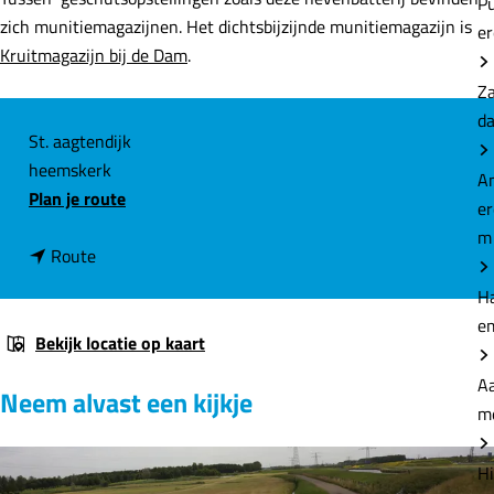
P
zich munitiemagazijnen. Het dichtsbijzijnde munitiemagazijn is
e
Kruitmagazijn bij de Dam
.
Z
d
C
St. aagtendijk
heemskerk
o
A
n
Plan je route
n
e
a
t
m
n
a
Route
a
a
r
H
c
a
N
e
t
r
e
Bekijk locatie op kaart
N
v
Aa
Neem alvast een kijkje
e
e
m
v
n
e
b
Hi
n
a