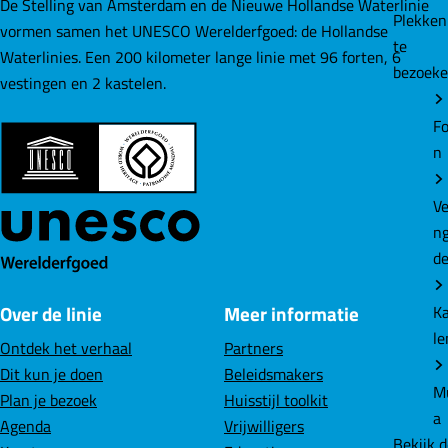
e
e
e
De Stelling van Amsterdam en de Nieuwe Hollandse Waterlinie
Plekke
F
p
p
p
vormen samen het UNESCO Werelderfgoed: de Hollandse
te
o
a
a
a
Waterlinies. Een 200 kilometer lange linie met 96 forten, 6
bezoek
r
g
g
g
vestingen en 2 kastelen.
t
i
i
i
b
Fo
n
n
n
i
n
a
a
a
j
o
o
o
V
Ve
p
p
p
e
n
F
L
W
l
d
a
i
h
d
c
n
a
h
Over de linie
Meer informatie
e
k
t
K
u
b
e
s
le
Ontdek het verhaal
Partners
i
o
d
A
Dit kun je doen
Beleidsmakers
s
o
I
p
M
Plan je bezoek
Huisstijl toolkit
,
k
n
p
a
Agenda
Vrijwilligers
z
Bekijk 