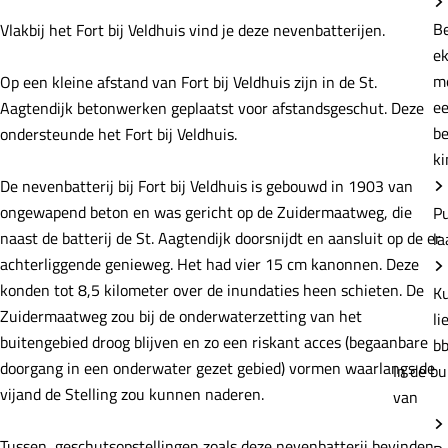
e
B
Vlakbij het Fort bij Veldhuis vind je deze nevenbatterijen.
e
m
Op een kleine afstand van Fort bij Veldhuis zijn in de St.
e
Aagtendijk betonwerken geplaatst voor afstandsgeschut. Deze
b
ondersteunde het Fort bij Veldhuis.
ki
De nevenbatterij bij Fort bij Veldhuis is gebouwd in 1903 van
ongewapend beton en was gericht op de Zuidermaatweg, die
P
naast de batterij de St. Aagtendijk doorsnijdt en aansluit op de er
la
achterliggende genieweg. Het had vier 15 cm kanonnen. Deze
konden tot 8,5 kilometer over de inundaties heen schieten. De
K
Zuidermaatweg zou bij de onderwaterzetting van het
li
buitengebied droog blijven en zo een riskant acces (begaanbare
b
doorgang in een onderwater gezet gebied) vormen waarlangs de
In de bu
vijand de Stelling zou kunnen naderen.
van
Tussen geschutsopstellingen zoals deze nevenbatterij bevinden