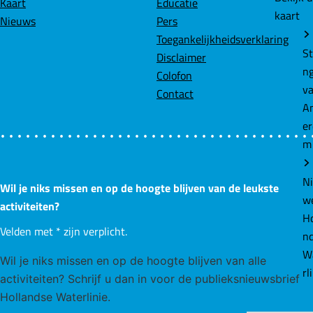
Kaart
Educatie
i
kaart
Nieuws
Pers
j
Toegankelijkheidsverklaring
k
St
Disclaimer
a
n
Colofon
n
v
Contact
t
A
r
e
e
m
c
h
N
Wil je niks missen en op de hoogte blijven van de leukste
t
w
activiteiten?
s
Ho
-
Velden met
*
zijn verplicht.
n
K
W
Wil je niks missen en op de hoogte blijven van alle
e
rl
activiteiten? Schrijf u dan in voor de publieksnieuwsbrief
n
Hollandse Waterlinie.
n