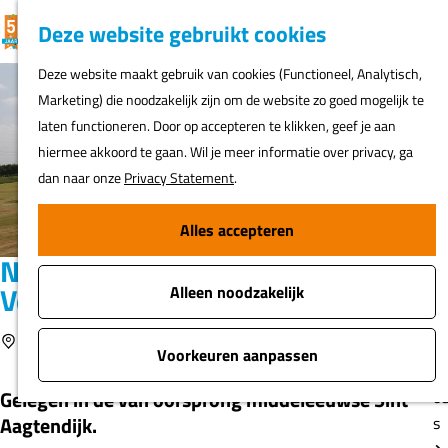
K
F
Z
G
Deze website gebruikt cookies
MENU
a
a
o
e
G
Deze website maakt gebruik van cookies (Functioneel, Analytisch,
a
v
e
a
Marketing) die noodzakelijk zijn om de website zo goed mogelijk te
r
o
k
N
n
laten functioneren. Door op accepteren te klikken, geef je aan
t
r
e
ur
a
hiermee akkoord te gaan. Wil je meer informatie over privacy, ga
i
n
h
a
dan naar onze
Privacy Statement
.
e
er
r
t
d
Alles accepteren
e
Fi
e
n
Nevenbatterijen nabij het Fort bij
o
h
Veldhuis
s
Alleen noodzakelijk
o
m
Voeg toe als favoriet
heemskerk
Voeg toe als favoriet
A
e
Voorkeuren aanpassen
t
p
Gelegen in de van oorsprong middeleeuwse Sint
o
a
Aagtendijk.
s
g