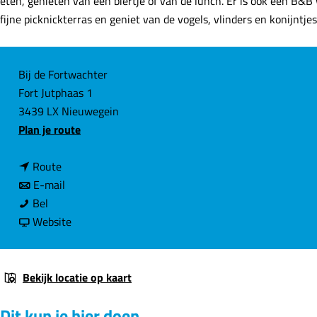
eten, genieten van een biertje of van de lunch. Er is ook een B&B
e
fijne picknickterras en geniet van de vogels, vlinders en konijntj
C
Bij de Fortwachter
Fort Jutphaas 1
o
3439 LX Nieuwegein
n
n
Plan je route
t
a
a
n
a
Route
c
a
n
r
E-mail
t
B
a
a
B
Bel
i
r
a
v
i
Website
j
B
r
a
j
d
i
B
n
d
e
j
i
B
e
Bekijk locatie op kaart
F
d
j
i
F
Dit kun je hier doen
o
e
d
j
o