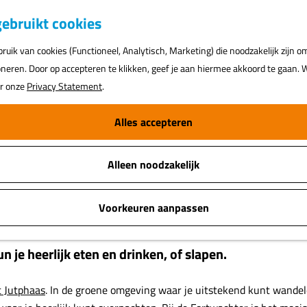
K
ebruikt cookies
a
uik van cookies (Functioneel, Analytisch, Marketing) die noodzakelijk zijn o
a
oneren. Door op accepteren te klikken, geef je aan hiermee akkoord te gaan. W
r
ar onze
Privacy Statement
.
t
Alles accepteren
Alleen noodzakelijk
Voorkeuren aanpassen
n je heerlijk eten en drinken, of slapen.
t Jutphaas
. In de groene omgeving waar je uitstekend kunt wandelen