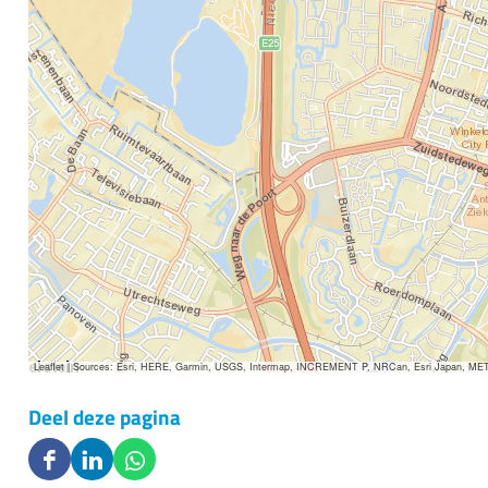
Leaflet
|
Sources: Esri, HERE, Garmin, USGS, Intermap, INCREMENT P, NRCan, Esri Japan, METI, E
Deel deze pagina
D
D
D