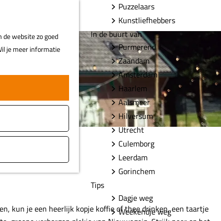
Puzzelaars
F
Z
MENU
Kunstliefhebbers
a
o
In de buurt van
m de website zo goed
v
e
Purmerend
il je meer informatie
o
k
Zaandam
r
e
Amsterdam
i
n
Haarlem
e
t
Aalsmeer
e
Hilversum
n
Utrecht
Culemborg
Leerdam
Gorinchem
Tips
Dagje weg
, kun je een heerlijk kopje koffie of thee drinken, een taartje
Weekendje weg