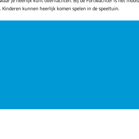
 waar je heerlijk kunt overnachten. Bij de Fortwachter is het mooi
es. Kinderen kunnen heerlijk komen spelen in de speeltuin.