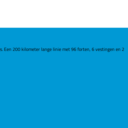
Een 200 kilometer lange linie met 96 forten, 6 vestingen en 2