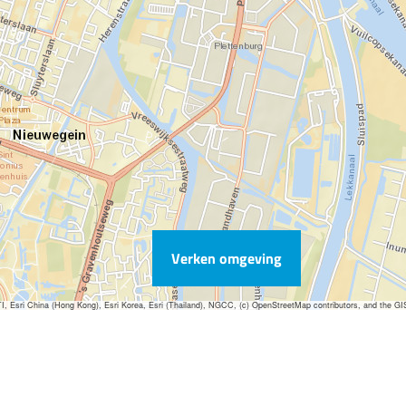
Verken omgeving
sri China (Hong Kong), Esri Korea, Esri (Thailand), NGCC, (c) OpenStreetMap contributors, and the G