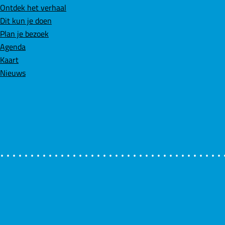
c
n
a
Ontdek het verhaal
e
k
t
Dit kun je doen
b
e
s
Plan je bezoek
o
d
A
Agenda
o
I
p
Kaart
k
n
p
Nieuws