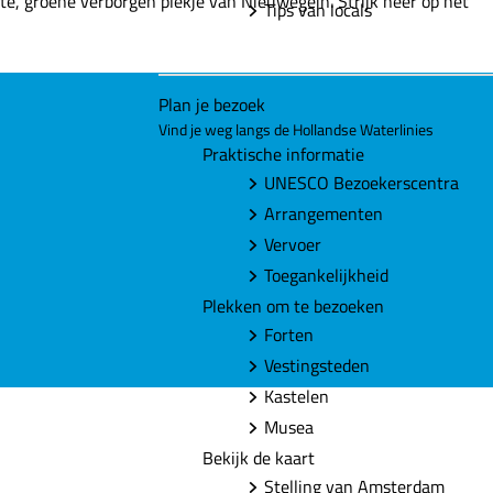
ste, groene verborgen plekje van Nieuwegein. Strijk neer op het
Tips van locals
Plan je bezoek
Vind je weg langs de Hollandse Waterlinies
Praktische informatie
UNESCO Bezoekerscentra
Arrangementen
Vervoer
Toegankelijkheid
Plekken om te bezoeken
Forten
Vestingsteden
Kastelen
Musea
Bekijk de kaart
Stelling van Amsterdam