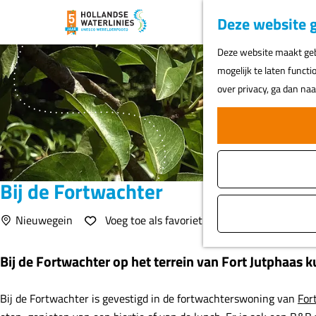
Deze website g
G
Deze website maakt gebr
a
mogelijk te laten functi
n
over privacy, ga dan na
a
a
r
d
e
Bij de Fortwachter
h
o
Voeg toe als favoriet
Nieuwegein
Voeg toe als favoriet
m
e
Bij de Fortwachter op het terrein van Fort Jutphaas ku
p
a
Bij de Fortwachter is gevestigd in de fortwachterswoning van
For
g