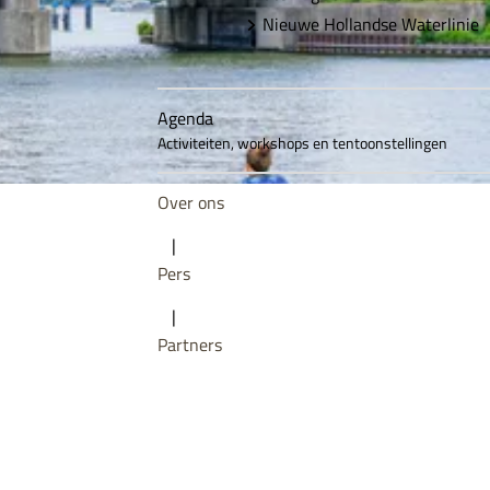
Nieuwe Hollandse Waterlinie
Agenda
Activiteiten, workshops en tentoonstellingen
Over ons
|
Pers
|
Partners