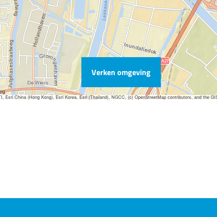
Verken omgeving
sri China (Hong Kong), Esri Korea, Esri (Thailand), NGCC, (c) OpenStreetMap contributors, and the G