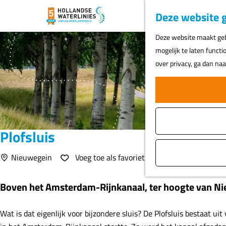
Deze website g
G
Deze website maakt gebr
a
mogelijk te laten functi
n
over privacy, ga dan na
a
a
r
d
e
Plofsluis
h
o
Voeg toe als favoriet
Nieuwegein
Voeg toe als favoriet
m
e
Boven het Amsterdam-Rijnkanaal, ter hoogte van Nieu
p
a
Wat is dat eigenlijk voor bijzondere sluis? De Plofsluis bestaat u
g