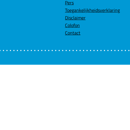
Pers
Toegankelijkheidsverklaring
Disclaimer
Colofon
Contact
Velden me
Wil je ni
Schrijf u
Voor meer 
eiten?
E-mailadr