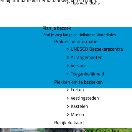
n bij inundatie via het kanaal weg kon stromen.
Tips van locals
Plan je bezoek
Vind je weg langs de Hollandse Waterlinies
Praktische informatie
UNESCO Bezoekerscentra
Arrangementen
Vervoer
Toegankelijkheid
Plekken om te bezoeken
Forten
Vestingsteden
Kastelen
Musea
Bekijk de kaart
Stelling van Amsterdam