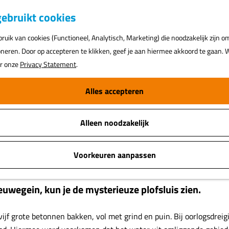
K
ebruikt cookies
a
uik van cookies (Functioneel, Analytisch, Marketing) die noodzakelijk zijn o
a
oneren. Door op accepteren te klikken, geef je aan hiermee akkoord te gaan. W
r
ar onze
Privacy Statement
.
t
Alles accepteren
Alleen noodzakelijk
Voorkeuren aanpassen
wegein, kun je de mysterieuze plofsluis zien.
it vijf grote betonnen bakken, vol met grind en puin. Bij oorlogsd