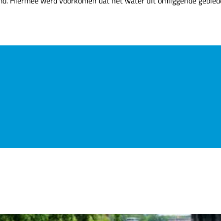
md. Hiermee werd voorkomen dat het water uit omliggende gebiede