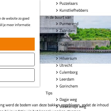
Puzzelaars
F
Z
MENU
Kunstliefhebbers
a
o
In de buurt van
m de website zo goed
v
e
Purmerend
il je meer informatie
o
k
Zaandam
r
e
Amsterdam
i
n
Haarlem
e
t
Aalsmeer
e
Hilversum
n
Utrecht
Culemborg
Leerdam
Gorinchem
Tips
Dagje weg
reiging werd de bodem van deze bakken opgeblazen, zodat de inhoud
Weekendje weg