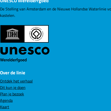
UNESCO Werelderfgoed
z
z
z
e
e
e
De Stelling van Amsterdam en de Nieuwe Hollandse Waterlinie vo
p
p
p
kastelen.
a
a
a
g
g
g
i
i
i
n
n
n
a
a
a
o
o
o
p
p
p
F
L
W
Over de linie
a
i
h
c
n
a
Ontdek het verhaal
e
k
t
Dit kun je doen
b
e
s
Plan je bezoek
o
d
A
Agenda
o
I
p
Kaart
k
n
p