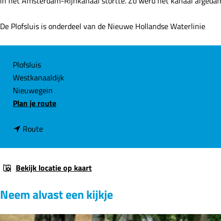
in het Amsterdam-Rijnkanaal stortte. Zo werd het kanaal afgeda
e
De Plofsluis is onderdeel van de Nieuwe Hollandse Waterlinie
C
Plofsluis
Westkanaaldijk
o
Nieuwegein
n
n
Plan je route
t
a
a
n
a
Route
c
a
r
t
a
P
r
l
Bekijk locatie op kaart
P
o
Neem alvast een kijkje
l
f
o
s
f
l