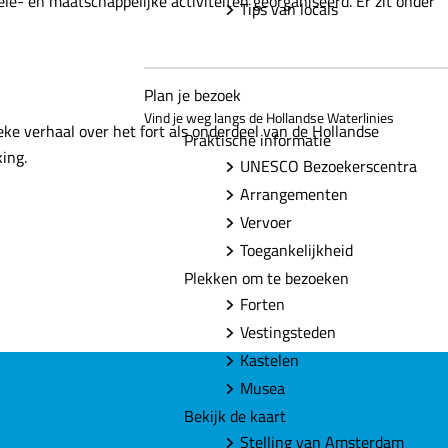
e- en maatschappelijke activiteiten georganiseerd. Er zit onder
Tips van locals
Plan je bezoek
Vind je weg langs de Hollandse Waterlinies
eke verhaal over het fort als onderdeel van de Hollandse
Praktische informatie
king.
UNESCO Bezoekerscentra
Arrangementen
Vervoer
Toegankelijkheid
Plekken om te bezoeken
Forten
Vestingsteden
Kastelen
Musea
Bekijk de kaart
Stelling van Amsterdam