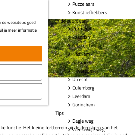
Puzzelaars
F
Z
MENU
Kunstliefhebbers
a
o
In de buurt van
m de website zo goed
v
e
Purmerend
il je meer informatie
o
k
Zaandam
r
e
Amsterdam
i
n
Haarlem
e
t
Aalsmeer
e
Hilversum
n
Utrecht
Culemborg
Leerdam
Gorinchem
Tips
Dagje weg
e functie. Het kleine fortterrein bij de dorpskern van het
Weekendje weg