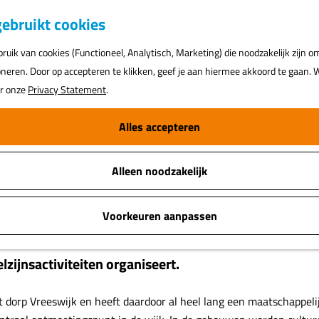
K
ebruikt cookies
a
uik van cookies (Functioneel, Analytisch, Marketing) die noodzakelijk zijn o
a
oneren. Door op accepteren te klikken, geef je aan hiermee akkoord te gaan. W
r
ar onze
Privacy Statement
.
t
Alles accepteren
Alleen noodzakelijk
Voorkeuren aanpassen
zijnsactiviteiten organiseert.
 dorp Vreeswijk en heeft daardoor al heel lang een maatschappelijk