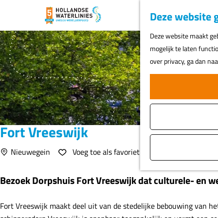
Deze website g
G
Deze website maakt gebr
a
mogelijk te laten functi
n
over privacy, ga dan na
a
a
r
d
e
Fort Vreeswijk
h
o
Voeg toe als favoriet
Nieuwegein
Voeg toe als favoriet
m
e
Bezoek Dorpshuis Fort Vreeswijk dat culturele- en wel
p
a
Fort Vreeswijk maakt deel uit van de stedelijke bebouwing van het
g