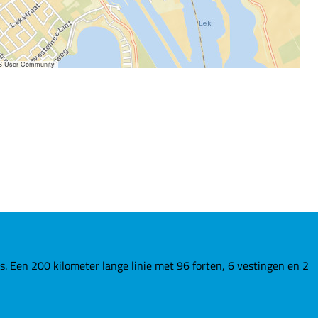
IS User Community
Een 200 kilometer lange linie met 96 forten, 6 vestingen en 2