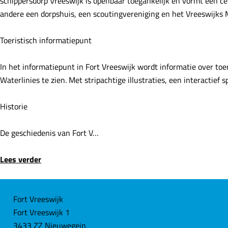
schippersdorp Vreeswijk is openbaar toegankelijk en vormt een ce
e
andere een dorpshuis, een scoutingvereniging en het Vreeswijk
Toeristisch informatiepunt
In het informatiepunt in Fort Vreeswijk wordt informatie over toe
Waterlinies te zien. Met stripachtige illustraties, een interactief
Historie
De geschiedenis van Fort V…
Lees verder
C
Fort Vreeswijk
Fort Vreeswijk 1
o
3433 ZZ Nieuwegein