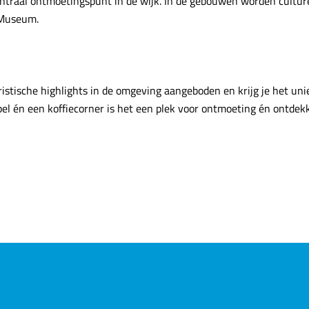
ntraal ontmoetingspunt in de wijk. In de gebouwen worden culturel
s Museum.
ristische highlights in de omgeving aangeboden en krijg je het uni
 spel én een koffiecorner is het een plek voor ontmoeting én ontdek