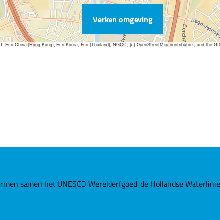
Verken omgeving
sri China (Hong Kong), Esri Korea, Esri (Thailand), NGCC, (c) OpenStreetMap contributors, and the G
rmen samen het UNESCO Werelderfgoed: de Hollandse Waterlinies. 