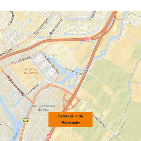
Damsluis in de
Molentocht