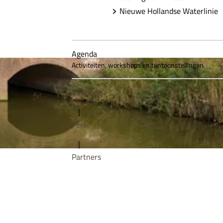
Nieuwe Hollandse Waterlinie
Agenda
Activiteiten, workshops en tentoonstellingen
Over ons
|
Pers
|
Partners