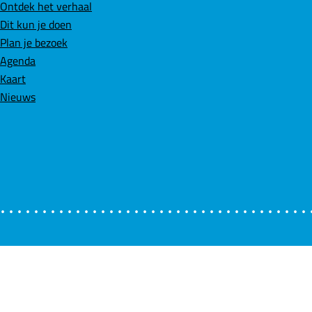
Ontdek het verhaal
e
k
t
Dit kun je doen
b
e
s
Plan je bezoek
o
d
A
Agenda
o
I
p
Kaart
k
n
p
Nieuws