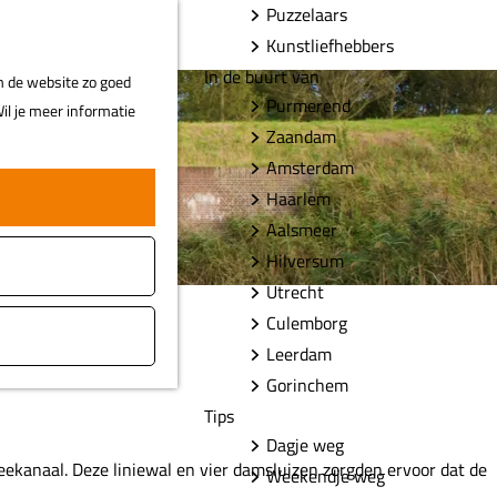
Puzzelaars
F
Z
MENU
Kunstliefhebbers
a
o
In de buurt van
m de website zo goed
v
e
Purmerend
il je meer informatie
o
k
Zaandam
r
e
Amsterdam
i
n
Haarlem
e
t
Aalsmeer
e
Hilversum
n
Utrecht
Culemborg
Leerdam
Gorinchem
Tips
Dagje weg
zeekanaal. Deze liniewal en vier damsluizen zorgden ervoor dat de
Weekendje weg