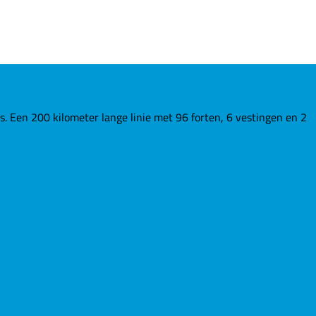
Een 200 kilometer lange linie met 96 forten, 6 vestingen en 2