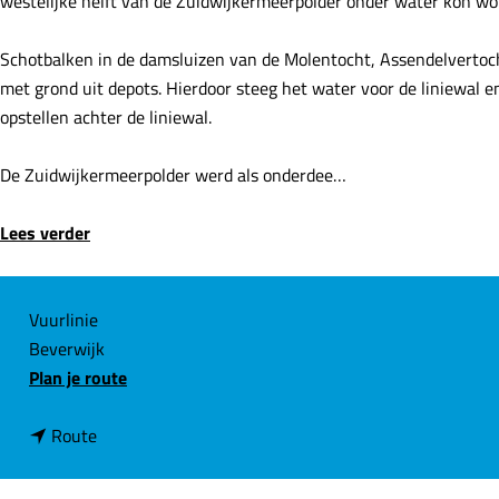
westelijke helft van de Zuidwijkermeerpolder onder water kon wor
e
Schotbalken in de damsluizen van de Molentocht, Assendelvertoch
met grond uit depots. Hierdoor steeg het water voor de liniewal 
opstellen achter de liniewal.
De Zuidwijkermeerpolder werd als onderdee…
Lees verder
C
Vuurlinie
Beverwijk
o
n
Plan je route
n
a
t
n
a
Route
a
a
r
c
a
D