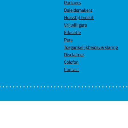
Partners
Beleidsmakers
Huisstijl toolkit
Vrijwilligers
Educatie
Pers
Toegankelijkheidsverklaring
Disclaimer
Colofon
Contact
Velden me
Wil je ni
Schrijf u