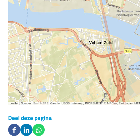
d
e
M
o
l
e
n
t
o
c
h
t
Leaflet
|
Sources: Esri, HERE, Garmin, USGS, Intermap, INCREMENT P, NRCan, Esri Japan, METI, E
-
M
Deel deze pagina
a
r
D
D
D
t