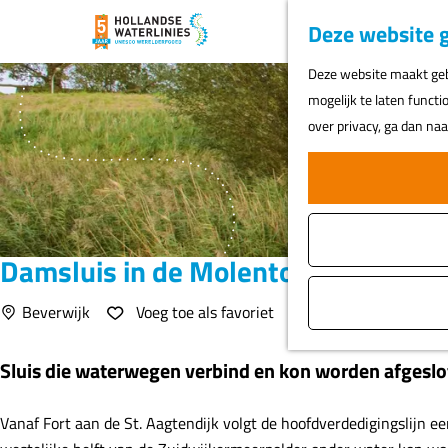
Deze website g
G
Deze website maakt gebr
a
mogelijk te laten functi
n
over privacy, ga dan na
a
a
r
d
e
Damsluis in de Molentocht
h
o
Voeg toe als favoriet
Beverwijk
Voeg toe als favoriet
m
e
Sluis die waterwegen verbind en kon worden afgeslot
p
a
Vanaf Fort aan de St. Aagtendijk volgt de hoofdverdedigingslijn e
g