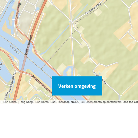
Verken omgeving
sri China (Hong Kong), Esri Korea, Esri (Thailand), NGCC, (c) OpenStreetMap contributors, and the G