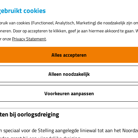
K
ebruikt cookies
a
uik van cookies (Functioneel, Analytisch, Marketing) die noodzakelijk zijn o
a
oneren. Door op accepteren te klikken, geef je aan hiermee akkoord te gaan. W
r
ar onze
Privacy Statement
.
t
Alles accepteren
Alleen noodzakelijk
Voorkeuren aanpassen
en bij oorlogsdreiging
en speciaal voor de Stelling aangelegde liniewal tot aan het Noord