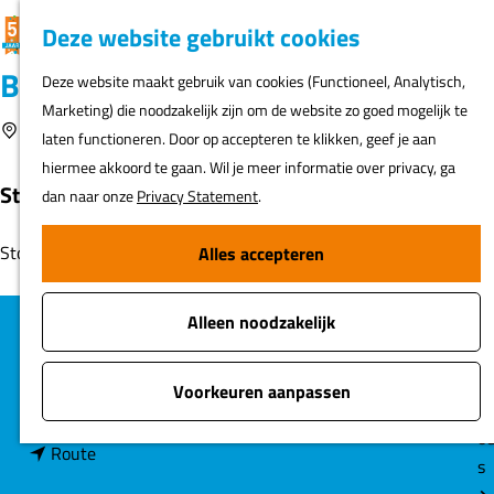
K
F
Z
G
Deze website gebruikt cookies
MENU
a
a
o
e
G
Boerderij de Eenhoorn
Deze website maakt gebruik van cookies (Functioneel, Analytisch,
a
v
e
a
Marketing) die noodzakelijk zijn om de website zo goed mogelijk te
r
o
k
N
n
Voeg toe als favori
middenbeemster
Voeg toe als favoriet
laten functioneren. Door op accepteren te klikken, geef je aan
t
r
e
ur
a
hiermee akkoord te gaan. Wil je meer informatie over privacy, ga
i
n
h
a
Stolpboerderij uit 1682.
dan naar onze
Privacy Statement
.
e
er
r
t
d
Stolpboerderij uit 1682.
Alles accepteren
e
Fi
e
n
o
h
s
Alleen noodzakelijk
o
C
boerderij de eenhoorn
m
middenbeemster
o
A
e
Voorkeuren aanpassen
n
Plan je route
n
t
p
a
t
o
a
n
a
Route
a
s
g
a
r