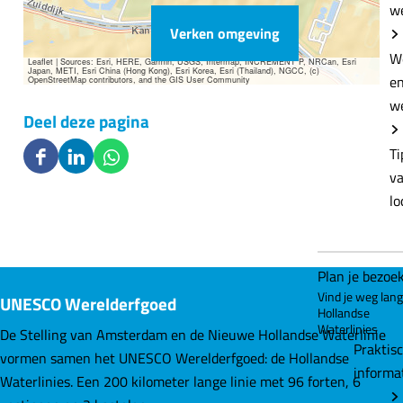
w
Verken omgeving
W
Leaflet
|
Sources: Esri, HERE, Garmin, USGS, Intermap, INCREMENT P, NRCan, Esri
Japan, METI, Esri China (Hong Kong), Esri Korea, Esri (Thailand), NGCC, (c)
e
OpenStreetMap contributors, and the GIS User Community
w
Deel deze pagina
Ti
D
D
D
v
e
e
e
lo
e
e
e
l
l
l
d
d
d
Plan je bezoe
e
e
e
Vind je weg lan
UNESCO Werelderfgoed
z
z
z
Hollandse
e
e
e
Waterlinies
De Stelling van Amsterdam en de Nieuwe Hollandse Waterlinie
Praktis
p
p
p
vormen samen het UNESCO Werelderfgoed: de Hollandse
informa
a
a
a
Waterlinies. Een 200 kilometer lange linie met 96 forten, 6
g
g
g