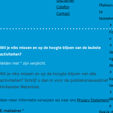
Disclaimer
Plekke
Colofon
te
Contact
bezoek
Fo
n
Wil je niks missen en op de hoogte blijven van de leukste
Ve
activiteiten?
n
Velden met
*
zijn verplicht.
d
Wil je niks missen en op de hoogte blijven van alle
K
activiteiten? Schrijf u dan in voor de publieksnieuwsbrief
le
Hollandse Waterlinie.
M
Voor meer informatie verwijzen wij naar ons
Privacy Statement
.
a
E-mailadres
*
Bekijk 