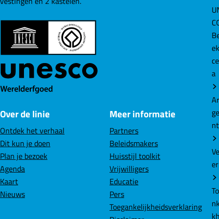
vestingen en 2 kastelen.
U
i
i
i
C
n
n
n
B
a
a
a
e
o
o
o
ce
p
p
p
a
F
L
W
a
i
h
A
c
n
a
g
Over de linie
Meer informatie
e
k
t
n
b
e
s
Ontdek het verhaal
Partners
o
d
A
Dit kun je doen
Beleidsmakers
o
I
p
V
Plan je bezoek
Huisstijl toolkit
k
n
p
er
Agenda
Vrijwilligers
Kaart
Educatie
T
Nieuws
Pers
nk
Toegankelijkheidsverklaring
k