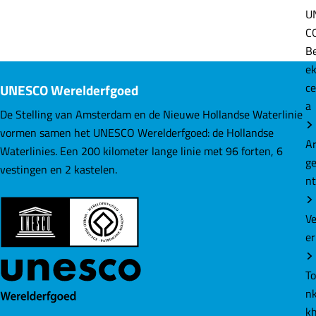
U
C
D
D
D
B
e
e
e
e
e
e
e
ce
l
l
l
a
d
d
d
e
e
e
UNESCO Werelderfgoed
A
z
z
z
g
e
e
e
De Stelling van Amsterdam en de Nieuwe Hollandse Waterlinie
n
p
p
p
vormen samen het UNESCO Werelderfgoed: de Hollandse
a
a
a
Waterlinies. Een 200 kilometer lange linie met 96 forten, 6
g
g
g
V
vestingen en 2 kastelen.
i
i
i
er
n
n
n
a
a
a
T
o
o
o
nk
p
p
p
k