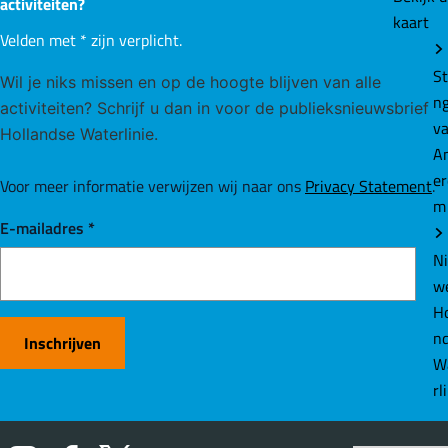
kaart
Wil je niks missen en op de hoogte blijven van de leukste
St
activiteiten?
n
Velden met
*
zijn verplicht.
v
A
Wil je niks missen en op de hoogte blijven van alle
e
activiteiten? Schrijf u dan in voor de publieksnieuwsbrief
m
Hollandse Waterlinie.
N
Voor meer informatie verwijzen wij naar ons
Privacy Statement
.
w
E-mailadres
*
Ho
n
W
rl
Inschrijven