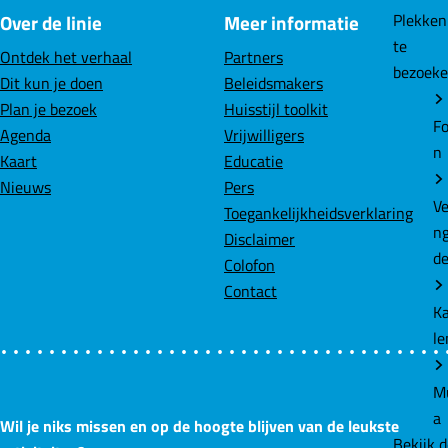
F
L
W
Plekke
a
i
h
te
c
n
a
bezoek
Over de linie
Meer informatie
e
k
t
b
e
s
Fo
Ontdek het verhaal
Partners
o
d
A
n
Dit kun je doen
Beleidsmakers
o
I
p
Plan je bezoek
Huisstijl toolkit
k
n
p
Ve
Agenda
Vrijwilligers
n
Kaart
Educatie
d
Nieuws
Pers
Toegankelijkheidsverklaring
K
Disclaimer
le
Colofon
Contact
M
a
Bekijk 