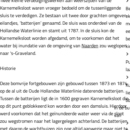
Deze bomvrije fortgebouwen zijn gebouwd tussen 1873 en 1874
e
op de al uit de Oude Hollandse Waterlinie daterende batterijen.
B
Tussen de batterijen ligt de in 1600 gegraven Karnemelksloot die
e
op dit punt geblokkeerd kon worden door een damsluis. Hierdoor
m
werd voorkomen dat het geïnundeerde water weer via de sloot
e
zou wegstromen naar het lagergelegen achterland. De batterijen
b
met daarop de wachthuizen zijn nog altijd aanwezig maar niet te
ki
bezoeken.
P
la
C
Batterijen aan de Karnemelksloot
Verlengde Fortlaan 116
o
K
1411 EA Naarden
n
li
n
Plan je route
b
t
a
In de bu
a
n
a
Route
van
c
a
r
t
a
B