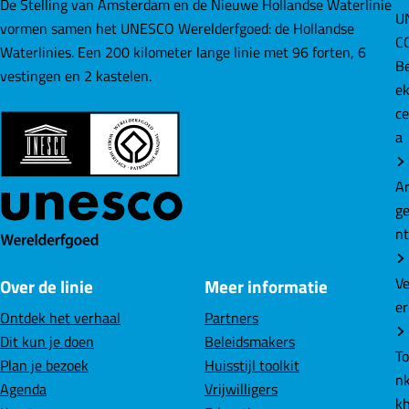
e
e
e
De Stelling van Amsterdam en de Nieuwe Hollandse Waterlinie
U
p
p
p
vormen samen het UNESCO Werelderfgoed: de Hollandse
C
a
a
a
Waterlinies. Een 200 kilometer lange linie met 96 forten, 6
B
g
g
g
vestingen en 2 kastelen.
e
i
i
i
ce
n
n
n
a
a
a
a
o
o
o
A
p
p
p
g
F
L
W
n
a
i
h
c
n
a
V
Over de linie
Meer informatie
e
k
t
er
b
e
s
Ontdek het verhaal
Partners
o
d
A
Dit kun je doen
Beleidsmakers
o
I
p
T
Plan je bezoek
Huisstijl toolkit
k
n
p
nk
Agenda
Vrijwilligers
k