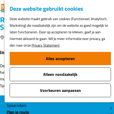
K
F
Z
G
Deze website gebruikt cookies
MENU
a
a
o
e
G
Resten spoorlijn Fort benoorden
Deze website maakt gebruik van cookies (Functioneel, Analytisch,
a
v
e
a
Spaarndam
Marketing) die noodzakelijk zijn om de website zo goed mogelijk te
r
o
k
N
n
laten functioneren. Door op accepteren te klikken, geef je aan
t
r
e
ur
a
Voeg toe als favoriet
Spaarndam
Voeg toe als favoriet
hiermee akkoord te gaan. Wil je meer informatie over privacy, ga
i
n
h
a
dan naar onze
Privacy Statement
.
e
er
r
In het wegdek zie je resten van een spoor.
t
d
Alles accepteren
e
Fi
e
n
De resten van dit spoor zijn een herinnering aan de trein vanaf
o
h
het Noordzeekanaal. Deze trein zorgde voor de aanvoer van
s
Alleen noodzakelijk
o
munitie voor Fort benoorden Spaarndam en Fort bezuiden
m
Spaarndam.
A
e
Voorkeuren aanpassen
t
p
o
a
C
Spaarndam
s
g
n
Plan je route
o