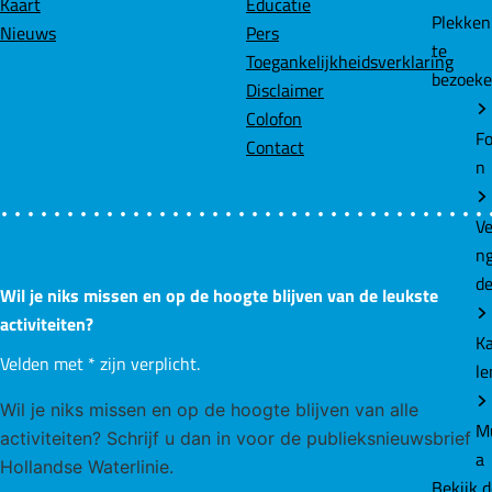
Kaart
Educatie
Plekke
Nieuws
Pers
te
Toegankelijkheidsverklaring
bezoek
Disclaimer
Colofon
Fo
Contact
n
Ve
n
d
Wil je niks missen en op de hoogte blijven van de leukste
activiteiten?
K
Velden met
*
zijn verplicht.
le
Wil je niks missen en op de hoogte blijven van alle
M
activiteiten? Schrijf u dan in voor de publieksnieuwsbrief
a
Hollandse Waterlinie.
Bekijk 