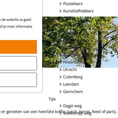
Puzzelaars
F
Z
MENU
Kunstliefhebbers
a
o
In de buurt van
m de website zo goed
v
e
Purmerend
il je meer informatie
o
k
Zaandam
r
e
Amsterdam
i
n
Haarlem
e
t
Aalsmeer
e
Hilversum
n
Utrecht
Culemborg
Leerdam
Gorinchem
Tips
Dagje weg
genieten van een heerlijke koffie, lunch, borrel, feest of partij.
Weekendje weg