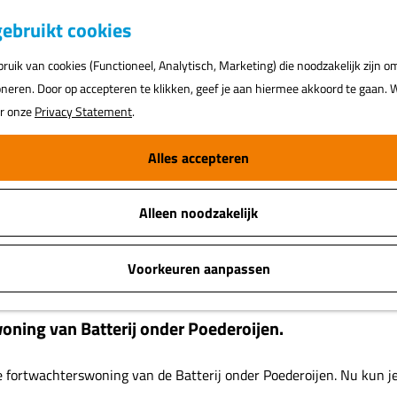
K
ebruikt cookies
a
uik van cookies (Functioneel, Analytisch, Marketing) die noodzakelijk zijn o
a
oneren. Door op accepteren te klikken, geef je aan hiermee akkoord te gaan. W
r
ar onze
Privacy Statement
.
t
Alles accepteren
Alleen noodzakelijk
Voorkeuren aanpassen
oning van Batterij onder Poederoijen.
rtwachterswoning van de Batterij onder Poederoijen. Nu kun je er 