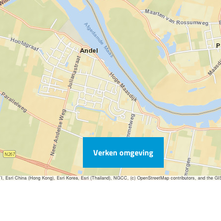
Verken omgeving
sri China (Hong Kong), Esri Korea, Esri (Thailand), NGCC, (c) OpenStreetMap contributors, and the G