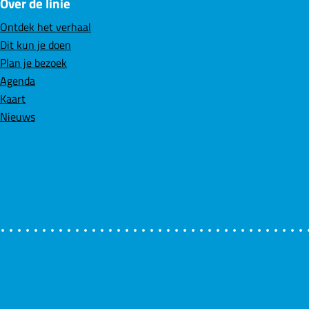
Over de linie
a
i
h
c
n
a
Ontdek het verhaal
e
k
t
Dit kun je doen
b
e
s
Plan je bezoek
o
d
A
Agenda
o
I
p
Kaart
k
n
p
Nieuws