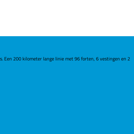
Een 200 kilometer lange linie met 96 forten, 6 vestingen en 2