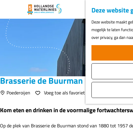
Deze website g
G
Deze website maakt gebr
a
mogelijk te laten functi
n
over privacy, ga dan na
a
a
r
d
e
Brasserie de Buurman
h
o
Voeg toe als favoriet
Poederoijen
Voeg toe als favoriet
m
e
Kom eten en drinken in de voormalige fortwachtersw
p
a
Op de plek van Brasserie de Buurman stond van 1880 tot 1957 de fo
g