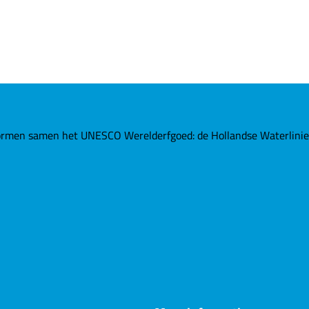
rmen samen het UNESCO Werelderfgoed: de Hollandse Waterlinies. 