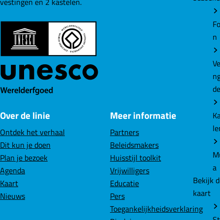
vestingen en 2 kastelen.
kaart
i
i
i
n
n
n
St
a
a
a
n
o
o
o
v
p
p
p
A
F
L
W
e
a
i
h
m
c
n
a
Over de linie
Meer informatie
e
k
t
b
e
s
N
Ontdek het verhaal
Partners
o
d
A
w
Dit kun je doen
Beleidsmakers
o
I
p
Ho
Plan je bezoek
Huisstijl toolkit
k
n
p
n
Agenda
Vrijwilligers
W
Kaart
Educatie
rl
Nieuws
Pers
Toegankelijkheidsverklaring