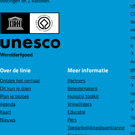
vestingen en 2 kastelen.
U
i
i
i
C
n
n
n
B
a
a
a
e
o
o
o
ce
p
p
p
a
F
L
W
a
i
h
A
c
n
a
g
Over de linie
Meer informatie
e
k
t
n
b
e
s
Ontdek het verhaal
Partners
o
d
A
Dit kun je doen
Beleidsmakers
o
I
p
V
Plan je bezoek
Huisstijl toolkit
k
n
p
er
Agenda
Vrijwilligers
Kaart
Educatie
T
Nieuws
Pers
nk
Toegankelijkheidsverklaring
k