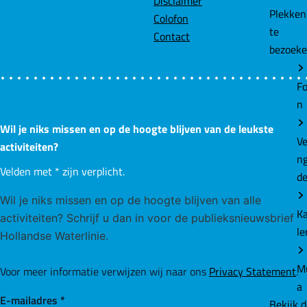
Disclaimer
Plekke
Colofon
te
Contact
bezoek
Fo
n
Wil je niks missen en op de hoogte blijven van de leukste
Ve
activiteiten?
n
Velden met
*
zijn verplicht.
d
Wil je niks missen en op de hoogte blijven van alle
K
activiteiten? Schrijf u dan in voor de publieksnieuwsbrief
le
Hollandse Waterlinie.
M
Voor meer informatie verwijzen wij naar ons
Privacy Statement
.
a
E-mailadres
*
Bekijk 