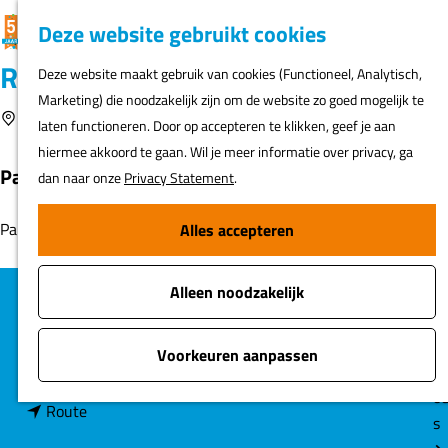
K
F
Z
G
Deze website gebruikt cookies
MENU
a
a
o
e
G
Rustenhoven
Deze website maakt gebruik van cookies (Functioneel, Analytisch,
a
v
e
a
Marketing) die noodzakelijk zijn om de website zo goed mogelijk te
r
o
k
N
n
Voeg toe als favoriet
Beemster
Voeg toe als favoriet
laten functioneren. Door op accepteren te klikken, geef je aan
t
r
e
ur
a
hiermee akkoord te gaan. Wil je meer informatie over privacy, ga
i
n
h
a
Pand uit 1768.
dan naar onze
Privacy Statement
.
e
er
r
t
d
Pand uit 1768.
Alles accepteren
e
Fi
e
n
o
h
s
Alleen noodzakelijk
o
C
Rustenhoven
m
Beemster
o
A
e
Voorkeuren aanpassen
n
Plan je route
n
t
p
a
t
o
a
n
a
Route
a
s
g
a
r