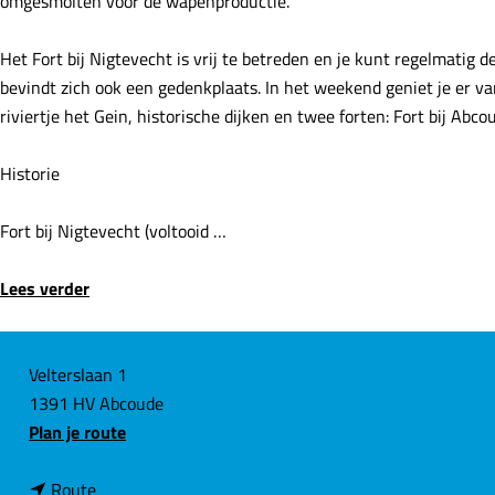
omgesmolten voor de wapenproductie.
e
Het Fort bij Nigtevecht is vrij te betreden en je kunt regelmati
bevindt zich ook een gedenkplaats. In het weekend geniet je er v
riviertje het Gein, historische dijken en twee forten: Fort bij Abco
Historie
Fort bij Nigtevecht (voltooid …
Lees verder
C
Velterslaan 1
1391 HV Abcoude
o
n
Plan je route
n
a
t
n
a
Route