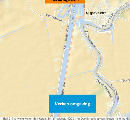
Verken omgeving
sri China (Hong Kong), Esri Korea, Esri (Thailand), NGCC, (c) OpenStreetMap contributors, and the G