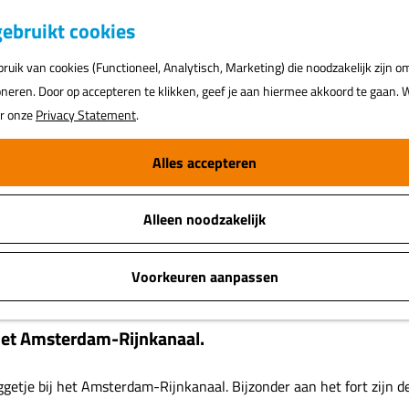
K
ebruikt cookies
a
uik van cookies (Functioneel, Analytisch, Marketing) die noodzakelijk zijn o
a
oneren. Door op accepteren te klikken, geef je aan hiermee akkoord te gaan. W
r
ar onze
Privacy Statement
.
t
Alles accepteren
Alleen noodzakelijk
Voorkeuren aanpassen
 het Amsterdam-Rijnkanaal.
ggetje bij het Amsterdam-Rijnkanaal. Bijzonder aan het fort zijn d