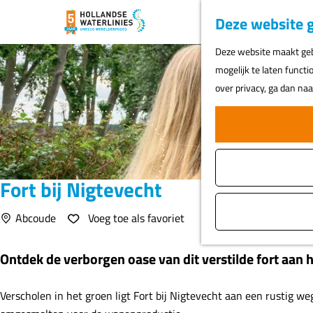
Deze website g
G
Deze website maakt gebr
a
mogelijk te laten functi
n
over privacy, ga dan na
a
a
r
d
e
Fort bij Nigtevecht
h
o
Voeg toe als favoriet
Abcoude
Voeg toe als favoriet
m
e
Ontdek de verborgen oase van dit verstilde fort aan
p
a
Verscholen in het groen ligt Fort bij Nigtevecht aan een rustig we
g