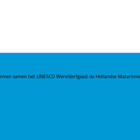
rmen samen het UNESCO Werelderfgoed: de Hollandse Waterlinies. 