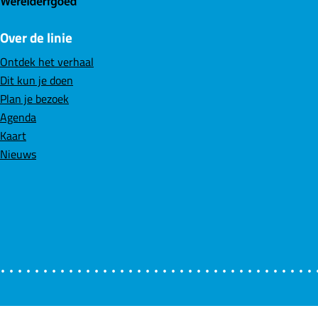
F
L
W
Over de linie
a
i
h
c
n
a
Ontdek het verhaal
e
k
t
Dit kun je doen
b
e
s
Plan je bezoek
o
d
A
Agenda
o
I
p
Kaart
k
n
p
Nieuws