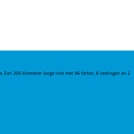
Een 200 kilometer lange linie met 96 forten, 6 vestingen en 2