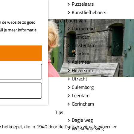
Puzzelaars
F
Z
MENU
Kunstliefhebbers
a
o
In de buurt van
m de website zo goed
v
e
Purmerend
il je meer informatie
o
k
Zaandam
r
e
Amsterdam
i
n
Haarlem
e
t
Aalsmeer
e
Hilversum
n
Utrecht
Culemborg
Leerdam
Gorinchem
Tips
Dagje weg
e hefkoepel, die in 1940 door de Duitsers zijn afgevoerd en
Weekendje weg