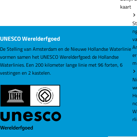
kaart
e
e
e
l
l
l
St
d
d
d
n
e
e
e
UNESCO Werelderfgoed
v
z
z
z
A
e
e
e
De Stelling van Amsterdam en de Nieuwe Hollandse Waterlinie
e
p
p
p
vormen samen het UNESCO Werelderfgoed: de Hollandse
m
a
a
a
Waterlinies. Een 200 kilometer lange linie met 96 forten, 6
g
g
g
vestingen en 2 kastelen.
i
i
i
N
n
n
n
w
a
a
a
Ho
o
o
o
n
p
p
p
W
F
L
W
rl
a
i
h
c
n
a