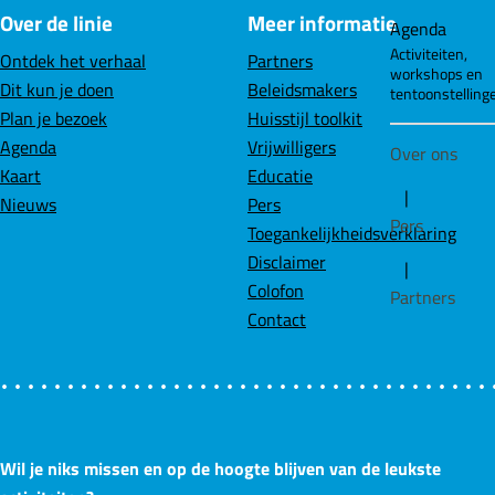
Over de linie
Meer informatie
e
k
t
Agenda
b
e
s
Activiteiten,
Ontdek het verhaal
Partners
workshops en
o
d
A
Dit kun je doen
Beleidsmakers
tentoonstelling
o
I
p
Plan je bezoek
Huisstijl toolkit
k
n
p
Agenda
Vrijwilligers
Over ons
Kaart
Educatie
|
Nieuws
Pers
Pers
Toegankelijkheidsverklaring
Disclaimer
|
Colofon
Partners
Contact
Wil je niks missen en op de hoogte blijven van de leukste