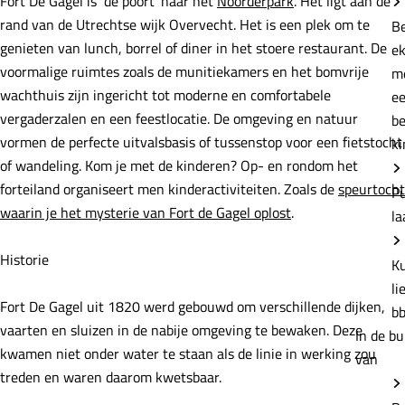
Fort De Gagel is ‘de poort’ naar het
Noorderpark
. Het ligt aan de
e
rand van de Utrechtse wijk Overvecht. Het is een plek om te
B
genieten van lunch, borrel of diner in het stoere restaurant. De
e
voormalige ruimtes zoals de munitiekamers en het bomvrije
m
wachthuis zijn ingericht tot moderne en comfortabele
e
vergaderzalen en een feestlocatie. De omgeving en natuur
b
vormen de perfecte uitvalsbasis of tussenstop voor een fietstocht
ki
of wandeling. Kom je met de kinderen? Op- en rondom het
forteiland organiseert men kinderactiviteiten. Zoals de
speurtocht
P
waarin je het mysterie van Fort de Gagel oplost
.
la
Historie
K
li
Fort De Gagel uit 1820 werd gebouwd om verschillende dijken,
b
vaarten en sluizen in de nabije omgeving te bewaken. Deze
In de bu
kwamen niet onder water te staan als de linie in werking zou
van
treden en waren daarom kwetsbaar.