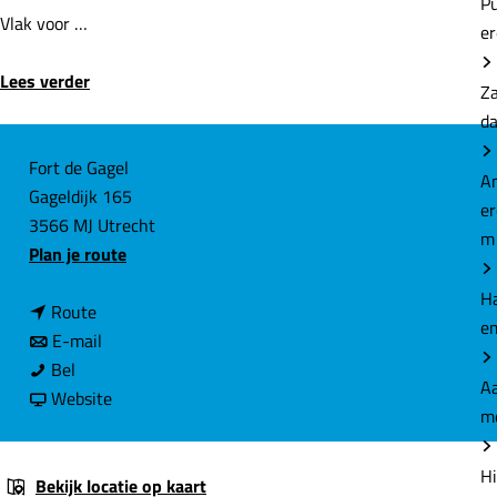
P
Vlak voor …
e
Lees verder
Z
d
C
Fort de Gagel
A
Gageldijk 165
o
e
3566 MJ Utrecht
n
m
n
Plan je route
t
a
a
H
n
a
Route
c
e
a
n
r
E-mail
t
F
a
a
F
Bel
Aa
o
r
a
v
o
Website
m
r
F
r
a
r
t
o
F
n
t
Hi
d
r
o
F
d
Bekijk locatie op kaart