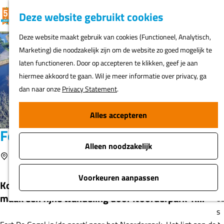
K
F
Z
G
Deze website gebruikt cookies
MENU
a
a
o
e
G
Deze website maakt gebruik van cookies (Functioneel, Analytisch,
a
v
e
a
Marketing) die noodzakelijk zijn om de website zo goed mogelijk te
r
o
k
N
n
laten functioneren. Door op accepteren te klikken, geef je aan
t
r
e
ur
a
hiermee akkoord te gaan. Wil je meer informatie over privacy, ga
i
n
h
a
dan naar onze
Privacy Statement
.
e
er
r
t
d
Alles accepteren
e
Fi
e
n
Fort de Gagel
o
h
s
Alleen noodzakelijk
o
Voeg toe als favoriet
Utrecht
Voeg toe als favoriet
m
A
e
Voorkeuren aanpassen
Kom genieten in het restaurant van dit stoere fort en
t
p
maak een fijne wandeling door Noorderpark-R...
o
a
s
g