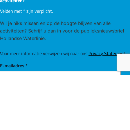
activiteiten?
Velden met
*
zijn verplicht.
Wil je niks missen en op de hoogte blijven van alle
activiteiten? Schrijf u dan in voor de publieksnieuwsbrief
Hollandse Waterlinie.
Voor meer informatie verwijzen wij naar ons
Privacy Statement
.
E-mailadres
*
Inschrijven