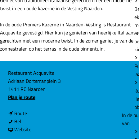
Geniet van traditioneel Italiaanse gerechten met een moderne
e
twist in een oude kazerne in de Vesting Naarden.
B
e
In de oude Promers Kazerne in Naarden-Vesting is Restaurant
m
Acquavite gevestigd. Hier kun je genieten van heerlijke Italiaanse
e
gerechten met een moderne twist. In de zomer geniet je van de
b
zonnestralen op het terras in de oude binnentuin.
ki
P
C
Restaurant Acquavite
la
Adriaan Dortsmanplein 3
o
1411 RC Naarden
n
K
n
Plan je route
li
t
a
b
a
n
a
Route
In de bu
c
R
a
r
Bel
van
t
e
a
v
R
Website
s
r
a
e