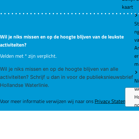
kaart
St
n
Wil je niks missen en op de hoogte blijven van de leukste
v
activiteiten?
A
e
Velden met
*
zijn verplicht.
m
Wil je niks missen en op de hoogte blijven van alle
activiteiten? Schrijf u dan in voor de publieksnieuwsbrief
N
Hollandse Waterlinie.
w
Ho
Voor meer informatie verwijzen wij naar ons
Privacy Statement
.
n
W
E-mailadres
*
rl