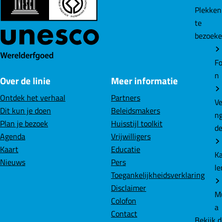
a
a
a
Plekke
o
o
o
te
p
p
p
bezoek
F
L
W
a
i
h
Fo
c
n
a
n
Over de linie
Meer informatie
e
k
t
b
e
s
Ontdek het verhaal
Partners
Ve
o
d
A
Dit kun je doen
Beleidsmakers
n
o
I
p
Plan je bezoek
Huisstijl toolkit
d
k
n
p
Agenda
Vrijwilligers
Kaart
Educatie
K
Nieuws
Pers
le
Toegankelijkheidsverklaring
Disclaimer
M
Colofon
a
Contact
Bekijk 