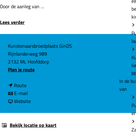
P
Door de aanleg van …
e
Lees verder
Z
d
C
Kunstenaarsbroedplaats GinDS
A
Rijnlanderweg 989
o
e
2132 ML Hoofddorp
n
m
n
Plan je route
t
a
a
H
n
a
Route
c
e
a
n
r
E-mail
t
a
a
v
B
Website
Aa
r
a
a
a
m
B
r
n
t
a
B
B
t
Bekijk locatie op kaart
Hi
t
a
a
e