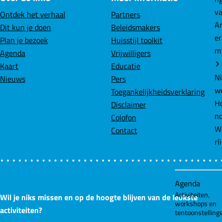
b
e
s
Agenda
Ontdek het verhaal
Partners
o
d
A
Activiteiten,
Dit kun je doen
Beleidsmakers
workshops en
o
I
p
Plan je bezoek
Huisstijl toolkit
tentoonstelling
k
n
p
Agenda
Vrijwilligers
Kaart
Educatie
Over ons
Nieuws
Pers
|
Toegankelijkheidsverklaring
Pers
Disclaimer
Colofon
|
Contact
Partners
Wil je niks missen en op de hoogte blijven van de leukste
activiteiten?