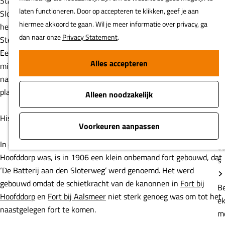
Stadsherstel Amsterdam NV restaureerde de Batterij aan de
e
Sloterweg en de bunkers en kazematten op de Geniedijk. Nu is
B
het onderdeel van de kunstenaarsbroedplaats Genie in De
e
Stelling (GinDS) met iedere drie maanden een nieuwe kunstenaar.
m
Een inspirerende omgeving voor creatieven. Zij maken in dit
e
minifort werk dat aansluit op de historie van het pand en de
b
natuur. Er vinden diverse openstellingen en publieksactiviteiten
ki
plaats.
P
Historie
la
In de Geniedijk ter hoogte van wat toen nog de Sloterweg in
K
Hoofddorp was, is in 1906 een klein onbemand fort gebouwd, dat
li
‘De Batterij aan den Sloterweg’ werd genoemd. Het werd
b
gebouwd omdat de schietkracht van de kanonnen in
Fort bij
In de bu
Hoofddorp
en
Fort bij Aalsmeer
niet sterk genoeg was om tot het
van
naastgelegen fort te komen.