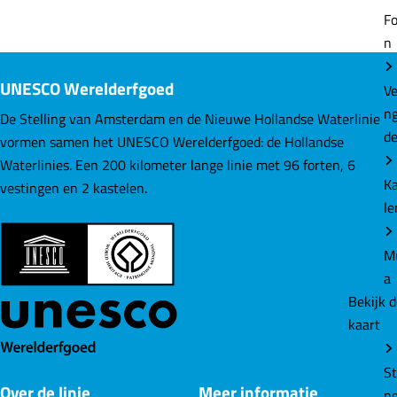
j
kaart
l
l
l
k
d
d
d
v
St
e
e
e
o
UNESCO Werelderfgoed
n
z
z
z
o
v
e
e
e
De Stelling van Amsterdam en de Nieuwe Hollandse Waterlinie
r
A
p
p
p
vormen samen het UNESCO Werelderfgoed: de Hollandse
k
e
a
a
a
Waterlinies. Een 200 kilometer lange linie met 96 forten, 6
a
m
g
g
g
vestingen en 2 kastelen.
n
i
i
i
t
n
n
n
N
a
a
a
w
o
o
o
Ho
p
p
p
n
F
L
W
W
a
i
h
rl
c
n
a
Over de linie
Meer informatie
e
k
t