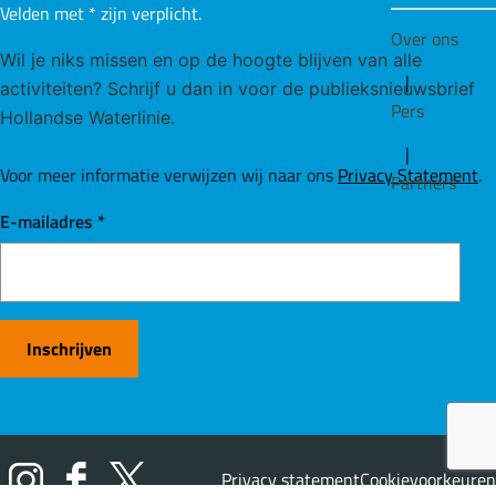
Velden met
*
zijn verplicht.
Wil je niks missen en op de hoogte blijven van alle
activiteiten? Schrijf u dan in voor de publieksnieuwsbrief
Hollandse Waterlinie.
Voor meer informatie verwijzen wij naar ons
Privacy Statement
.
E-mailadres
*
Inschrijven
Privacy statement
Cookievoorkeuren
I
F
X